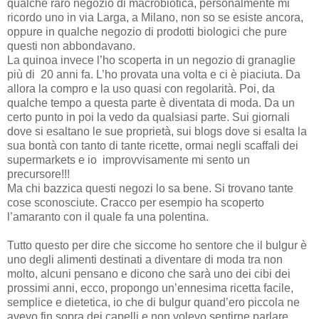
qualche raro negozio di macrobiotica, personalmente mi
ricordo uno in via Larga, a Milano, non so se esiste ancora,
oppure in qualche negozio di prodotti biologici che pure
questi non abbondavano.
La quinoa invece l’ho scoperta in un negozio di granaglie
più di 20 anni fa. L’ho provata una volta e ci è piaciuta. Da
allora la compro e la uso quasi con regolarità. Poi, da
qualche tempo a questa parte è diventata di moda. Da un
certo punto in poi la vedo da qualsiasi parte. Sui giornali
dove si esaltano le sue proprietà, sui blogs dove si esalta la
sua bontà con tanto di tante ricette, ormai negli scaffali dei
supermarkets e io improvvisamente mi sento un
precursore!!!
Ma chi bazzica questi negozi lo sa bene. Si trovano tante
cose sconosciute. Cracco per esempio ha scoperto
l’amaranto con il quale fa una polentina.
Tutto questo per dire che siccome ho sentore che il bulgur è
uno degli alimenti destinati a diventare di moda tra non
molto, alcuni pensano e dicono che sarà uno dei cibi dei
prossimi anni, ecco, propongo un’ennesima ricetta facile,
semplice e dietetica, io che di bulgur quand’ero piccola ne
avevo fin sopra dei capelli e non volevo sentirne parlare,