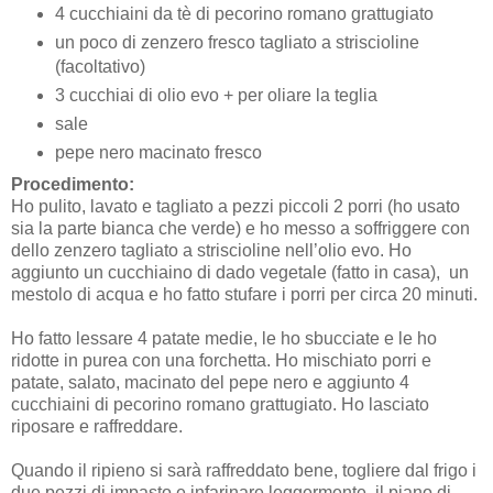
4 cucchiaini da tè di pecorino romano grattugiato
un poco di zenzero fresco tagliato a striscioline
(facoltativo)
3 cucchiai di olio evo + per oliare la teglia
sale
pepe nero macinato fresco
Procedimento:
Ho pulito, lavato e tagliato a pezzi piccoli 2 porri (ho usato
sia la parte bianca che verde) e ho messo a soffriggere con
dello zenzero tagliato a striscioline nell’olio evo. Ho
aggiunto un cucchiaino di dado vegetale (fatto in casa), un
mestolo di acqua e ho fatto stufare i porri per circa 20 minuti.
Ho fatto lessare 4 patate medie, le ho sbucciate e le ho
ridotte in purea con una forchetta. Ho mischiato porri e
patate, salato, macinato del pepe nero e aggiunto 4
cucchiaini di pecorino romano grattugiato. Ho lasciato
riposare e raffreddare.
Quando il ripieno si sarà raffreddato bene, togliere dal frigo i
due pezzi di impasto e infarinare leggermente il piano di