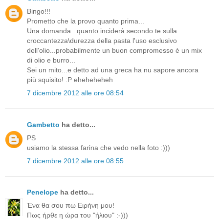
Bingo!!!
Prometto che la provo quanto prima...
Una domanda...quanto inciderà secondo te sulla
croccantezza\durezza della pasta l'uso esclusivo
dell'olio...probabilmente un buon compromesso è un mix
di olio e burro...
Sei un mito...e detto ad una greca ha nu sapore ancora
più squisito! :P eheheheheh
7 dicembre 2012 alle ore 08:54
Gambetto
ha detto...
PS
usiamo la stessa farina che vedo nella foto :)))
7 dicembre 2012 alle ore 08:55
Penelope
ha detto...
Ένα θα σου πω Ειρήνη μου!
Πως ήρθε η ώρα του "ήλιου" :-)))