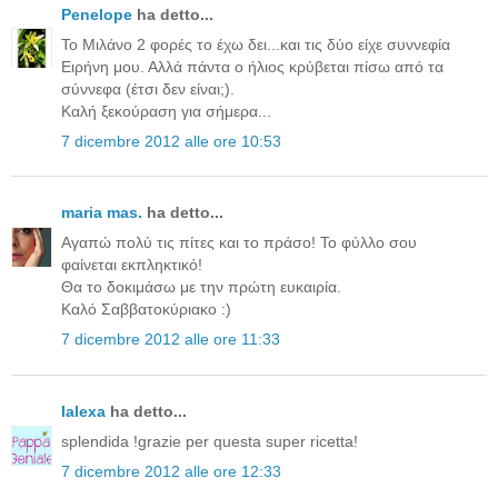
Penelope
ha detto...
Το Μιλάνο 2 φορές το έχω δει...και τις δύο είχε συννεφία
Ειρήνη μου. Αλλά πάντα ο ήλιος κρύβεται πίσω από τα
σύννεφα (έτσι δεν είναι;).
Καλή ξεκούραση για σήμερα...
7 dicembre 2012 alle ore 10:53
maria mas.
ha detto...
Αγαπώ πολύ τις πίτες και το πράσο! Το φύλλο σου
φαίνεται εκπληκτικό!
Θα το δοκιμάσω με την πρώτη ευκαιρία.
Καλό Σαββατοκύριακο :)
7 dicembre 2012 alle ore 11:33
lalexa
ha detto...
splendida !grazie per questa super ricetta!
7 dicembre 2012 alle ore 12:33