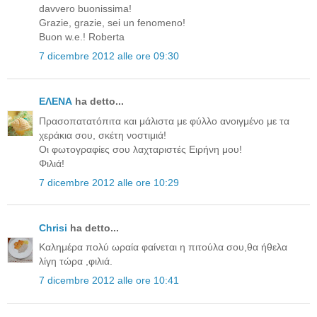
davvero buonissima!
Grazie, grazie, sei un fenomeno!
Buon w.e.! Roberta
7 dicembre 2012 alle ore 09:30
ΕΛΕΝΑ
ha detto...
Πρασοπατατόπιτα και μάλιστα με φύλλο ανοιγμένο με τα
χεράκια σου, σκέτη νοστιμιά!
Οι φωτογραφίες σου λαχταριστές Ειρήνη μου!
Φιλιά!
7 dicembre 2012 alle ore 10:29
Chrisi
ha detto...
Καλημέρα πολύ ωραία φαίνεται η πιτούλα σου,θα ήθελα
λίγη τώρα ,φιλιά.
7 dicembre 2012 alle ore 10:41