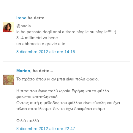
Irene
ha detto...
@nadia
io ho passato degli anni a tirare sfoglie su sfoglie!!!! :)
3 -4 millimetri va bene.
un abbraccio e grazie a te
8 dicembre 2012 alle ore 14:15
Μarion,
ha detto...
To πράσο όπου κι αν μπει είναι πολύ ωραίο.
Η πίτα σου έγινε πολύ ωραία Ειρήνη και το φύλλο
φαίνεται καταπληκτικό.
Οντως αυτή η μέθοδος του φύλλου είναι εύκολη και έχει
τέλειο αποτέλεσμα. δεν το έχω δοκιμάσει ακόμα..
Φιλιά πολλά
8 dicembre 2012 alle ore 22:47