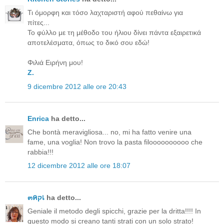
Τι όμορφη και τόσο λαχταριστή αφού πεθαίνω για
πίτες...
Το φύλλο με τη μέθοδο του ήλιου δίνει πάντα εξαιρετικά
αποτελέσματα, όπως το δικό σου εδώ!
Φιλιά Ειρήνη μου!
Z.
9 dicembre 2012 alle ore 20:43
Enrica
ha detto...
Che bontà meravigliosa... no, mi ha fatto venire una
fame, una voglia! Non trovo la pasta filoooooooooo che
rabbia!!!
12 dicembre 2012 alle ore 18:07
๓คקเ
ha detto...
Geniale il metodo degli spicchi, grazie per la dritta!!!! In
questo modo si creano tanti strati con un solo strato!