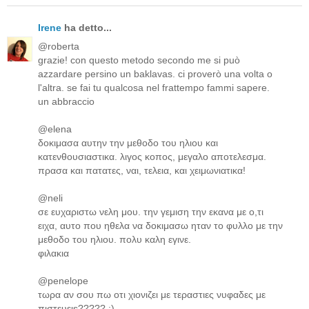
Irene
ha detto...
@roberta
grazie! con questo metodo secondo me si può
azzardare persino un baklavas. ci proverò una volta o
l'altra. se fai tu qualcosa nel frattempo fammi sapere.
un abbraccio
@elena
δοκιμασα αυτην την μεθοδο του ηλιου και
κατενθουσιαστικα. λιγος κοπος, μεγαλο αποτελεσμα.
πρασα και πατατες, ναι, τελεια, και χειμωνιατικα!
@neli
σε ευχαριστω νελη μου. την γεμιση την εκανα με ο,τι
ειχα, αυτο που ηθελα να δοκιμασω ηταν το φυλλο με την
μεθοδο του ηλιου. πολυ καλη εγινε.
φιλακια
@penelope
τωρα αν σου πω οτι χιονιζει με τεραστιες νυφαδες με
πιστευειs????? :)