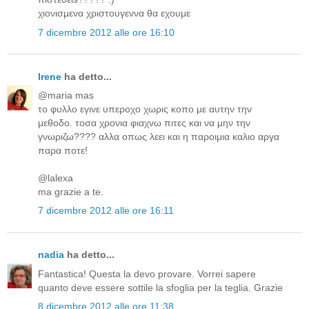
χιονισμενα χριστουγεννα θα εχουμε
7 dicembre 2012 alle ore 16:10
Irene
ha detto...
@maria mas
το φυλλο εγινε υπεροχο χωρις κοπο με αυτην την
μεθοδο. τοσα χρονια φιαχνω πιτες και να μην την
γνωριζω???? αλλα οπως λεει και η παροιμια καλιο αργα
παρα ποτε!
@lalexa
ma grazie a te.
7 dicembre 2012 alle ore 16:11
nadia
ha detto...
Fantastica! Questa la devo provare. Vorrei sapere
quanto deve essere sottile la sfoglia per la teglia. Grazie
8 dicembre 2012 alle ore 11:38