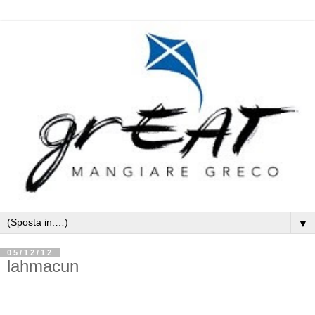
▼
05/12/12
lahmacun