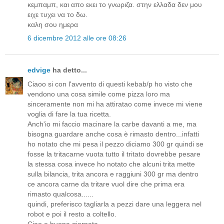
κεμπαμπ, και απο εκει το γνωριζα. στην ελλαδα δεν μου
ειχε τυχει να το δω.
καλη σου ημερα
6 dicembre 2012 alle ore 08:26
edvige
ha detto...
Ciaoo si con l'avvento di questi kebab/p ho visto che
vendono una cosa simile come pizza loro ma
sinceramente non mi ha attiratao come invece mi viene
voglia di fare la tua ricetta.
Anch'io mi faccio macinare la carbe davanti a me, ma
bisogna guardare anche cosa è rimasto dentro...infatti
ho notato che mi pesa il pezzo diciamo 300 gr quindi se
fosse la tritacarne vuota tutto il tritato dovrebbe pesare
la stessa cosa invece ho notato che alcuni trita mette
sulla bilancia, trita ancora e raggiuni 300 gr ma dentro
ce ancora carne da tritare vuol dire che prima era
rimasto qualcosa......
quindi, preferisco tagliarla a pezzi dare una leggera nel
robot e poi il resto a coltello.
Ciao e buona giornata,