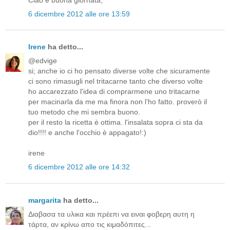
6 dicembre 2012 alle ore 13:59
Irene
ha detto...
@edvige
si; anche io ci ho pensato diverse volte che sicuramente
ci sono rimasugli nel tritacarne tanto che diverso volte
ho accarezzato l'idea di comprarmene uno tritacarne
per macinarla da me ma finora non l'ho fatto. proverò il
tuo metodo che mi sembra buono.
per il resto la ricetta è ottima. l'insalata sopra ci sta da
dio!!!! e anche l'occhio è appagato!:)
irene
6 dicembre 2012 alle ore 14:32
margarita
ha detto...
Διαβασα τα υλικα και πρέεπι να ειναι φοβερη αυτη η
τάρτα, αν κρίνω απο τις κιμαδόπιτες...