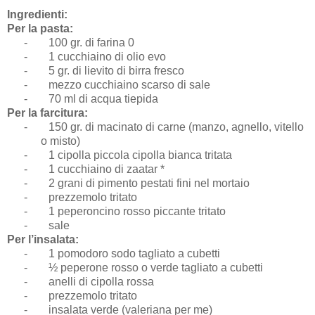
Ingredienti:
Per la pasta:
-
100 gr. di farina 0
-
1 cucchiaino di olio evo
-
5 gr. di lievito di birra fresco
-
mezzo cucchiaino scarso di sale
-
70 ml di acqua tiepida
Per la farcitura:
-
150 gr. di macinato di carne (manzo, agnello, vitello
o misto)
-
1 cipolla piccola cipolla bianca tritata
-
1 cucchiaino di zaatar *
-
2 grani di pimento pestati fini nel mortaio
-
prezzemolo tritato
-
1 peperoncino rosso piccante tritato
-
sale
Per l’insalata:
-
1 pomodoro sodo tagliato a cubetti
-
½ peperone rosso o verde tagliato a cubetti
-
anelli di cipolla rossa
-
prezzemolo tritato
-
insalata verde (valeriana per me)