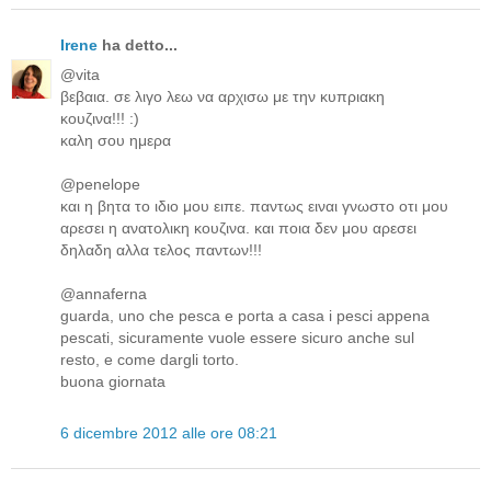
Irene
ha detto...
@vita
βεβαια. σε λιγο λεω να αρχισω με την κυπριακη
κουζινα!!! :)
καλη σου ημερα
@penelope
και η βητα το ιδιο μου ειπε. παντως ειναι γνωστο οτι μου
αρεσει η ανατολικη κουζινα. και ποια δεν μου αρεσει
δηλαδη αλλα τελος παντων!!!
@annaferna
guarda, uno che pesca e porta a casa i pesci appena
pescati, sicuramente vuole essere sicuro anche sul
resto, e come dargli torto.
buona giornata
6 dicembre 2012 alle ore 08:21