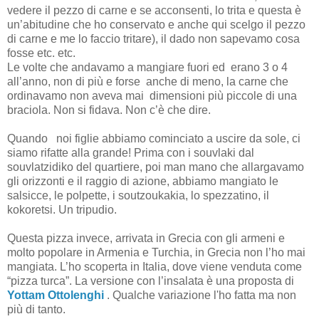
vedere il pezzo di carne e se acconsenti, lo trita e questa è
un’abitudine che ho conservato e anche qui scelgo il pezzo
di carne e me lo faccio tritare), il dado non sapevamo cosa
fosse etc. etc.
Le volte che andavamo a mangiare fuori ed erano 3 o 4
all’anno, non di più e forse anche di meno, la carne che
ordinavamo non aveva mai dimensioni più piccole di una
braciola.
Non si fidava. Non c’è che dire.
Quando
noi figlie abbiamo cominciato a uscire da sole, ci
siamo rifatte alla grande! Prima con i souvlaki dal
souvlatzidiko del quartiere, poi man mano che allargavamo
gli orizzonti e il raggio di azione, abbiamo mangiato le
salsicce, le polpette, i soutzoukakia, lo spezzatino, il
kokoretsi. Un tripudio.
Questa pizza invece, arrivata in Grecia con gli armeni e
molto popolare in Armenia e Turchia, in Grecia non l’ho mai
mangiata. L’ho scoperta in Italia, dove viene venduta come
“pizza turca”. La versione con l’insalata è una proposta di
Yottam Ottolenghi
. Qualche variazione l'ho fatta ma non
più di tanto.