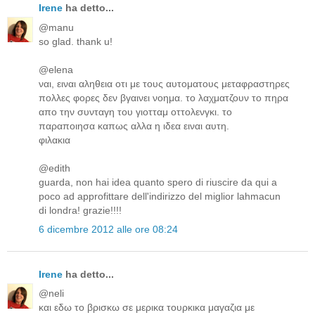
Irene
ha detto...
@manu
so glad. thank u!
@elena
ναι, ειναι αληθεια οτι με τους αυτοματους μεταφραστηρες
πολλες φορες δεν βγαινει νοημα. το λαχματζουν το πηρα
απο την συνταγη του γιοτταμ οττολενγκι. το
παραποιησα καπως αλλα η ιδεα ειναι αυτη.
φιλακια
@edith
guarda, non hai idea quanto spero di riuscire da qui a
poco ad approfittare dell'indirizzo del miglior lahmacun
di londra! grazie!!!!
6 dicembre 2012 alle ore 08:24
Irene
ha detto...
@neli
και εδω το βρισκω σε μερικα τουρκικα μαγαζια με