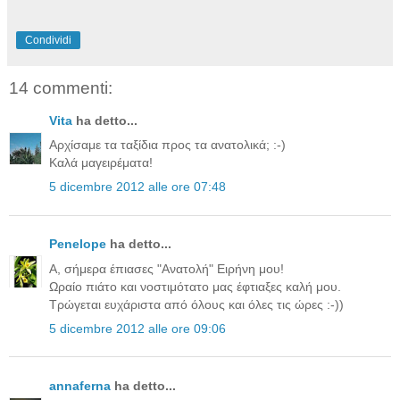
Condividi
14 commenti:
Vita
ha detto...
Αρχίσαμε τα ταξίδια προς τα ανατολικά; :-)
Καλά μαγειρέματα!
5 dicembre 2012 alle ore 07:48
Penelope
ha detto...
Α, σήμερα έπιασες "Ανατολή" Ειρήνη μου!
Ωραίο πιάτο και νοστιμότατο μας έφτιαξες καλή μου.
Τρώγεται ευχάριστα από όλους και όλες τις ώρες :-))
5 dicembre 2012 alle ore 09:06
annaferna
ha detto...