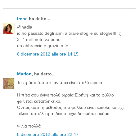
Irene
ha detto...
@nadia
io ho passato degli anni a tirare sfoglie su sfoglie!!!! :)
3 -4 millimetri va bene.
un abbraccio e grazie a te
8 dicembre 2012 alle ore 14:15
Μarion,
ha detto...
To πράσο όπου κι αν μπει είναι πολύ ωραίο.
Η πίτα σου έγινε πολύ ωραία Ειρήνη και το φύλλο
φαίνεται καταπληκτικό.
Οντως αυτή η μέθοδος του φύλλου είναι εύκολη και έχει
τέλειο αποτέλεσμα. δεν το έχω δοκιμάσει ακόμα..
Φιλιά πολλά
8 dicembre 2012 alle ore 22:47