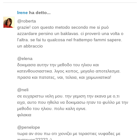
Irene
ha detto...
@roberta
grazie! con questo metodo secondo me si può
azzardare persino un baklavas. ci proverò una volta o
l'altra. se fai tu qualcosa nel frattempo fammi sapere.
un abbraccio
@elena
δοκιμασα αυτην την μεθοδο του ηλιου και
κατενθουσιαστικα. λιγος κοπος, μεγαλο αποτελεσμα.
πρασα και πατατες, ναι, τελεια, και χειμωνιατικα!
@neli
σε ευχαριστω νελη μου. την γεμιση την εκανα με ο,τι
ειχα, αυτο που ηθελα να δοκιμασω ηταν το φυλλο με την
μεθοδο του ηλιου. πολυ καλη εγινε.
φιλακια
@penelope
τωρα αν σου πω οτι χιονιζει με τεραστιες νυφαδες με
πιστευειs????? :)