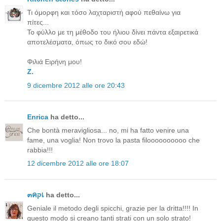
Τι όμορφη και τόσο λαχταριστή αφού πεθαίνω για
πίτες...
Το φύλλο με τη μέθοδο του ήλιου δίνει πάντα εξαιρετικά
αποτελέσματα, όπως το δικό σου εδώ!
Φιλιά Ειρήνη μου!
Z.
9 dicembre 2012 alle ore 20:43
Enrica
ha detto...
Che bontà meravigliosa... no, mi ha fatto venire una
fame, una voglia! Non trovo la pasta filoooooooooo che
rabbia!!!
12 dicembre 2012 alle ore 18:07
๓คקเ
ha detto...
Geniale il metodo degli spicchi, grazie per la dritta!!!! In
questo modo si creano tanti strati con un solo strato!