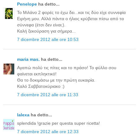
Penelope
ha detto...
Το Μιλάνο 2 φορές το έχω δει...και τις δύο είχε συννεφία
Ειρήνη μου. Αλλά πάντα ο ήλιος κρύβεται πίσω από τα
σύννεφα (έτσι δεν είναι;).
Καλή ξεκούραση για σήμερα...
7 dicembre 2012 alle ore 10:53
maria mas.
ha detto...
Αγαπώ πολύ τις πίτες και το πράσο! Το φύλλο σου
φαίνεται εκπληκτικό!
Θα το δοκιμάσω με την πρώτη ευκαιρία.
Καλό Σαββατοκύριακο :)
7 dicembre 2012 alle ore 11:33
lalexa
ha detto...
splendida !grazie per questa super ricetta!
7 dicembre 2012 alle ore 12:33