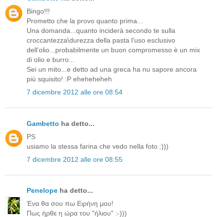
Bingo!!!
Prometto che la provo quanto prima...
Una domanda...quanto inciderà secondo te sulla
croccantezza\durezza della pasta l'uso esclusivo
dell'olio...probabilmente un buon compromesso è un mix
di olio e burro...
Sei un mito...e detto ad una greca ha nu sapore ancora
più squisito! :P eheheheheh
7 dicembre 2012 alle ore 08:54
Gambetto
ha detto...
PS
usiamo la stessa farina che vedo nella foto :)))
7 dicembre 2012 alle ore 08:55
Penelope
ha detto...
Ένα θα σου πω Ειρήνη μου!
Πως ήρθε η ώρα του "ήλιου" :-)))