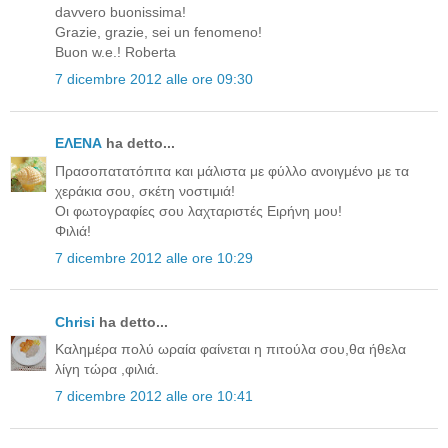
davvero buonissima!
Grazie, grazie, sei un fenomeno!
Buon w.e.! Roberta
7 dicembre 2012 alle ore 09:30
ΕΛΕΝΑ
ha detto...
Πρασοπατατόπιτα και μάλιστα με φύλλο ανοιγμένο με τα
χεράκια σου, σκέτη νοστιμιά!
Οι φωτογραφίες σου λαχταριστές Ειρήνη μου!
Φιλιά!
7 dicembre 2012 alle ore 10:29
Chrisi
ha detto...
Καλημέρα πολύ ωραία φαίνεται η πιτούλα σου,θα ήθελα
λίγη τώρα ,φιλιά.
7 dicembre 2012 alle ore 10:41