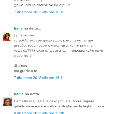
χιονισμενα χριστουγεννα θα εχουμε
7 dicembre 2012 alle ore 16:10
Irene
ha detto...
@maria mas
το φυλλο εγινε υπεροχο χωρις κοπο με αυτην την
μεθοδο. τοσα χρονια φιαχνω πιτες και να μην την
γνωριζω???? αλλα οπως λεει και η παροιμια καλιο αργα
παρα ποτε!
@lalexa
ma grazie a te.
7 dicembre 2012 alle ore 16:11
nadia
ha detto...
Fantastica! Questa la devo provare. Vorrei sapere
quanto deve essere sottile la sfoglia per la teglia. Grazie
8 dicembre 2012 alle ore 11:38