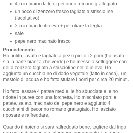
4 cucchiaini da tè di pecorino romano grattugiato
un poco di zenzero fresco tagliato a striscioline
(facoltativo)
3 cucchiai di olio evo + per oliare la teglia
sale
pepe nero macinato fresco
Procedimento:
Ho pulito, lavato e tagliato a pezzi piccoli 2 porri (ho usato
sia la parte bianca che verde) e ho messo a soffriggere con
dello zenzero tagliato a striscioline nell’olio evo. Ho
aggiunto un cucchiaino di dado vegetale (fatto in casa), un
mestolo di acqua e ho fatto stufare i porri per circa 20 minuti.
Ho fatto lessare 4 patate medie, le ho sbucciate e le ho
ridotte in purea con una forchetta. Ho mischiato porri e
patate, salato, macinato del pepe nero e aggiunto 4
cucchiaini di pecorino romano grattugiato. Ho lasciato
riposare e raffreddare.
Quando il ripieno si sarà raffreddato bene, togliere dal frigo i
due pezzi di impasto e infarinare leggermente il piano di