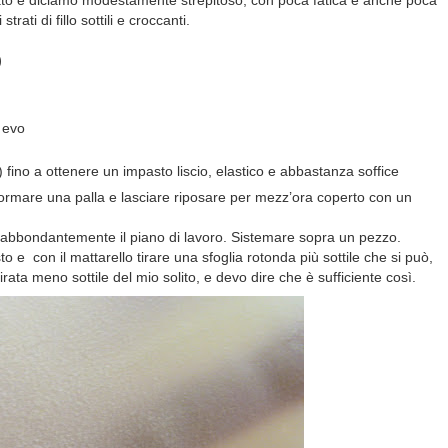
ltato è diciamo modestamente strepitoso, con poca fatica e anche poca
trati di fillo sottili e croccanti.
)
 evo
) fino a ottenere un impasto liscio, elastico e abbastanza soffice
formare una palla e lasciare riposare per mezz’ora coperto con un
re abbondantemente il piano di lavoro. Sistemare sopra un pezzo.
 e con il mattarello tirare una sfoglia rotonda più sottile che si può,
ata meno sottile del mio solito, e devo dire che è sufficiente così.