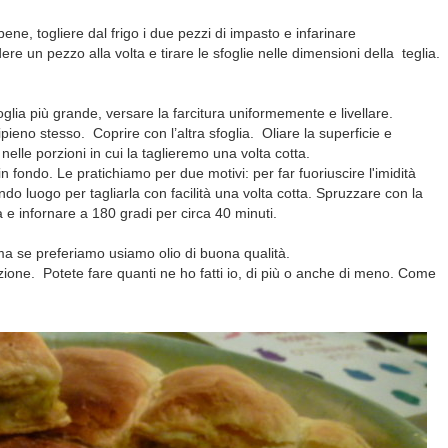
bene, togliere dal frigo i due pezzi di impasto e infarinare
re un pezzo alla volta e tirare le sfoglie nelle dimensioni della teglia.
foglia più grande, versare la farcitura uniformemente e livellare.
ipieno stesso. Coprire con l’altra sfoglia. Oliare la superficie e
o nelle porzioni in cui la taglieremo una volta cotta.
in fondo. Le pratichiamo per due motivi: per far fuoriuscire l'imidità
ondo luogo per tagliarla con facilità una volta cotta. Spruzzare con la
e infornare a 180 gradi per circa 40 minuti.
 ma se preferiamo usiamo olio di buona qualità.
ezione. Potete fare quanti ne ho fatti io, di più o anche di meno. Come