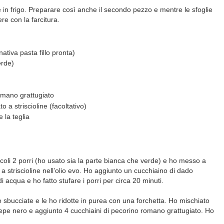
e in frigo. Preparare così anche il secondo pezzo e mentre le sfoglie
re con la farcitura.
nativa pasta fillo pronta)
erde)
romano grattugiato
o a striscioline (facoltativo)
e la teglia
iccoli 2 porri (ho usato sia la parte bianca che verde) e ho messo a
 a striscioline nell’olio evo. Ho aggiunto un cucchiaino di dado
i acqua e ho fatto stufare i porri per circa 20 minuti.
o sbucciate e le ho ridotte in purea con una forchetta. Ho mischiato
pepe nero e aggiunto 4 cucchiaini di pecorino romano grattugiato. Ho