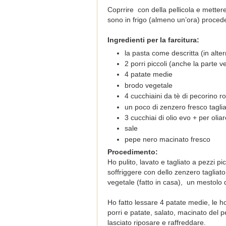
Coprrire con della pellicola e metter
sono in frigo (almeno un’ora) procede
Ingredienti per la farcitura:
la pasta come descritta (in alter
2 porri piccoli (anche la parte v
4 patate medie
brodo vegetale
4 cucchiaini da tè di pecorino 
un poco di zenzero fresco tagliat
3 cucchiai di olio evo + per oliar
sale
pepe nero macinato fresco
Procedimento:
Ho pulito, lavato e tagliato a pezzi p
soffriggere con dello zenzero tagliato
vegetale (fatto in casa), un mestolo d
Ho fatto lessare 4 patate medie, le h
porri e patate, salato, macinato del 
lasciato riposare e raffreddare.