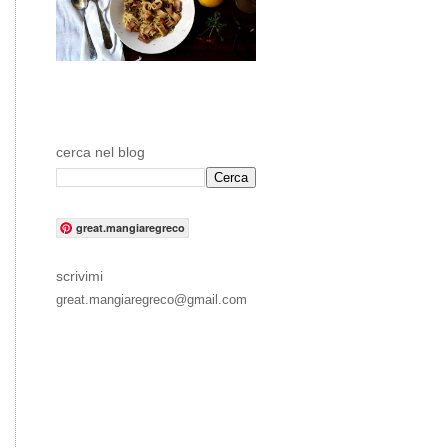
cerca nel blog
great.mangiaregreco
scrivimi
great.mangiaregreco@gmail.com