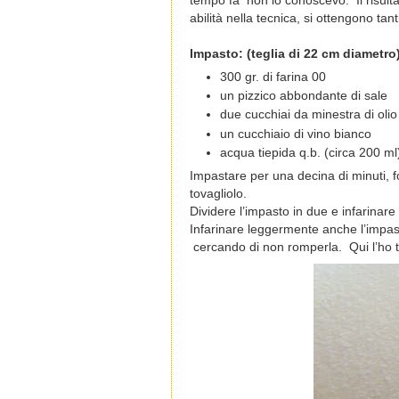
tempo fa non lo conoscevo.
Il risu
abilità nella tecnica, si ottengono tanti s
Impasto: (teglia di 22 cm diametro
300 gr. di farina 00
un pizzico abbondante di sale
due cucchiai da minestra di olio
un cucchiaio di vino bianco
acqua tiepida q.b. (circa 200 ml
Impastare per una decina di minuti, 
tovagliolo.
Dividere l’impasto in due e infarina
Infarinare leggermente anche l’impasto
cercando di non romperla. Qui l’ho tir