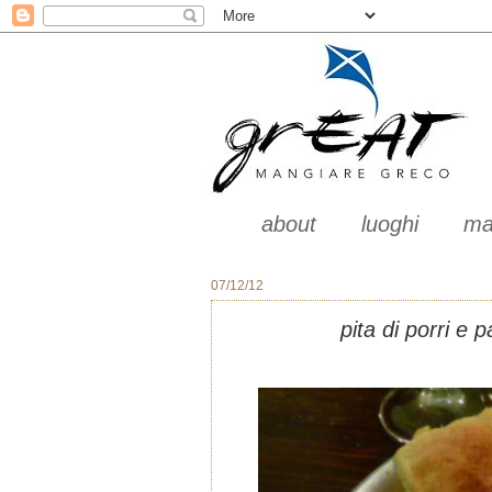
about
luoghi
ma
07/12/12
pita di porri e 