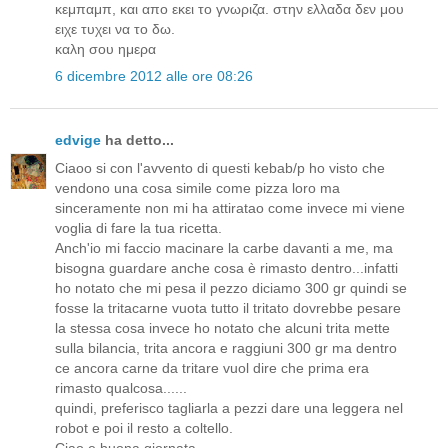
κεμπαμπ, και απο εκει το γνωριζα. στην ελλαδα δεν μου
ειχε τυχει να το δω.
καλη σου ημερα
6 dicembre 2012 alle ore 08:26
edvige
ha detto...
Ciaoo si con l'avvento di questi kebab/p ho visto che
vendono una cosa simile come pizza loro ma
sinceramente non mi ha attiratao come invece mi viene
voglia di fare la tua ricetta.
Anch'io mi faccio macinare la carbe davanti a me, ma
bisogna guardare anche cosa è rimasto dentro...infatti
ho notato che mi pesa il pezzo diciamo 300 gr quindi se
fosse la tritacarne vuota tutto il tritato dovrebbe pesare
la stessa cosa invece ho notato che alcuni trita mette
sulla bilancia, trita ancora e raggiuni 300 gr ma dentro
ce ancora carne da tritare vuol dire che prima era
rimasto qualcosa......
quindi, preferisco tagliarla a pezzi dare una leggera nel
robot e poi il resto a coltello.
Ciao e buona giornata,