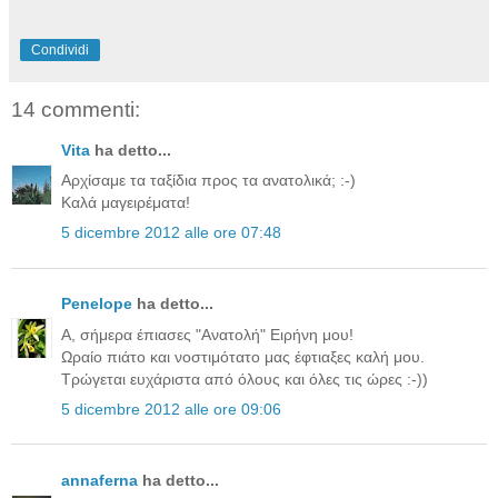
Condividi
14 commenti:
Vita
ha detto...
Αρχίσαμε τα ταξίδια προς τα ανατολικά; :-)
Καλά μαγειρέματα!
5 dicembre 2012 alle ore 07:48
Penelope
ha detto...
Α, σήμερα έπιασες "Ανατολή" Ειρήνη μου!
Ωραίο πιάτο και νοστιμότατο μας έφτιαξες καλή μου.
Τρώγεται ευχάριστα από όλους και όλες τις ώρες :-))
5 dicembre 2012 alle ore 09:06
annaferna
ha detto...