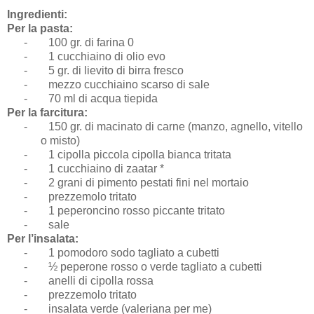
Ingredienti:
Per la pasta:
-
100 gr. di farina 0
-
1 cucchiaino di olio evo
-
5 gr. di lievito di birra fresco
-
mezzo cucchiaino scarso di sale
-
70 ml di acqua tiepida
Per la farcitura:
-
150 gr. di macinato di carne (manzo, agnello, vitello
o misto)
-
1 cipolla piccola cipolla bianca tritata
-
1 cucchiaino di zaatar *
-
2 grani di pimento pestati fini nel mortaio
-
prezzemolo tritato
-
1 peperoncino rosso piccante tritato
-
sale
Per l’insalata:
-
1 pomodoro sodo tagliato a cubetti
-
½ peperone rosso o verde tagliato a cubetti
-
anelli di cipolla rossa
-
prezzemolo tritato
-
insalata verde (valeriana per me)