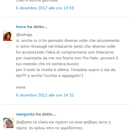
6 dicembre 2012 alle ore 13:59
Irene
ha detto...
@edvige
si; anche io ci ho pensato diverse volte che sicuramente
ci sono rimasugli nel tritacarne tanto che diverso volte
ho accarezzato l'idea di comprarmene uno tritacarne
per macinarla da me ma finora non l'ho fatto. proverò il
tuo metodo che mi sembra buono.
per il resto la ricetta è ottima. l'insalata sopra ci sta da
dio!!!! e anche l'occhio è appagato!:)
irene
6 dicembre 2012 alle ore 14:32
margarita
ha detto...
Διαβασα τα υλικα και πρέεπι να ειναι φοβερη αυτη η
τάρτα, αν κρίνω απο τις κιμαδόπιτες...