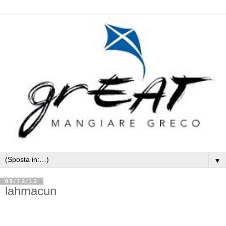
▼
05/12/12
lahmacun