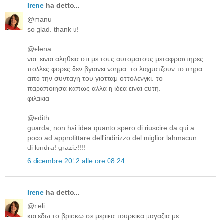
Irene
ha detto...
@manu
so glad. thank u!
@elena
ναι, ειναι αληθεια οτι με τους αυτοματους μεταφραστηρες
πολλες φορες δεν βγαινει νοημα. το λαχματζουν το πηρα
απο την συνταγη του γιοτταμ οττολενγκι. το
παραποιησα καπως αλλα η ιδεα ειναι αυτη.
φιλακια
@edith
guarda, non hai idea quanto spero di riuscire da qui a
poco ad approfittare dell'indirizzo del miglior lahmacun
di londra! grazie!!!!
6 dicembre 2012 alle ore 08:24
Irene
ha detto...
@neli
και εδω το βρισκω σε μερικα τουρκικα μαγαζια με