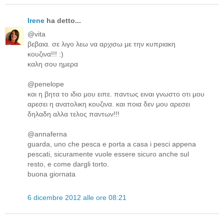
Irene
ha detto...
@vita
βεβαια. σε λιγο λεω να αρχισω με την κυπριακη
κουζινα!!! :)
καλη σου ημερα
@penelope
και η βητα το ιδιο μου ειπε. παντως ειναι γνωστο οτι μου
αρεσει η ανατολικη κουζινα. και ποια δεν μου αρεσει
δηλαδη αλλα τελος παντων!!!
@annaferna
guarda, uno che pesca e porta a casa i pesci appena
pescati, sicuramente vuole essere sicuro anche sul
resto, e come dargli torto.
buona giornata
6 dicembre 2012 alle ore 08:21