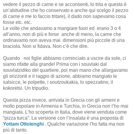
vedere il pezzo di carne e se acconsenti, lo trita e questa è
un’abitudine che ho conservato e anche qui scelgo il pezzo
di carne e me lo faccio tritare), il dado non sapevamo cosa
fosse etc. etc.
Le volte che andavamo a mangiare fuori ed erano 3 o 4
all’anno, non di più e forse anche di meno, la carne che
ordinavamo non aveva mai dimensioni più piccole di una
braciola.
Non si fidava. Non c’è che dire.
Quando
noi figlie abbiamo cominciato a uscire da sole, ci
siamo rifatte alla grande! Prima con i souvlaki dal
souvlatzidiko del quartiere, poi man mano che allargavamo
gli orizzonti e il raggio di azione, abbiamo mangiato le
salsicce, le polpette, i soutzoukakia, lo spezzatino, il
kokoretsi. Un tripudio.
Questa pizza invece, arrivata in Grecia con gli armeni e
molto popolare in Armenia e Turchia, in Grecia non l’ho mai
mangiata. L’ho scoperta in Italia, dove viene venduta come
“pizza turca”. La versione con l’insalata è una proposta di
Yottam Ottolenghi
. Qualche variazione l'ho fatta ma non
più di tanto.