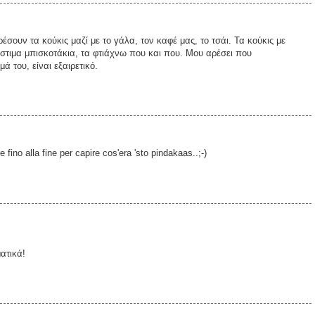
έσουν τα κούκις μαζί με το γάλα, τον καφέ μας, το τσάι. Τα κούκις με
όστιμα μπισκοτάκια, τα φτιάχνω που και που. Μου αρέσει που
ά του, είναι εξαιρετικό.
 fino alla fine per capire cos'era 'sto pindakaas..;-)
ατικά!
!