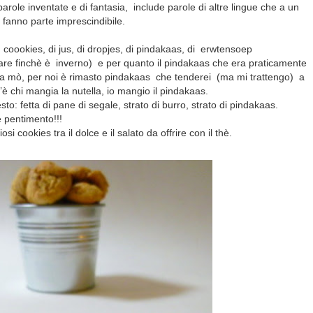
parole inventate e di fantasia,
include parole di altre lingue che a un
fanno parte imprescindibile.
oookies, di jus, di dropjes, di pindakaas, di erwtensoep
are finchè è inverno) e per quanto il pindakaas che era praticamente
o da mò, per noi è rimasto pindakaas che tenderei (ma mi trattengo) a
’è chi mangia la nutella, io mangio il pindakaas.
o: fetta di pane di segale, strato di burro, strato di pindakaas.
e pentimento!!!
si cookies tra il dolce e il salato da offrire con il thè.