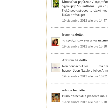
Μπορεί να μη θέλεις ν' αμαρτήσε
"φρόνιμη" δεν κάθεσαι... για να
Πολύ μου αρέσουν τα υλικά των p
Καλό απόγευμα.
19 dicembre 2012 alle ore 14:47
Irene
ha detto...
τα εφιαξα πριν ενα μηνα περιπου
19 dicembre 2012 alle ore 15:18
Azzurra
ha detto...
Non conosco il pin...........ma 
buono! Buon Natale e felice An
19 dicembre 2012 alle ore 16:02
edvige
ha detto...
Burro d'arachidi è presente ma i
19 dicembre 2012 alle ore 16:18