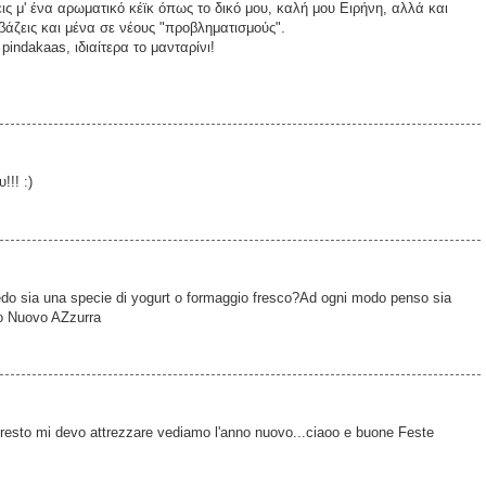
ις μ' ένα αρωματικό κέϊκ όπως το δικό μου, καλή μου Ειρήνη, αλλά και
 βάζεις και μένα σε νέους "προβληματισμούς".
indakaas, ιδιαίτερα το μανταρίνι!
!!! :)
credo sia una specie di yogurt o formaggio fresco?Ad ogni modo penso sia
no Nuovo AZzurra
l resto mi devo attrezzare vediamo l'anno nuovo...ciaoo e buone Feste