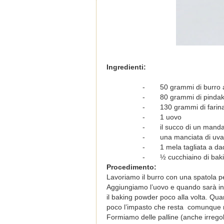
Ingredienti:
-
50 grammi di burro
-
80 grammi di pinda
-
130 grammi di farin
-
1 uovo
-
il succo di un mand
-
una manciata di uva
-
1 mela tagliata a da
-
½ cucchiaino di bak
Procedimento:
Lavoriamo il burro con una spatola p
Aggiungiamo l’uovo e quando sarà inc
il baking powder poco alla volta. Qua
poco l’impasto che resta comunque 
Formiamo delle palline (anche irrego