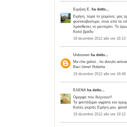
Ειρήνη Ε.
ha detto...
Ειρήνη, τώρα το χειμώνα, μας αρ
φυστικοβούτυρο, είναι από τα ν
πρόσθεσες το μανταρίνι. Το άρωμ
Καλό βράδυ.
19 dicembre 2012 alle ore 18:13
Unknown
ha detto...
Ma che golosi...ho dovuto arrivare
Baci Irene! Roberta
19 dicembre 2012 alle ore 18:48
ΕΛΕΝΑ
ha detto...
Ομορφα που δείχνουν!!
Τα φαντάζομαι αφράτα και αρωμ
Καλές γιορτές Ειρήνη μου, φιλιά
19 dicembre 2012 alle ore 19:12