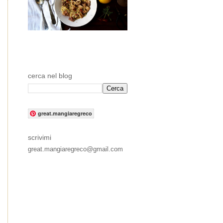
cerca nel blog
great.mangiaregreco
scrivimi
great.mangiaregreco@gmail.com