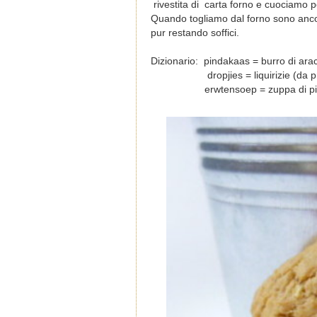
rivestita di carta forno e cuociamo p
Quando togliamo dal forno sono ancor
pur restando soffici.
Dizionario: pindakaas = burro di arac
dropjies = liquirizie (da prov
erwtensoep = zuppa di pisel