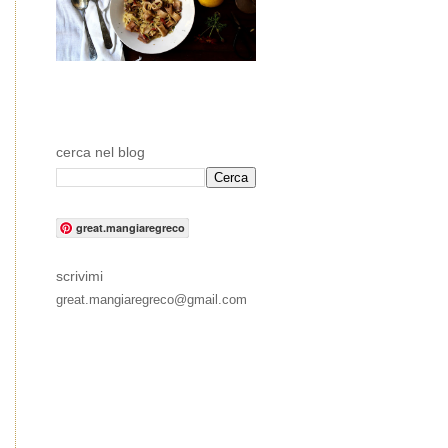
cerca nel blog
great.mangiaregreco
scrivimi
great.mangiaregreco@gmail.com