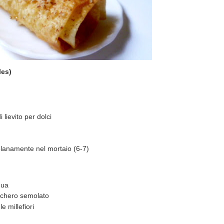
les)
lievito per dolci
olanamente nel mortaio (6-7)
qua
ucchero semolato
e millefiori