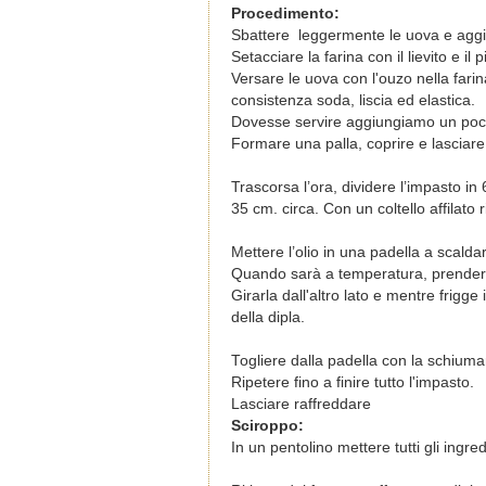
Procedimento:
Sbattere leggermente le uova e agg
Setacciare la farina con il lievito e il p
Versare le uova con l'ouzo nella far
consistenza soda, liscia ed elastica.
Dovesse servire aggiungiamo un poc
Formare una palla, coprire e lasciare
Trascorsa l’ora, dividere l’impasto in 
35 cm. circa. Con un coltello affilato 
Mettere l’olio in una padella a scalda
Quando sarà a temperatura, prendere u
Girarla dall'altro lato e mentre frigge
della dipla.
Togliere dalla padella con la schium
Ripetere fino a finire tutto l'impasto.
Lasciare raffreddare
Sciroppo:
In un pentolino mettere tutti gli ingred