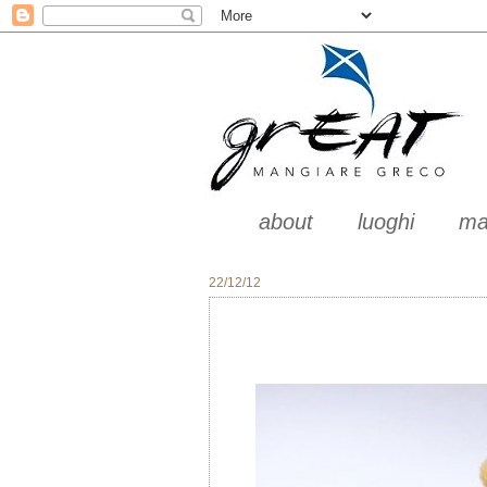
about
luoghi
ma
22/12/12