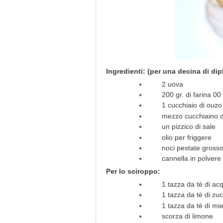
Ingredienti: (per una decina di dip
2 uova
200 gr. di farina 00
1 cucchiaio di ouzo
mezzo cucchiaino di 
un pizzico di sale
olio per friggere
noci pestate gross
cannella in polvere
Per lo sciroppo:
1 tazza da tè di ac
1 tazza da tè di z
1 tazza da tè di miel
scorza di limone