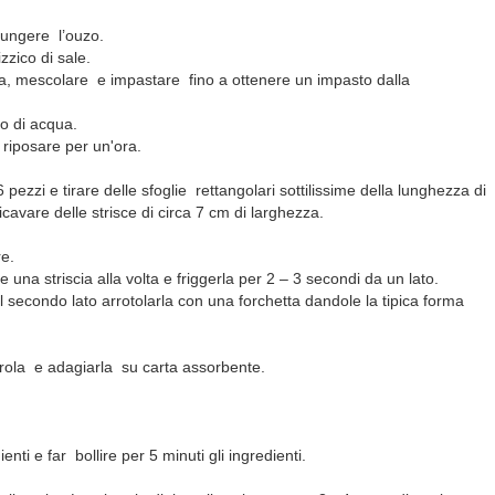
iungere l’ouzo.
izzico di sale.
ina, mescolare e impastare fino a ottenere un impasto dalla
o di acqua.
 riposare per un'ora.
6 pezzi e tirare delle sfoglie rettangolari sottilissime della lunghezza di
ricavare delle strisce di circa 7 cm di larghezza.
re.
na striscia alla volta e friggerla per 2 – 3 secondi da un lato.
 il secondo lato arrotolarla con una forchetta dandole la tipica forma
arola e adagiarla su carta assorbente.
ienti e far bollire per 5 minuti gli ingredienti.