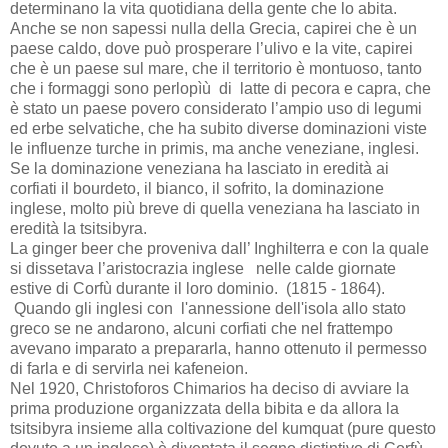
determinano la vita quotidiana della gente che lo abita.
Anche se non sapessi nulla della Grecia, capirei che è un
paese caldo, dove può prosperare l’ulivo e la vite, capirei
che è un paese sul mare, che il territorio è montuoso, tanto
che i formaggi sono perlopìù di latte di pecora e capra, che
è stato un paese povero considerato l’ampio uso di legumi
ed erbe selvatiche, che ha subito diverse dominazioni viste
le influenze turche in primis, ma anche veneziane, inglesi.
Se la dominazione veneziana ha lasciato in eredità ai
corfiati il bourdeto, il bianco, il sofrito, la dominazione
inglese, molto più breve di quella veneziana ha lasciato in
eredità la tsitsibyra.
La ginger beer che proveniva dall’ Inghilterra e con la quale
si dissetava l’aristocrazia inglese nelle calde giornate
estive di Corfù durante il loro dominio. (1815 - 1864).
Quando gli inglesi con l'annessione dell'isola allo stato
greco se ne andarono, alcuni corfiati che nel frattempo
avevano imparato a prepararla, hanno ottenuto il permesso
di farla e di servirla nei kafeneion.
Nel 1920, Christoforos Chimarios ha deciso di avviare la
prima produzione organizzata della bibita e da allora la
tsitsibyra insieme alla coltivazione del kumquat (pure questo