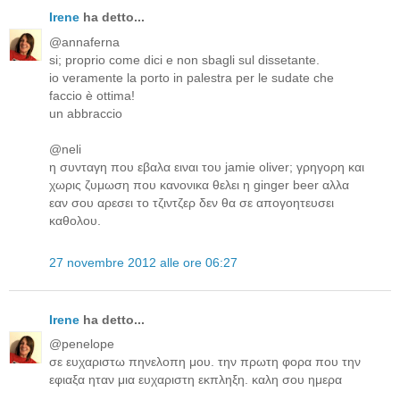
Irene
ha detto...
@annaferna
si; proprio come dici e non sbagli sul dissetante.
io veramente la porto in palestra per le sudate che
faccio è ottima!
un abbraccio
@neli
η συνταγη που εβαλα ειναι του jamie oliver; γρηγορη και
χωρις ζυμωση που κανονικα θελει η ginger beer αλλα
εαν σου αρεσει το τζιντζερ δεν θα σε απογοητευσει
καθολου.
27 novembre 2012 alle ore 06:27
Irene
ha detto...
@penelope
σε ευχαριστω πηνελοπη μου. την πρωτη φορα που την
εφιαξα ηταν μια ευχαριστη εκπληξη. καλη σου ημερα