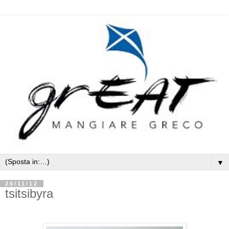
▼
26/11/12
tsitsibyra