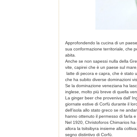
Approfondendo la cucina di un paese 
sua conformazione territoriale, che p
abita.
Anche se non sapessi nulla della Grec
vite, capirei che è un paese sul mare,
latte di pecora e capra, che è stato
che ha subito diverse dominazioni vis
Se la dominazione veneziana ha lasciato
inglese, molto più breve di quella vene
La ginger beer che proveniva dall’ Ing
giornate estive di Corfù durante il l
dell'isola allo stato greco se ne and
hanno ottenuto il permesso di farla e 
Nel 1920, Christoforos Chimarios ha d
allora la tsitsibyra insieme alla colt
segno distintivo di Corfù.