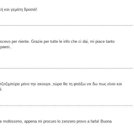
κή και γεμάτη δροσιά!
evo per niente. Grazie per tutte le info che ci dai, mi piace tanto
 paesi..
ζιτζιμπύρα μόνο την ακουγα ,τώρα θα τη φτιάξω να δω πως είναι και
ά.
e moltissimo, appena mi procuro lo zenzero provo a farla! Buona