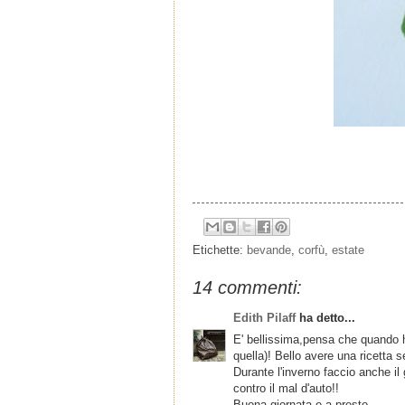
Etichette:
bevande
,
corfù
,
estate
14 commenti:
Edith Pilaff
ha detto...
E' bellissima,pensa che quando ho
quella)! Bello avere una ricetta s
Durante l'inverno faccio anche i
contro il mal d'auto!!
Buona giornata e a presto.