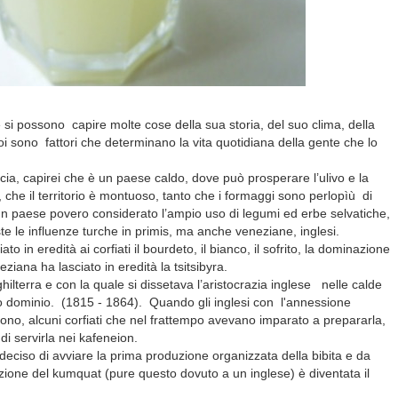
si possono capire molte cose della sua storia, del suo clima, della
oi sono fattori che determinano la vita quotidiana della gente che lo
ia, capirei che è un paese caldo, dove può prosperare l’ulivo e la
 che il territorio è montuoso, tanto che i formaggi sono perlopìù di
 un paese povero considerato l’ampio uso di legumi ed erbe selvatiche,
te le influenze turche in primis, ma anche veneziane, inglesi.
 in eredità ai corfiati il bourdeto, il bianco, il sofrito, la dominazione
ziana ha lasciato in eredità la tsitsibyra.
hilterra e con la quale si dissetava l’aristocrazia inglese nelle calde
oro dominio. (1815 - 1864). Quando gli inglesi con l'annessione
arono, alcuni corfiati che nel frattempo avevano imparato a prepararla,
di servirla nei kafeneion.
eciso di avviare la prima produzione organizzata della bibita e da
ivazione del kumquat (pure questo dovuto a un inglese) è diventata il