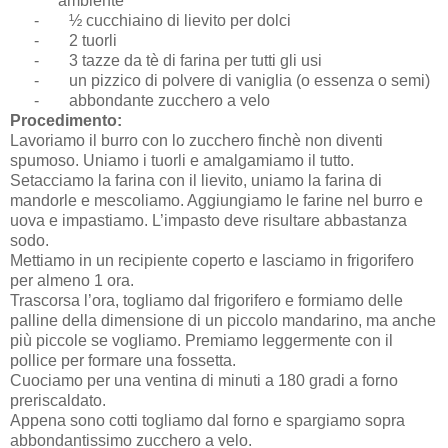
ambiente
-
½ cucchiaino di lievito per dolci
-
2 tuorli
-
3 tazze da tè di farina per tutti gli usi
-
un pizzico di polvere di vaniglia (o essenza o semi)
-
abbondante zucchero a velo
Procedimento:
Lavoriamo il burro con lo zucchero finchè non diventi
spumoso. Uniamo i tuorli e amalgamiamo il tutto.
Setacciamo la farina con il lievito, uniamo la farina di
mandorle e mescoliamo. Aggiungiamo le farine nel burro e
uova e impastiamo. L’impasto deve risultare abbastanza
sodo.
Mettiamo in un recipiente coperto e lasciamo in frigorifero
per almeno 1 ora.
Trascorsa l’ora, togliamo dal frigorifero e formiamo delle
palline della dimensione di un piccolo mandarino, ma anche
più piccole se vogliamo. Premiamo leggermente con il
pollice per formare una fossetta.
Cuociamo per una ventina di minuti a 180 gradi a forno
preriscaldato.
Appena sono cotti togliamo dal forno e spargiamo sopra
abbondantissimo zucchero a velo.