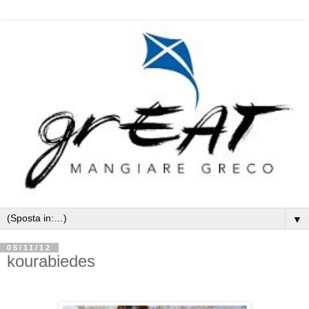
▼
05/11/12
kourabiedes