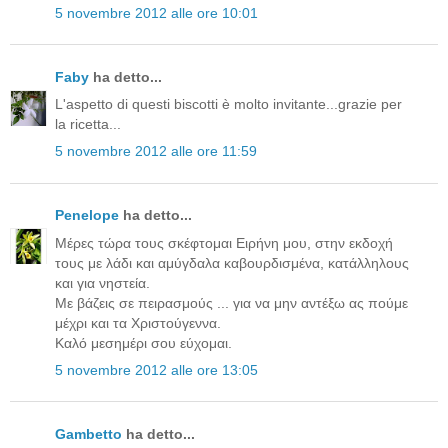
5 novembre 2012 alle ore 10:01
Faby
ha detto...
L'aspetto di questi biscotti è molto invitante...grazie per
la ricetta...
5 novembre 2012 alle ore 11:59
Penelope
ha detto...
Μέρες τώρα τους σκέφτομαι Ειρήνη μου, στην εκδοχή
τους με λάδι και αμύγδαλα καβουρδισμένα, κατάλληλους
και για νηστεία.
Με βάζεις σε πειρασμούς ... για να μην αντέξω ας πούμε
μέχρι και τα Χριστούγεννα.
Καλό μεσημέρι σου εύχομαι.
5 novembre 2012 alle ore 13:05
Gambetto
ha detto...