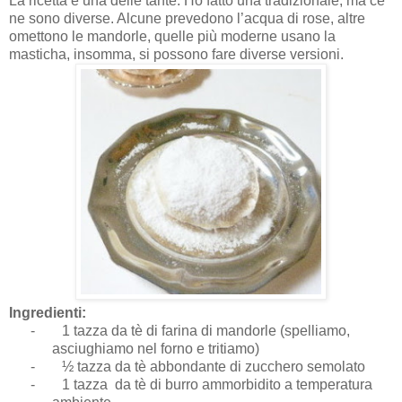
La ricetta è una delle tante. Ho fatto una tradizionale, ma ce
ne sono diverse. Alcune prevedono l’acqua di rose, altre
omettono le mandorle, quelle più moderne usano la
masticha, insomma, si possono fare diverse versioni.
Ingredienti:
-
1 tazza da tè di farina di mandorle (spelliamo,
asciughiamo nel forno e tritiamo)
-
½ tazza da tè abbondante di zucchero semolato
-
1 tazza da tè di burro ammorbidito a temperatura