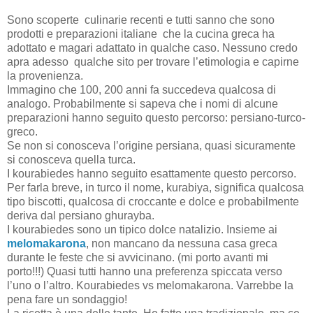
Sono scoperte
culinarie recenti e tutti sanno che sono
prodotti e preparazioni italiane
che la cucina greca ha
adottato e magari adattato in qualche caso. Nessuno credo
apra adesso qualche sito per trovare l’etimologia e capirne
la provenienza.
Immagino che 100, 200 anni fa succedeva qualcosa di
analogo. Probabilmente si sapeva che i nomi di alcune
preparazioni hanno seguito questo percorso: persiano-turco-
greco.
Se non si conosceva l’origine persiana, quasi sicuramente
si conosceva quella turca.
I kourabiedes hanno seguito esattamente questo percorso.
Per farla breve, in turco il nome, kurabiya, significa qualcosa
tipo biscotti, qualcosa di croccante e dolce e probabilmente
deriva dal persiano ghurayba.
I kourabiedes sono un tipico dolce natalizio. Insieme ai
melomakarona
, non mancano da nessuna casa greca
durante le feste che si avvicinano. (mi porto avanti mi
porto!!!) Quasi tutti hanno una preferenza spiccata verso
l’uno o l’altro. Kourabiedes vs melomakarona. Varrebbe la
pena fare un sondaggio!