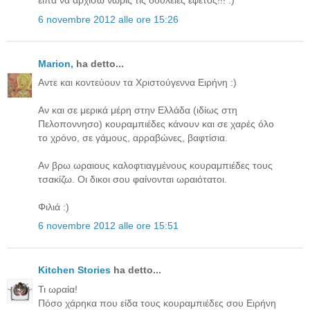
ειπα να αρχισω νωρις τις δουλειες εφετος!!! :)
6 novembre 2012 alle ore 15:26
Μarion,
ha detto...
Aντε και κοντεύουν τα Χριστούγεννα Ειρήνη :)
Αν και σε μερικά μέρη στην Ελλάδα (ιδίως στη
Πελοποννησο) κουραμπιέδες κάνουν και σε χαρές όλο
το χρόνο, σε γάμους, αρραβώνες, βαφτίσια.
Αν βρω ωραιους καλοφτιαγμένους κουραμπιέδες τους
τσακίζω. Οι δικοι σου φαίνονται ωραιότατοι.
Φιλιά :)
6 novembre 2012 alle ore 15:51
Kitchen Stories
ha detto...
Τι ωραία!
Πόσο χάρηκα που είδα τους κουραμπιέδες σου Ειρήνη