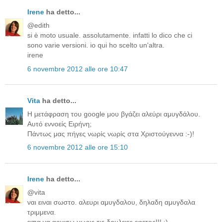
Irene
ha detto...
@edith
si è moto usuale. assolutamente. infatti lo dico che ci
sono varie versioni. io qui ho scelto un'altra.
irene
6 novembre 2012 alle ore 10:47
Vita
ha detto...
Η μετάφραση του google μου βγάζει αλεύρι αμυγδάλου.
Αυτό εννοείς Ειρήνη;
Πάντως μας πήγες νωρίς νωρίς στα Χριστούγεννα :-)!
6 novembre 2012 alle ore 15:10
Irene
ha detto...
@vita
ναι ειναι σωστο. αλευρι αμυγδαλου, δηλαδη αμυγδαλα
τριμμενα.