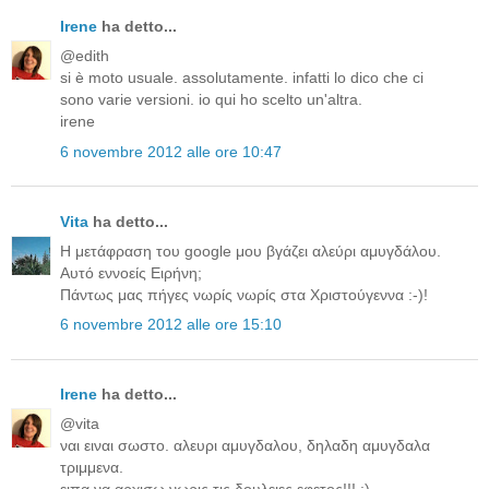
Irene
ha detto...
@edith
si è moto usuale. assolutamente. infatti lo dico che ci
sono varie versioni. io qui ho scelto un'altra.
irene
6 novembre 2012 alle ore 10:47
Vita
ha detto...
Η μετάφραση του google μου βγάζει αλεύρι αμυγδάλου.
Αυτό εννοείς Ειρήνη;
Πάντως μας πήγες νωρίς νωρίς στα Χριστούγεννα :-)!
6 novembre 2012 alle ore 15:10
Irene
ha detto...
@vita
ναι ειναι σωστο. αλευρι αμυγδαλου, δηλαδη αμυγδαλα
τριμμενα.