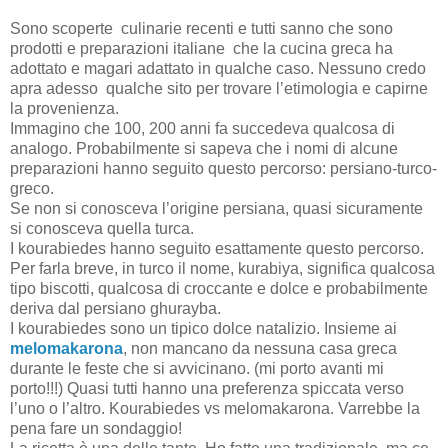
Sono scoperte
culinarie recenti e tutti sanno che sono
prodotti e preparazioni italiane
che la cucina greca ha
adottato e magari adattato in qualche caso. Nessuno credo
apra adesso qualche sito per trovare l’etimologia e capirne
la provenienza.
Immagino che 100, 200 anni fa succedeva qualcosa di
analogo. Probabilmente si sapeva che i nomi di alcune
preparazioni hanno seguito questo percorso: persiano-turco-
greco.
Se non si conosceva l’origine persiana, quasi sicuramente
si conosceva quella turca.
I kourabiedes hanno seguito esattamente questo percorso.
Per farla breve, in turco il nome, kurabiya, significa qualcosa
tipo biscotti, qualcosa di croccante e dolce e probabilmente
deriva dal persiano ghurayba.
I kourabiedes sono un tipico dolce natalizio. Insieme ai
melomakarona
, non mancano da nessuna casa greca
durante le feste che si avvicinano. (mi porto avanti mi
porto!!!) Quasi tutti hanno una preferenza spiccata verso
l’uno o l’altro. Kourabiedes vs melomakarona. Varrebbe la
pena fare un sondaggio!