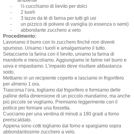
ambiente
-
½ cucchiaino di lievito per dolci
-
2 tuorli
-
3 tazze da tè di farina per tutti gli usi
-
un pizzico di polvere di vaniglia (o essenza o semi)
-
abbondante zucchero a velo
Procedimento:
Lavoriamo il burro con lo zucchero finchè non diventi
spumoso. Uniamo i tuorli e amalgamiamo il tutto.
Setacciamo la farina con il lievito, uniamo la farina di
mandorle e mescoliamo. Aggiungiamo le farine nel burro e
uova e impastiamo. L’impasto deve risultare abbastanza
sodo.
Mettiamo in un recipiente coperto e lasciamo in frigorifero
per almeno 1 ora.
Trascorsa l’ora, togliamo dal frigorifero e formiamo delle
palline della dimensione di un piccolo mandarino, ma anche
più piccole se vogliamo. Premiamo leggermente con il
pollice per formare una fossetta.
Cuociamo per una ventina di minuti a 180 gradi a forno
preriscaldato.
Appena sono cotti togliamo dal forno e spargiamo sopra
abbondantissimo zucchero a velo.