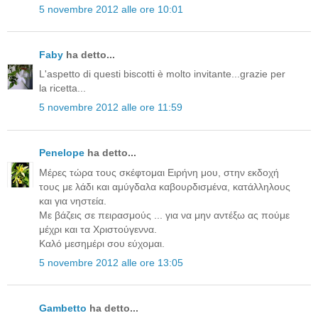
5 novembre 2012 alle ore 10:01
Faby
ha detto...
L'aspetto di questi biscotti è molto invitante...grazie per
la ricetta...
5 novembre 2012 alle ore 11:59
Penelope
ha detto...
Μέρες τώρα τους σκέφτομαι Ειρήνη μου, στην εκδοχή
τους με λάδι και αμύγδαλα καβουρδισμένα, κατάλληλους
και για νηστεία.
Με βάζεις σε πειρασμούς ... για να μην αντέξω ας πούμε
μέχρι και τα Χριστούγεννα.
Καλό μεσημέρι σου εύχομαι.
5 novembre 2012 alle ore 13:05
Gambetto
ha detto...