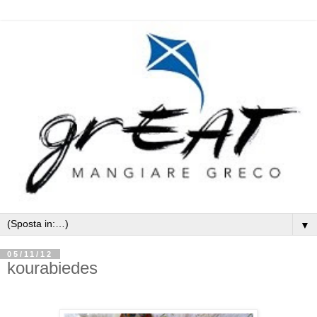
▼
05/11/12
kourabiedes