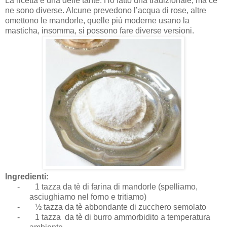
La ricetta è una delle tante. Ho fatto una tradizionale, ma ce
ne sono diverse. Alcune prevedono l’acqua di rose, altre
omettono le mandorle, quelle più moderne usano la
masticha, insomma, si possono fare diverse versioni.
Ingredienti:
-
1 tazza da tè di farina di mandorle (spelliamo,
asciughiamo nel forno e tritiamo)
-
½ tazza da tè abbondante di zucchero semolato
-
1 tazza da tè di burro ammorbidito a temperatura