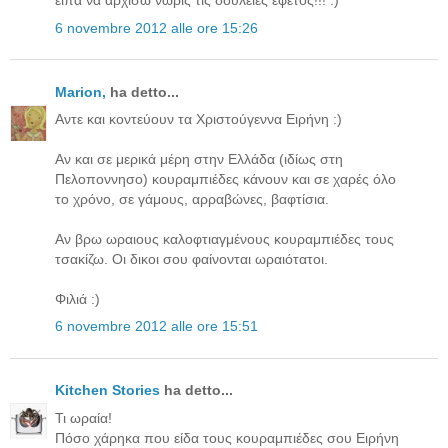
ειπα να αρχισω νωρις τις δουλειες εφετος!!! :)
6 novembre 2012 alle ore 15:26
Μarion,
ha detto...
Aντε και κοντεύουν τα Χριστούγεννα Ειρήνη :)
Αν και σε μερικά μέρη στην Ελλάδα (ιδίως στη
Πελοποννησο) κουραμπιέδες κάνουν και σε χαρές όλο
το χρόνο, σε γάμους, αρραβώνες, βαφτίσια.
Αν βρω ωραιους καλοφτιαγμένους κουραμπιέδες τους
τσακίζω. Οι δικοι σου φαίνονται ωραιότατοι.
Φιλιά :)
6 novembre 2012 alle ore 15:51
Kitchen Stories
ha detto...
Τι ωραία!
Πόσο χάρηκα που είδα τους κουραμπιέδες σου Ειρήνη