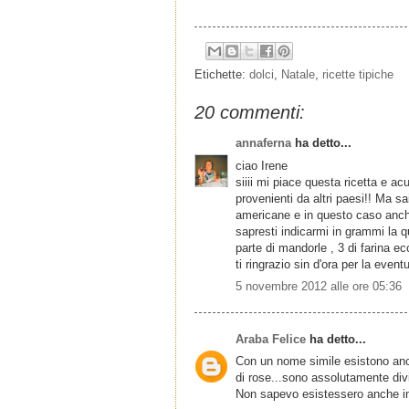
Etichette:
dolci
,
Natale
,
ricette tipiche
20 commenti:
annaferna
ha detto...
ciao Irene
siiii mi piace questa ricetta e ac
provenienti da altri paesi!! Ma s
americane e in questo caso anche
sapresti indicarmi in grammi la q
parte di mandorle , 3 di farina e
ti ringrazio sin d'ora per la eve
5 novembre 2012 alle ore 05:36
Araba Felice
ha detto...
Con un nome simile esistono anc
di rose...sono assolutamente divi
Non sapevo esistessero anche in