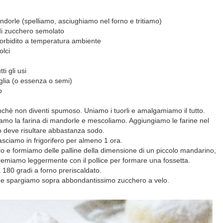
andorle (spelliamo, asciughiamo nel forno e tritiamo)
di zucchero semolato
orbidito a temperatura ambiente
olci
ti gli usi
iglia (o essenza o semi)
o
nchè non diventi spumoso. Uniamo i tuorli e amalgamiamo il tutto.
uniamo la farina di mandorle e mescoliamo. Aggiungiamo le farine nel
o deve risultare abbastanza sodo.
asciamo in frigorifero per almeno 1 ora.
fero e formiamo delle palline della dimensione di un piccolo mandarino,
emiamo leggermente con il pollice per formare una fossetta.
 180 gradi a forno preriscaldato.
o e spargiamo sopra abbondantissimo zucchero a velo.