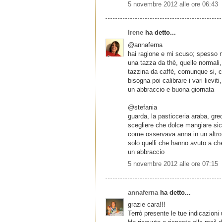
5 novembre 2012 alle ore 06:43
Irene
ha detto...
@annaferna
hai ragione e mi scuso; spesso 
una tazza da thè, quelle normal
tazzina da caffè, comunque si, c
bisogna poi calibrare i vari lieviti
un abbraccio e buona giornata
@stefania
guarda, la pasticceria araba, grec
scegliere che dolce mangiare sic
come osservava anna in un altro p
solo quelli che hanno avuto a che 
un abbraccio
5 novembre 2012 alle ore 07:15
annaferna
ha detto...
grazie cara!!!
Terrò presente le tue indicazioni 