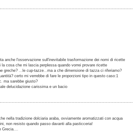
uta anche l'osservazione sull'inevitabile trasformazione dei nomi di ricette
ai la cosa che mi lascia perplessa quando vorrei provare ricette
 greche? ...le cup-tazze...ma a che dimensione di tazza ci riferiamo?
uantità? certo mi verrebbe di fare le proporzioni tipo in questo caso:1
cc. ma sarebbe giusto?
ntuale delucidazione carissima e un bacio
he nella tradizione dolciaria araba, ovviamente aromatizzati con acqua
ni, non resisto quando passo davanti alla pasticceria!
 Grecia....