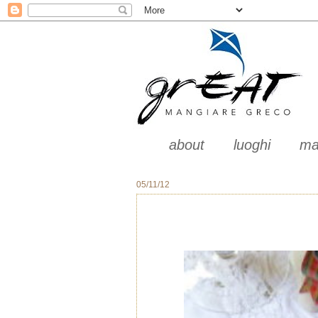
about
luoghi
ma
05/11/12