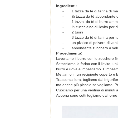
Ingredienti:
-
1 tazza da tè di farina di m
-
½ tazza da tè abbondante 
-
1 tazza da tè di burro amm
-
½ cucchiaino di lievito per d
-
2 tuorli
-
3 tazze da tè di farina per tut
-
un pizzico di polvere di van
-
abbondante zucchero a vel
Procedimento:
Lavoriamo il burro con lo zucchero fi
Setacciamo la farina con il lievito, 
burro e uova e impastiamo. L’impast
Mettiamo in un recipiente coperto e l
Trascorsa l’ora, togliamo dal frigori
ma anche più piccole se vogliamo. Pr
Cuociamo per una ventina di minuti a
Appena sono cotti togliamo dal forn