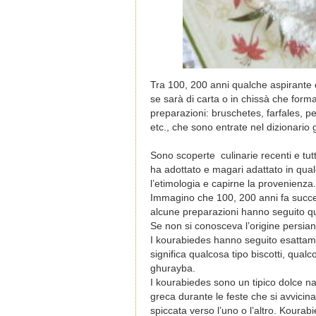
Tra 100, 200 anni qualche aspirante e
se sarà di carta o in chissà che form
preparazioni: bruschetes, farfales, p
etc., che sono entrate nel dizionario
Sono scoperte
culinarie recenti e tu
ha adottato e magari adattato in qu
l’etimologia e capirne la provenienza.
Immagino che 100, 200 anni fa succe
alcune preparazioni hanno seguito q
Se non si conosceva l’origine persia
I kourabiedes hanno seguito esattame
significa qualcosa tipo biscotti, qua
ghurayba.
I kourabiedes sono un tipico dolce nat
greca durante le feste che si avvicin
spiccata verso l’uno o l’altro. Kour