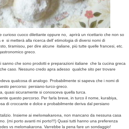
 curioso cuoco dilettante oppure no, aprirà un ricettario che non so
a e
si metterà alla ricerca dell’ etimologia di diversi nomi di
esto, tiramisou, per dire alcune
italiane, più tutte quelle francesi, etc.
 gastronomico greco.
tti sanno che sono prodotti e preparazioni italiane
che la cucina greca
alche caso. Nessuno credo apra adesso qualche sito per trovare
deva qualcosa di analogo. Probabilmente si sapeva che i nomi di
uesto percorso: persiano-turco-greco.
na, quasi sicuramente si conosceva quella turca.
nte questo percorso. Per farla breve, in turco il nome, kurabiya,
lcosa di croccante e dolce e probabilmente deriva dal persiano
alizio. Insieme ai
melomakarona
, non mancano da nessuna casa
ano. (mi porto avanti mi porto!!!) Quasi tutti hanno una preferenza
abiedes vs melomakarona. Varrebbe la pena fare un sondaggio!