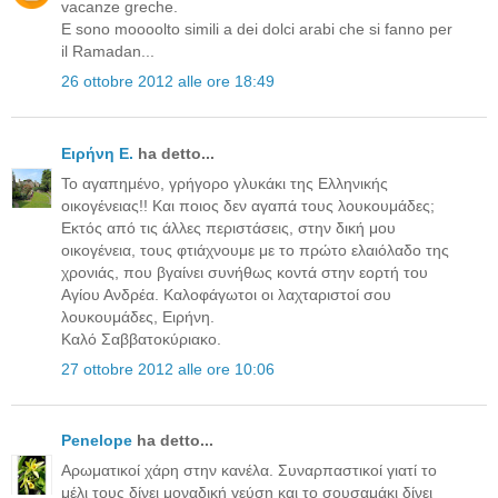
vacanze greche.
E sono moooolto simili a dei dolci arabi che si fanno per
il Ramadan...
26 ottobre 2012 alle ore 18:49
Ειρήνη Ε.
ha detto...
Το αγαπημένο, γρήγορο γλυκάκι της Ελληνικής
οικογένειας!! Και ποιος δεν αγαπά τους λουκουμάδες;
Εκτός από τις άλλες περιστάσεις, στην δική μου
οικογένεια, τους φτιάχνουμε με το πρώτο ελαιόλαδο της
χρονιάς, που βγαίνει συνήθως κοντά στην εορτή του
Αγίου Ανδρέα. Καλοφάγωτοι οι λαχταριστοί σου
λουκουμάδες, Ειρήνη.
Καλό Σαββατοκύριακο.
27 ottobre 2012 alle ore 10:06
Penelope
ha detto...
Αρωματικοί χάρη στην κανέλα. Συναρπαστικοί γιατί το
μέλι τους δίνει μοναδική γεύση και το σουσαμάκι δίνει