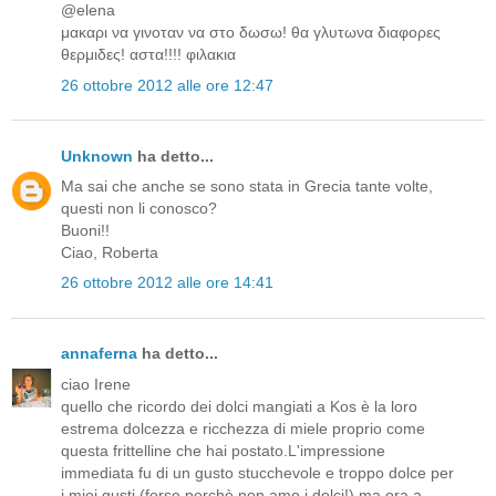
@elena
μακαρι να γινοταν να στο δωσω! θα γλυτωνα διαφορες
θερμιδες! αστα!!!! φιλακια
26 ottobre 2012 alle ore 12:47
Unknown
ha detto...
Ma sai che anche se sono stata in Grecia tante volte,
questi non li conosco?
Buoni!!
Ciao, Roberta
26 ottobre 2012 alle ore 14:41
annaferna
ha detto...
ciao Irene
quello che ricordo dei dolci mangiati a Kos è la loro
estrema dolcezza e ricchezza di miele proprio come
questa frittelline che hai postato.L'impressione
immediata fu di un gusto stucchevole e troppo dolce per
i miei gusti (forse perchè non amo i dolci!) ma ora a