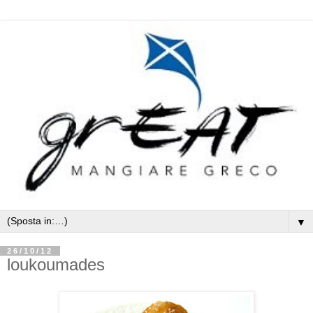
▼
26/10/12
loukoumades