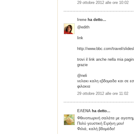
29 ottobre 2012 alle ore 10:02
Irene
ha detto...
@edith
link
http://www.bbc.com/travel/slide
trovi il link anche nella mia pagi
grazie
@neli
νελακι καλη εβδομαδα και σε εσ
φιλακια
29 ottobre 2012 alle ore 11:02
ΕΛΕΝΑ
ha detto...
Φθινοπωρινή σαλάτα με αγαπημ
Πολύ γευστική Ειρήνη μου!
Φιλιά, καλή βδομάδα!