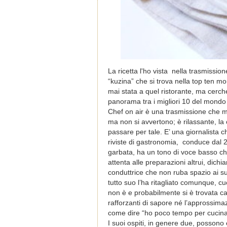
La ricetta l'ho vista nella trasmissio
“kuzina” che si trova nella top ten mon
mai stata a quel ristorante, ma cerc
panorama tra i migliori 10 del mondo c
Chef on air è una trasmissione che mi 
ma non si avvertono; è rilassante, la 
passare per tale. E’ una giornalista c
riviste di gastronomia, conduce dal 
garbata, ha un tono di voce basso c
attenta alle preparazioni altrui, dich
conduttrice che non ruba spazio ai 
tutto suo l’ha ritagliato comunque, c
non è e probabilmente si è trovata c
rafforzanti di sapore né l’approssimaz
come dire “ho poco tempo per cucina
I suoi ospiti, in genere due, possono