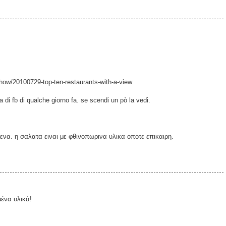
show/20100729-top-ten-restaurants-with-a-view
na di fb di qualche giorno fa. se scendi un pò la vedi.
ενα. η σαλατα ειναι με φθινοπωρινα υλικα οποτε επικαιρη.
ένα υλικά!