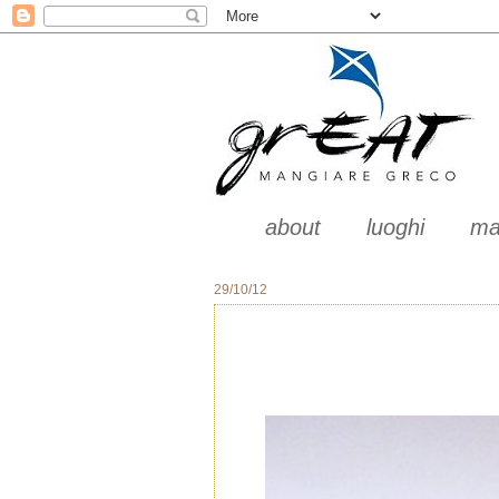
about
luoghi
ma
29/10/12