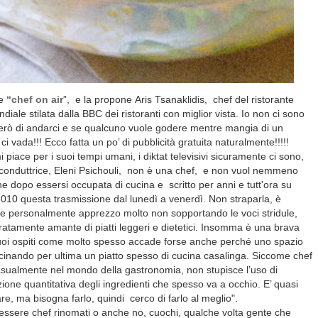
ne
“
chef on air
”,
e la propone
Aris Tsanaklidis, chef del ristorante
diale stilata dalla BBC dei ristoranti con miglior vista. Io non ci sono
herò di andarci e se qualcuno vuole godere mentre mangia di un
i vada!!! Ecco fatta un po’ di pubblicità gratuita naturalmente!!!!!
piace per i suoi tempi umani, i diktat televisivi sicuramente ci sono,
conduttrice, Eleni Psichouli,
non è una chef, e non vuol nemmeno
he dopo essersi occupata di cucina e scritto per anni e tutt'ora su
2010 questa trasmissione dal lunedì a venerdì. Non straparla, è
he personalmente apprezzo molto non sopportando le voci stridule,
iaratamente amante di piatti leggeri e dietetici. Insomma è una brava
suoi ospiti come molto spesso accade forse anche perché uno spazio
ucinando per ultima un piatto spesso di cucina casalinga. Siccome chef
asualmente nel mondo della gastronomia, non stupisce l’uso di
ione quantitativa degli ingredienti che spesso va a occhio. E’ quasi
re, ma bisogna farlo, quindi
cerco di farlo al meglio".
 essere chef rinomati o anche no, cuochi, qualche volta gente che