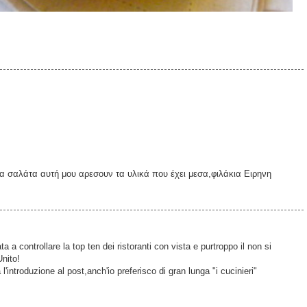
 σαλάτα αυτή μου αρεσουν τα υλικά που έχει μεσα,φιλάκια Ειρηνη
a controllare la top ten dei ristoranti con vista e purtroppo il non si
Unito!
a l'introduzione al post,anch'io preferisco di gran lunga "i cucinieri"