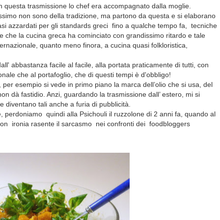
 In questa trasmissione lo chef era accompagnato dalla moglie.
sissimo non sono della tradizione, ma partono da questa e si elaborano
i azzardati per gli standards greci fino a qualche tempo fa, tecniche
e che la cucina greca ha cominciato con grandissimo ritardo e tale
ernazionale, quanto meno finora, a cucina quasi folkloristica,
' abbastanza facile al facile, alla portata praticamente di tutti, con
onale che al portafoglio, che di questi tempi è d'obbligo!
per esempio si vede in primo piano la marca dell’olio che si usa, del
n dà fastidio. Anzi, guardando la trasmissione dall’ estero, mi si
 diventano tali anche a furia di pubblicità.
 perdoniamo quindi alla Psichouli il ruzzolone di 2 anni fa, quando al
con ironia rasente il sarcasmo nei confronti dei foodbloggers