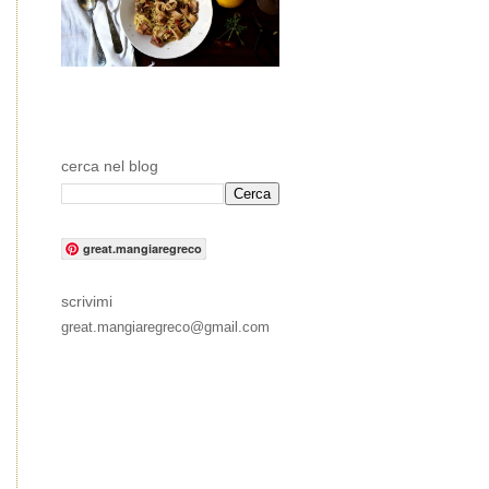
cerca nel blog
great.mangiaregreco
scrivimi
great.mangiaregreco@gmail.com