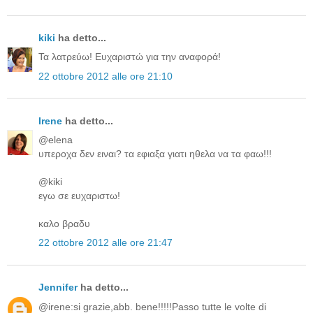
kiki
ha detto...
Τα λατρεύω! Ευχαριστώ για την αναφορά!
22 ottobre 2012 alle ore 21:10
Irene
ha detto...
@elena
υπεροχα δεν ειναι? τα εφιαξα γιατι ηθελα να τα φαω!!!
@kiki
εγω σε ευχαριστω!
καλο βραδυ
22 ottobre 2012 alle ore 21:47
Jennifer
ha detto...
@irene:si grazie,abb. bene!!!!!Passo tutte le volte di