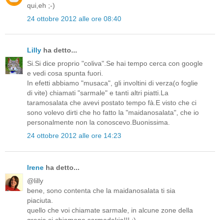
qui,eh ;-)
24 ottobre 2012 alle ore 08:40
Lilly
ha detto...
Si.Si dice proprio "coliva".Se hai tempo cerca con google
e vedi cosa spunta fuori.
In efetti abbiamo "musaca", gli involtini di verza(o foglie
di vite) chiamati "sarmale" e tanti altri piatti.La
taramosalata che avevi postato tempo fà.E visto che ci
sono volevo dirti che ho fatto la "maidanosalata", che io
personalmente non la conoscevo.Buonissima.
24 ottobre 2012 alle ore 14:23
Irene
ha detto...
@lilly
bene, sono contenta che la maidanosalata ti sia
piaciuta.
quello che voi chiamate sarmale, in alcune zone della
grecia si chiamano sarmadakia!!! :)