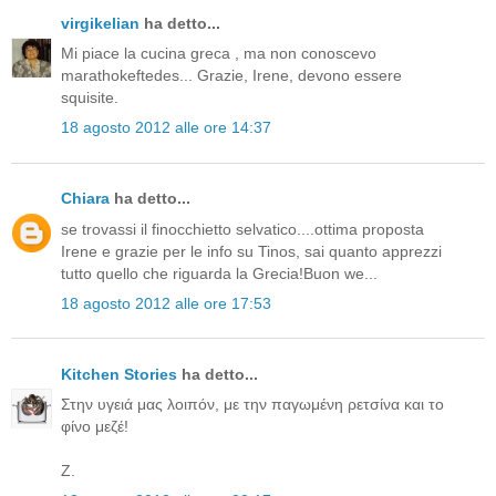
virgikelian
ha detto...
Mi piace la cucina greca , ma non conoscevo
marathokeftedes... Grazie, Irene, devono essere
squisite.
18 agosto 2012 alle ore 14:37
Chiara
ha detto...
se trovassi il finocchietto selvatico....ottima proposta
Irene e grazie per le info su Tinos, sai quanto apprezzi
tutto quello che riguarda la Grecia!Buon we...
18 agosto 2012 alle ore 17:53
Kitchen Stories
ha detto...
Στην υγειά μας λοιπόν, με την παγωμένη ρετσίνα και το
φίνο μεζέ!
Ζ.