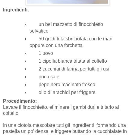
Ingredienti:
un bel mazzetto di finocchietto
selvatico
50 gr. di feta sbriciolata con le mani
oppure con una forchetta
1 uovo
1 cipolla bianca tritata al coltello
2 cucchiai di farina per tutti gli usi
poco sale
pepe nero macinato fresco
olio di arachidi per friggere
Procedimento:
Lavare il finocchietto, eliminare i gambi duri e tritarlo al
coltello.
In una ciotola mescolare tutti gli ingredienti formando una
pastella un po’ densa e friggere buttando a cucchiaiate in