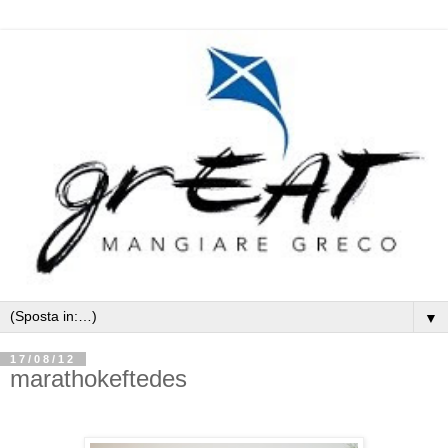
▼
17/08/12
marathokeftedes