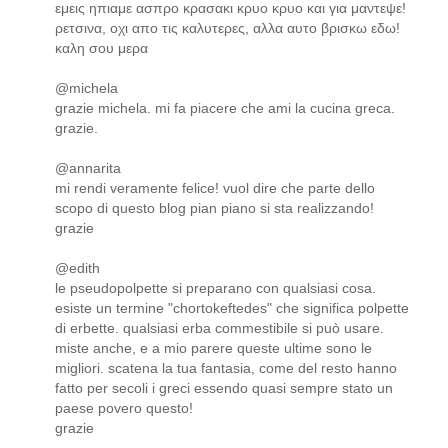
εμεις ηπιαμε ασπρο κρασακι κρυο κρυο και για μαντεψε!
ρετσινα, οχι απο τις καλυτερες, αλλα αυτο βρισκω εδω!
καλη σου μερα
@michela
grazie michela. mi fa piacere che ami la cucina greca.
grazie.
@annarita
mi rendi veramente felice! vuol dire che parte dello
scopo di questo blog pian piano si sta realizzando!
grazie
@edith
le pseudopolpette si preparano con qualsiasi cosa.
esiste un termine "chortokeftedes" che significa polpette
di erbette. qualsiasi erba commestibile si può usare.
miste anche, e a mio parere queste ultime sono le
migliori. scatena la tua fantasia, come del resto hanno
fatto per secoli i greci essendo quasi sempre stato un
paese povero questo!
grazie