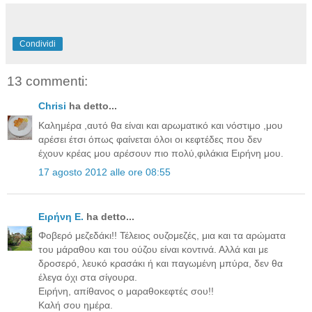
Condividi
13 commenti:
Chrisi
ha detto...
Καλημέρα ,αυτό θα είναι και αρωματικό και νόστιμο ,μου
αρέσει έτσι όπως φαίνεται όλοι οι κεφτέδες που δεν
έχουν κρέας μου αρέσουν πιο πολύ,φιλάκια Ειρήνη μου.
17 agosto 2012 alle ore 08:55
Ειρήνη Ε.
ha detto...
Φοβερό μεζεδάκι!! Τέλειος ουζομεζές, μια και τα αρώματα
του μάραθου και του ούζου είναι κοντινά. Αλλά και με
δροσερό, λευκό κρασάκι ή και παγωμένη μπύρα, δεν θα
έλεγα όχι στα σίγουρα.
Ειρήνη, απίθανος ο μαραθοκεφτές σου!!
Καλή σου ημέρα.