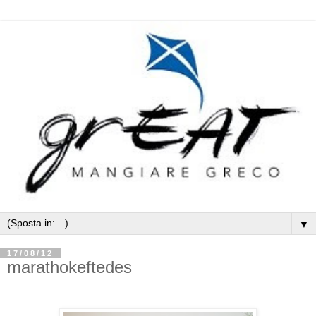
▼
17/08/12
marathokeftedes