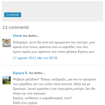
Condividi
13 commenti:
Chrisi
ha detto...
Καλημέρα ,αυτό θα είναι και αρωματικό και νόστιμο ,μου
αρέσει έτσι όπως φαίνεται όλοι οι κεφτέδες που δεν
έχουν κρέας μου αρέσουν πιο πολύ,φιλάκια Ειρήνη μου.
17 agosto 2012 alle ore 08:55
Ειρήνη Ε.
ha detto...
Φοβερό μεζεδάκι!! Τέλειος ουζομεζές, μια και τα αρώματα
του μάραθου και του ούζου είναι κοντινά. Αλλά και με
δροσερό, λευκό κρασάκι ή και παγωμένη μπύρα, δεν θα
έλεγα όχι στα σίγουρα.
Ειρήνη, απίθανος ο μαραθοκεφτές σου!!
Καλή σου ημέρα.