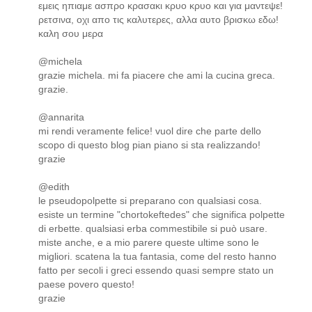
εμεις ηπιαμε ασπρο κρασακι κρυο κρυο και για μαντεψε!
ρετσινα, οχι απο τις καλυτερες, αλλα αυτο βρισκω εδω!
καλη σου μερα
@michela
grazie michela. mi fa piacere che ami la cucina greca.
grazie.
@annarita
mi rendi veramente felice! vuol dire che parte dello
scopo di questo blog pian piano si sta realizzando!
grazie
@edith
le pseudopolpette si preparano con qualsiasi cosa.
esiste un termine "chortokeftedes" che significa polpette
di erbette. qualsiasi erba commestibile si può usare.
miste anche, e a mio parere queste ultime sono le
migliori. scatena la tua fantasia, come del resto hanno
fatto per secoli i greci essendo quasi sempre stato un
paese povero questo!
grazie