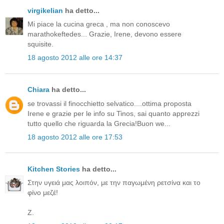
virgikelian
ha detto...
Mi piace la cucina greca , ma non conoscevo
marathokeftedes... Grazie, Irene, devono essere
squisite.
18 agosto 2012 alle ore 14:37
Chiara
ha detto...
se trovassi il finocchietto selvatico....ottima proposta
Irene e grazie per le info su Tinos, sai quanto apprezzi
tutto quello che riguarda la Grecia!Buon we...
18 agosto 2012 alle ore 17:53
Kitchen Stories
ha detto...
Στην υγειά μας λοιπόν, με την παγωμένη ρετσίνα και το
φίνο μεζέ!
Ζ.