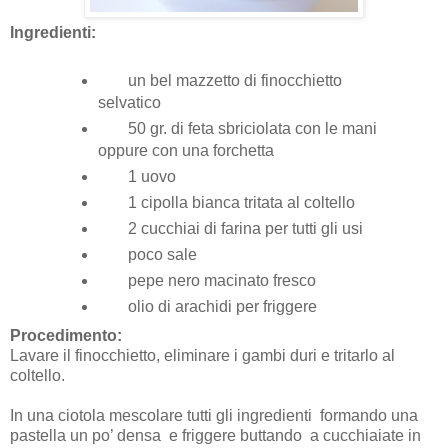
Ingredienti:
un bel mazzetto di finocchietto
selvatico
50 gr. di feta sbriciolata con le mani
oppure con una forchetta
1 uovo
1 cipolla bianca tritata al coltello
2 cucchiai di farina per tutti gli usi
poco sale
pepe nero macinato fresco
olio di arachidi per friggere
Procedimento:
Lavare il finocchietto, eliminare i gambi duri e tritarlo al
coltello.
In una ciotola mescolare tutti gli ingredienti formando una
pastella un po’ densa e friggere buttando a cucchiaiate in