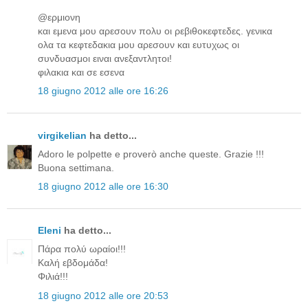
@ερμιονη
και εμενα μου αρεσουν πολυ οι ρεβιθοκεφτεδες. γενικα
ολα τα κεφτεδακια μου αρεσουν και ευτυχως οι
συνδυασμοι ειναι ανεξαντλητοι!
φιλακια και σε εσενα
18 giugno 2012 alle ore 16:26
virgikelian
ha detto...
Adoro le polpette e proverò anche queste. Grazie !!!
Buona settimana.
18 giugno 2012 alle ore 16:30
Eleni
ha detto...
Πάρα πολύ ωραίοι!!!
Καλή εβδομάδα!
Φιλιά!!!
18 giugno 2012 alle ore 20:53