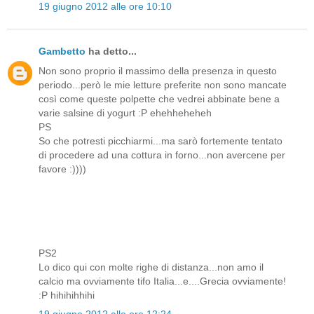
19 giugno 2012 alle ore 10:10
Gambetto
ha detto...
Non sono proprio il massimo della presenza in questo
periodo...però le mie letture preferite non sono mancate
così come queste polpette che vedrei abbinate bene a
varie salsine di yogurt :P ehehheheheh
PS
So che potresti picchiarmi...ma sarò fortemente tentato
di procedere ad una cottura in forno...non avercene per
favore :))))
PS2
Lo dico qui con molte righe di distanza...non amo il
calcio ma ovviamente tifo Italia...e....Grecia ovviamente!
:P hihihihhihi
19 giugno 2012 alle ore 12:24