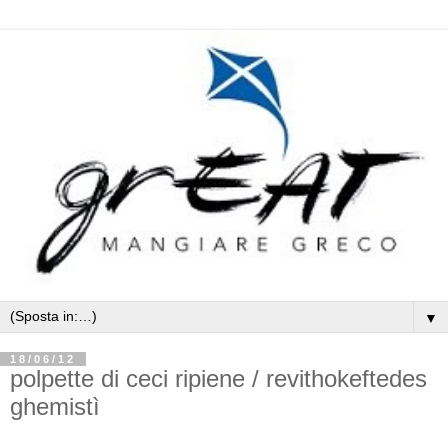
▼
18/06/12
polpette di ceci ripiene / revithokeftedes
ghemistì