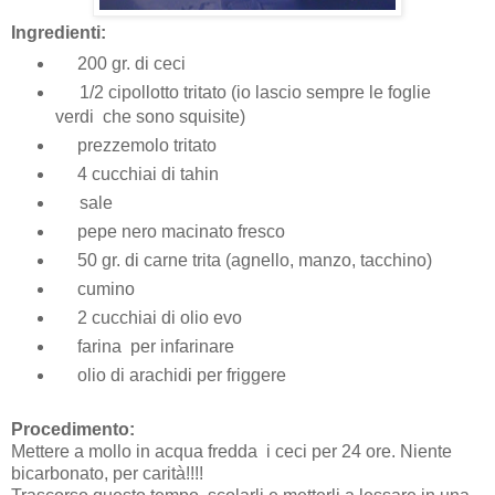
Ingredienti:
200 gr. di ceci
1/2 cipollotto tritato (io lascio sempre le foglie
verdi
che sono squisite)
prezzemolo tritato
4 cucchiai di tahin
sale
pepe nero macinato fresco
50 gr. di carne trita (agnello, manzo, tacchino)
cumino
2 cucchiai di olio evo
farina
per infarinare
olio di arachidi per friggere
Procedimento:
Mettere a mollo in acqua fredda
i ceci per 24 ore. Niente
bicarbonato, per carità!!!!