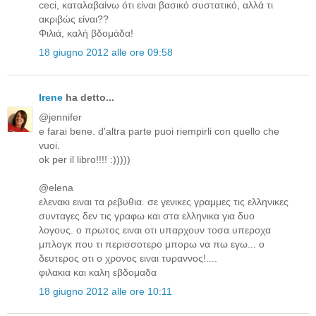
ceci, καταλαβαίνω ότι είναι βασικό συστατικό, αλλά τι
ακριβώς είναι??
Φιλιά, καλή βδομάδα!
18 giugno 2012 alle ore 09:58
Irene
ha detto...
@jennifer
e farai bene. d'altra parte puoi riempirli con quello che
vuoi.
ok per il libro!!!! :)))))
@elena
ελενακι ειναι τα ρεβυθια. σε γενικες γραμμες τις ελληνικες
συνταγες δεν τις γραφω και στα ελληνικα για δυο
λογους. ο πρωτος ειναι οτι υπαρχουν τοσα υπεροχα
μπλογκ που τι περισσοτερο μπορω να πω εγω... ο
δευτερος οτι ο χρονος ειναι τυραννος!....
φιλακια και καλη εβδομαδα
18 giugno 2012 alle ore 10:11