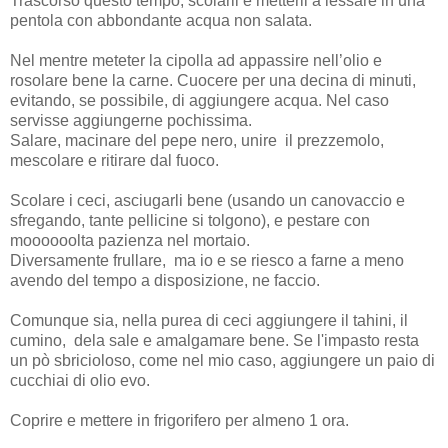
Trascorso questo tempo, scolarli e metterli a lessare in una
pentola con abbondante acqua non salata.
Nel mentre meteter la cipolla ad appassire nell’olio e
rosolare bene la carne. Cuocere per una decina di minuti,
evitando, se possibile, di aggiungere acqua. Nel caso
servisse aggiungerne pochissima.
Salare, macinare del pepe nero, unire il prezzemolo,
mescolare e ritirare dal fuoco.
Scolare i ceci, asciugarli bene (usando un canovaccio e
sfregando, tante pellicine si tolgono), e pestare con
moooooolta pazienza nel mortaio.
Diversamente frullare,
ma io e se riesco a farne a meno
avendo del tempo a disposizione, ne faccio.
Comunque sia, nella purea di ceci aggiungere il tahini, il
cumino, dela sale e amalgamare bene. Se l'impasto resta
un pò sbricioloso, come nel mio caso, aggiungere un paio di
cucchiai di olio evo.
Coprire e mettere in frigorifero per almeno 1 ora.