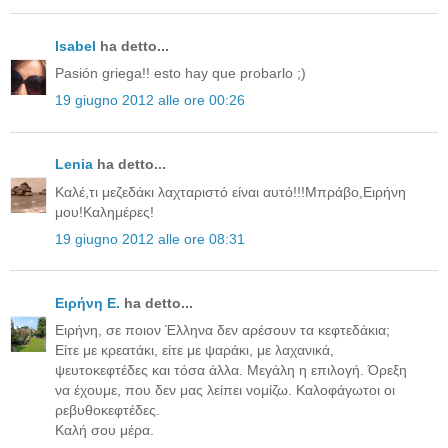
Isabel
ha detto...
Pasión griega!! esto hay que probarlo ;)
19 giugno 2012 alle ore 00:26
Lenia
ha detto...
Καλέ,τι μεζεδάκι λαχταριστό είναι αυτό!!!Μπράβο,Ειρήνη
μου!Καλημέρες!
19 giugno 2012 alle ore 08:31
Ειρήνη Ε.
ha detto...
Ειρήνη, σε ποιον Έλληνα δεν αρέσουν τα κεφτεδάκια;
Είτε με κρεατάκι, είτε με ψαράκι, με λαχανικά,
ψευτοκεφτέδες και τόσα άλλα. Μεγάλη η επιλογή. Όρεξη
να έχουμε, που δεν μας λείπει νομίζω. Καλοφάγωτοι οι
ρεβυθοκεφτέδες.
Καλή σου μέρα.