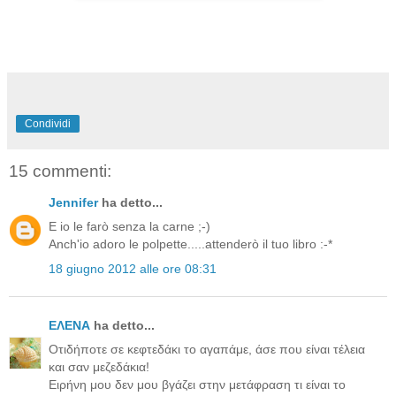
Condividi
15 commenti:
Jennifer
ha detto...
E io le farò senza la carne ;-)
Anch'io adoro le polpette.....attenderò il tuo libro :-*
18 giugno 2012 alle ore 08:31
ΕΛΕΝΑ
ha detto...
Οτιδήποτε σε κεφτεδάκι το αγαπάμε, άσε που είναι τέλεια
και σαν μεζεδάκια!
Ειρήνη μου δεν μου βγάζει στην μετάφραση τι είναι το