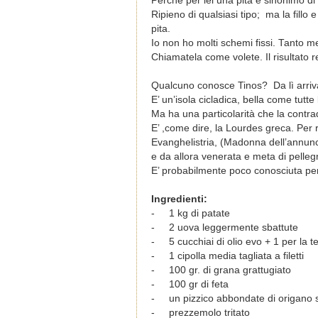
Perché per lei una pita è sinonimo di 
Ripieno di qualsiasi tipo;
ma la fillo
pita.
Io non ho molti schemi fissi. Tanto m
Chiamatela come volete. Il risultato 
Qualcuno conosce Tinos?
Da lì arri
E’ un’isola cicladica, bella come tutte 
Ma ha una particolarità che la contra
E’ ,come dire, la Lourdes greca. Per 
Evanghelistria, (Madonna dell’annuncia
e da allora venerata e meta di pellegr
E’ probabilmente poco conosciuta per
Ingredienti:
-
1 kg di patate
-
2 uova leggermente sbattute
-
5 cucchiai di olio evo + 1 per la te
-
1 cipolla media tagliata a filetti
-
100 gr. di grana grattugiato
-
100 gr di feta
-
un pizzico abbondate di origano
-
prezzemolo tritato