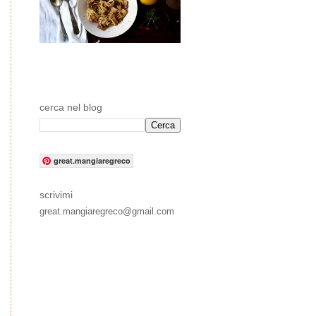
cerca nel blog
great.mangiaregreco
scrivimi
great.mangiaregreco@gmail.com