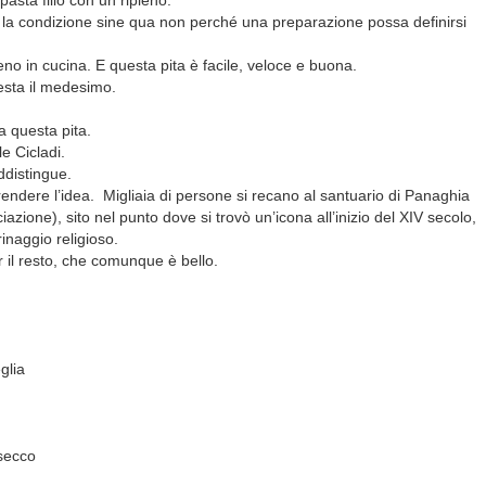
pasta fillo con un ripieno.
 e la condizione sine qua non perché una preparazione possa definirsi
eno in cucina. E questa pita è facile, veloce e buona.
resta il medesimo.
va questa pita.
le Cicladi.
ddistingue.
rendere l’idea.
Migliaia di persone si recano al santuario di Panaghia
zione), sito nel punto dove si trovò un’icona all’inizio del XIV secolo,
inaggio religioso.
 il resto, che comunque è bello.
glia
 secco