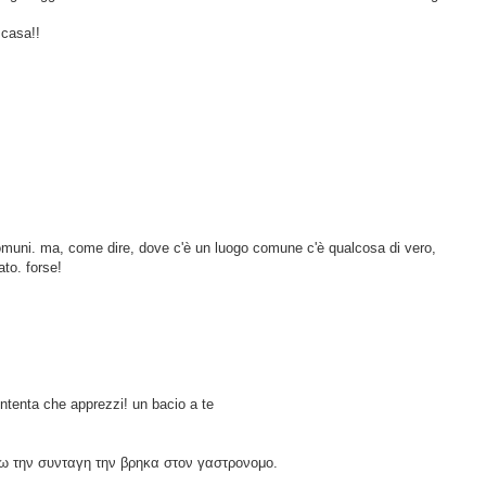
 casa!!
omuni. ma, come dire, dove c'è un luogo comune c'è qualcosa di vero,
to. forse!
ontenta che apprezzi! un bacio a te
γω την συνταγη την βρηκα στον γαστρονομο.