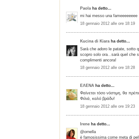
Paola
ha detto...
mi hai messo una fameeeeeeee .
18 gennaio 2012 alle ore 18:19
Kucina di Kiara
ha detto...
Sarà che adoro le patate, sotto q
scopro solo ora...sarà quel che s
complimenti ancora!
18 gennaio 2012 alle ore 18:28
ΕΛΕΝΑ
ha detto...
Φαίνεται τόσο νόστιμη, θα πρέ
Φιλιά, καλό βράδυ!
18 gennaio 2012 alle ore 19:23
Irene
ha detto...
@ornella
è famosissima come meta di pelleg