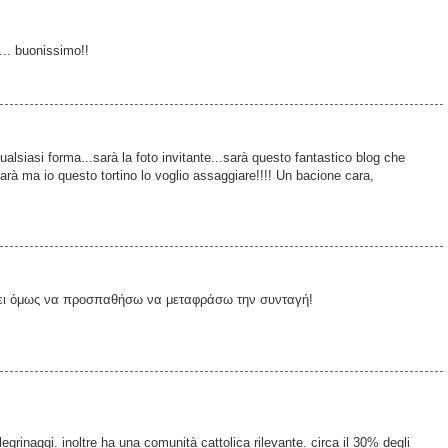
.. buonissimo!!
ualsiasi forma...sarà la foto invitante...sarà questo fantastico blog che
arà ma io questo tortino lo voglio assaggiare!!!! Un bacione cara,
πει όμως να προσπαθήσω να μεταφράσω την συνταγή!
rinaggi. inoltre ha una comunità cattolica rilevante. circa il 30% degli