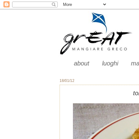
about
luoghi
ma
18/01/12
to