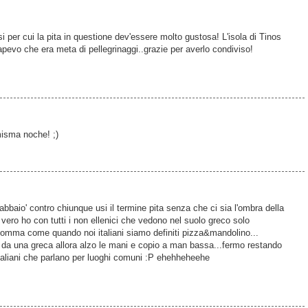
 per cui la pita in questione dev'essere molto gustosa! L'isola di Tinos
sapevo che era meta di pellegrinaggi..grazie per averlo condiviso!
misma noche! ;)
baio' contro chiunque usi il termine pita senza che ci sia l'ombra della
il vero ho con tutti i non ellenici che vedono nel suolo greco solo
somma come quando noi italiani siamo definiti pizza&mandolino...
a da una greca allora alzo le mani e copio a man bassa...fermo restando
italiani che parlano per luoghi comuni :P ehehheheehe