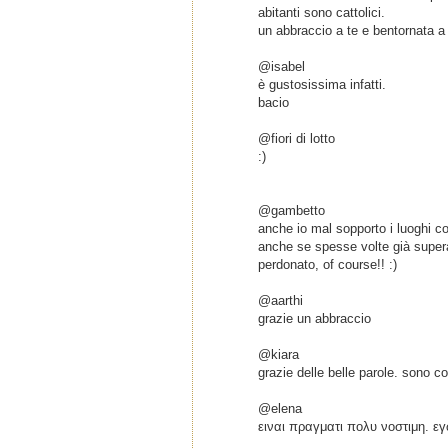
abitanti sono cattolici.
un abbraccio a te e bentornata a
@isabel
è gustosissima infatti.
bacio
@fiori di lotto
:)
@gambetto
anche io mal sopporto i luoghi c
anche se spesse volte già supera
perdonato, of course!! :)
@aarthi
grazie un abbraccio
@kiara
grazie delle belle parole. sono c
@elena
ειναι πραγματι πολυ νοστιμη. ε