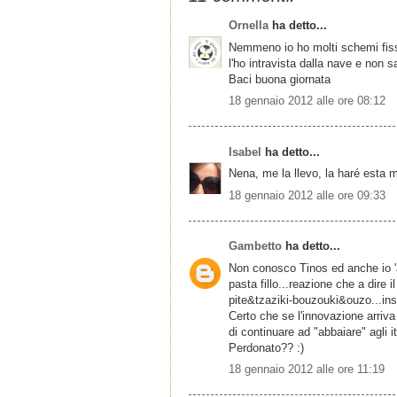
Ornella
ha detto...
Nemmeno io ho molti schemi fissi
l'ho intravista dalla nave e non 
Baci buona giornata
18 gennaio 2012 alle ore 08:12
Isabel
ha detto...
Nena, me la llevo, la haré esta 
18 gennaio 2012 alle ore 09:33
Gambetto
ha detto...
Non conosco Tinos ed anche io 'ab
pasta fillo...reazione che a dire 
pite&tzaziki-bouzouki&ouzo...in
Certo che se l'innovazione arriv
di continuare ad "abbaiare" agli 
Perdonato?? :)
18 gennaio 2012 alle ore 11:19