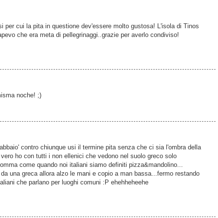
 per cui la pita in questione dev'essere molto gustosa! L'isola di Tinos
sapevo che era meta di pellegrinaggi..grazie per averlo condiviso!
misma noche! ;)
baio' contro chiunque usi il termine pita senza che ci sia l'ombra della
il vero ho con tutti i non ellenici che vedono nel suolo greco solo
somma come quando noi italiani siamo definiti pizza&mandolino...
a da una greca allora alzo le mani e copio a man bassa...fermo restando
italiani che parlano per luoghi comuni :P ehehheheehe