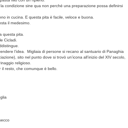
pasta fillo con un ripieno.
 e la condizione sine qua non perché una preparazione possa definirsi
eno in cucina. E questa pita è facile, veloce e buona.
resta il medesimo.
va questa pita.
le Cicladi.
ddistingue.
rendere l’idea.
Migliaia di persone si recano al santuario di Panaghia
zione), sito nel punto dove si trovò un’icona all’inizio del XIV secolo,
inaggio religioso.
 il resto, che comunque è bello.
glia
 secco