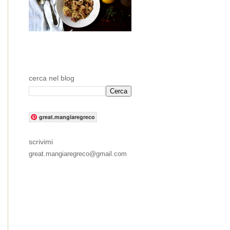
cerca nel blog
great.mangiaregreco
scrivimi
great.mangiaregreco@gmail.com