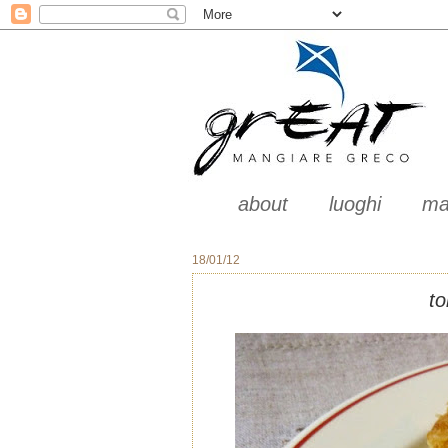
about
luoghi
ma
18/01/12
to