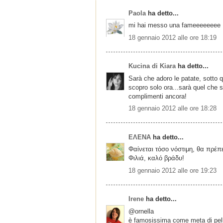
Paola
ha detto...
mi hai messo una fameeeeeeee .
18 gennaio 2012 alle ore 18:19
Kucina di Kiara
ha detto...
Sarà che adoro le patate, sotto q
scopro solo ora...sarà quel che s
complimenti ancora!
18 gennaio 2012 alle ore 18:28
ΕΛΕΝΑ
ha detto...
Φαίνεται τόσο νόστιμη, θα πρέ
Φιλιά, καλό βράδυ!
18 gennaio 2012 alle ore 19:23
Irene
ha detto...
@ornella
è famosissima come meta di pelleg