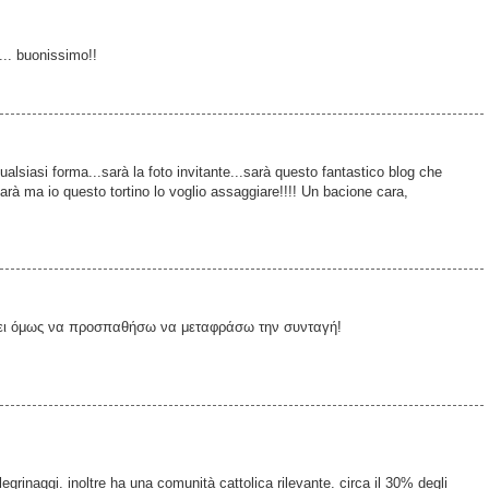
.. buonissimo!!
ualsiasi forma...sarà la foto invitante...sarà questo fantastico blog che
arà ma io questo tortino lo voglio assaggiare!!!! Un bacione cara,
πει όμως να προσπαθήσω να μεταφράσω την συνταγή!
rinaggi. inoltre ha una comunità cattolica rilevante. circa il 30% degli