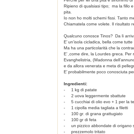
Perché per lei una pita è sinonimo di 
Ripieno di qualsiasi tipo;
ma la fillo
pita.
Io non ho molti schemi fissi. Tanto m
Chiamatela come volete. Il risultato 
Qualcuno conosce Tinos?
Da lì arri
E’ un’isola cicladica, bella come tutte 
Ma ha una particolarità che la contra
E’ ,come dire, la Lourdes greca. Per 
Evanghelistria, (Madonna dell’annuncia
e da allora venerata e meta di pellegr
E’ probabilmente poco conosciuta per
Ingredienti:
-
1 kg di patate
-
2 uova leggermente sbattute
-
5 cucchiai di olio evo + 1 per la te
-
1 cipolla media tagliata a filetti
-
100 gr. di grana grattugiato
-
100 gr di feta
-
un pizzico abbondate di origano
-
prezzemolo tritato