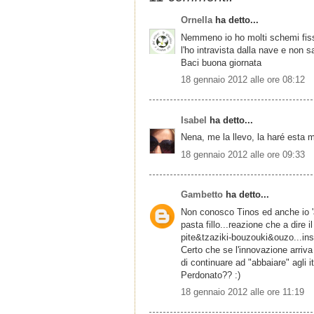
Ornella
ha detto...
Nemmeno io ho molti schemi fissi
l'ho intravista dalla nave e non 
Baci buona giornata
18 gennaio 2012 alle ore 08:12
Isabel
ha detto...
Nena, me la llevo, la haré esta 
18 gennaio 2012 alle ore 09:33
Gambetto
ha detto...
Non conosco Tinos ed anche io 'ab
pasta fillo...reazione che a dire 
pite&tzaziki-bouzouki&ouzo...in
Certo che se l'innovazione arriv
di continuare ad "abbaiare" agli 
Perdonato?? :)
18 gennaio 2012 alle ore 11:19