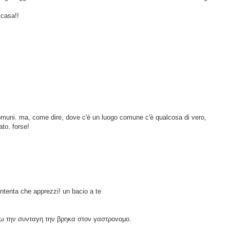
 casa!!
omuni. ma, come dire, dove c'è un luogo comune c'è qualcosa di vero,
to. forse!
ontenta che apprezzi! un bacio a te
γω την συνταγη την βρηκα στον γαστρονομο.