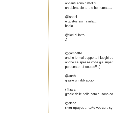
abitanti sono cattolici.
un abbraccio a te e bentornata a
@isabel
è gustosissima infatti.
bacio
@fiori di lotto
:)
@gambetto
anche io mal sopporto i luoghi c
anche se spesse volte già supera
perdonato, of course!! :)
@aarthi
grazie un abbraccio
@kiara
grazie delle belle parole. sono c
@elena
ειναι πραγματι πολυ νοστιμη. ε