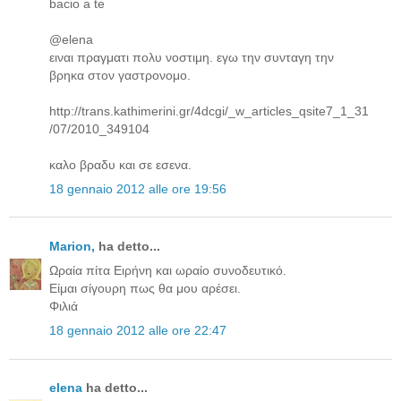
bacio a te
@elena
ειναι πραγματι πολυ νοστιμη. εγω την συνταγη την
βρηκα στον γαστρονομο.
http://trans.kathimerini.gr/4dcgi/_w_articles_qsite7_1_31
/07/2010_349104
καλο βραδυ και σε εσενα.
18 gennaio 2012 alle ore 19:56
Μarion,
ha detto...
Ωραία πίτα Ειρήνη και ωραίο συνοδευτικό.
Είμαι σίγουρη πως θα μου αρέσει.
Φιλιά
18 gennaio 2012 alle ore 22:47
elena
ha detto...