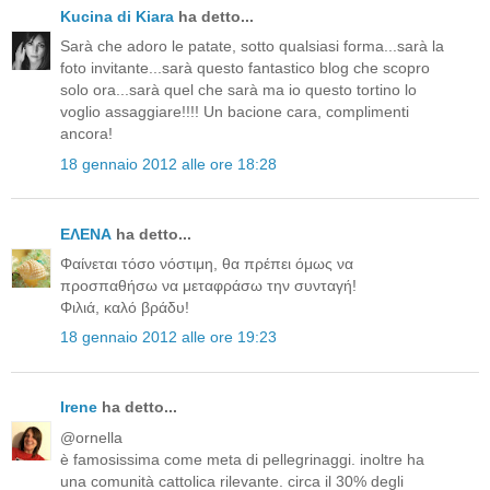
Kucina di Kiara
ha detto...
Sarà che adoro le patate, sotto qualsiasi forma...sarà la
foto invitante...sarà questo fantastico blog che scopro
solo ora...sarà quel che sarà ma io questo tortino lo
voglio assaggiare!!!! Un bacione cara, complimenti
ancora!
18 gennaio 2012 alle ore 18:28
ΕΛΕΝΑ
ha detto...
Φαίνεται τόσο νόστιμη, θα πρέπει όμως να
προσπαθήσω να μεταφράσω την συνταγή!
Φιλιά, καλό βράδυ!
18 gennaio 2012 alle ore 19:23
Irene
ha detto...
@ornella
è famosissima come meta di pellegrinaggi. inoltre ha
una comunità cattolica rilevante. circa il 30% degli