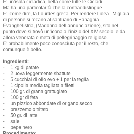
E’ un’isola cicladica, bella come tutte le Cicladi.
Ma ha una particolarità che la contraddistingue.
E’ ,come dire, la Lourdes greca. Per rendere l’idea.
Migliaia
di persone si recano al santuario di Panaghia
Evanghelistria, (Madonna dell’annunciazione), sito nel
punto dove si trovò un’icona all’inizio del XIV secolo, e da
allora venerata e meta di pellegrinaggio religioso.
E’ probabilmente poco conosciuta per il resto, che
comunque è bello.
Ingredienti:
-
1 kg di patate
-
2 uova leggermente sbattute
-
5 cucchiai di olio evo + 1 per la teglia
-
1 cipolla media tagliata a filetti
-
100 gr. di grana grattugiato
-
100 gr di feta
-
un pizzico abbondate di origano secco
-
prezzemolo tritato
-
50 gr. di latte
-
sale
-
pepe nero
Procedimento: