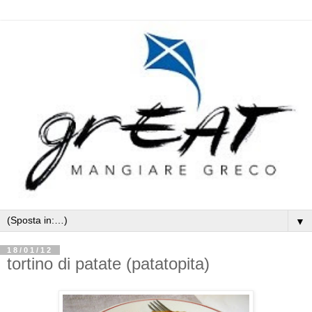
▼
18/01/12
tortino di patate (patatopita)