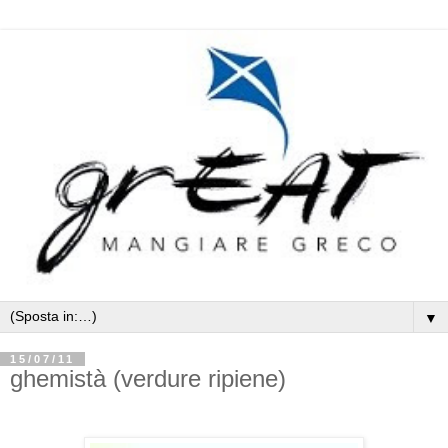
▼
15/07/11
ghemistà (verdure ripiene)