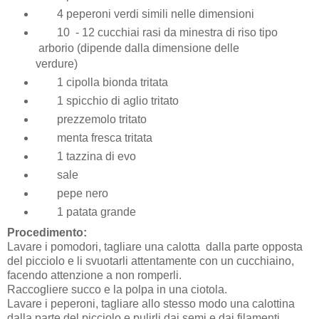
4 peperoni verdi simili nelle dimensioni
10 - 12 cucchiai rasi da minestra di riso tipo
arborio (dipende dalla dimensione delle
verdure)
1 cipolla bionda tritata
1 spicchio di aglio tritato
prezzemolo tritato
menta fresca tritata
1 tazzina di evo
sale
pepe nero
1 patata grande
Procedimento:
Lavare i pomodori, tagliare una calotta dalla parte opposta
del picciolo e li svuotarli attentamente con un cucchiaino,
facendo attenzione a non romperli.
Raccogliere succo e la polpa in una ciotola.
Lavare i peperoni, tagliare allo stesso modo una calottina
dalla parte del picciolo e pulirli dai semi e dai filamenti.