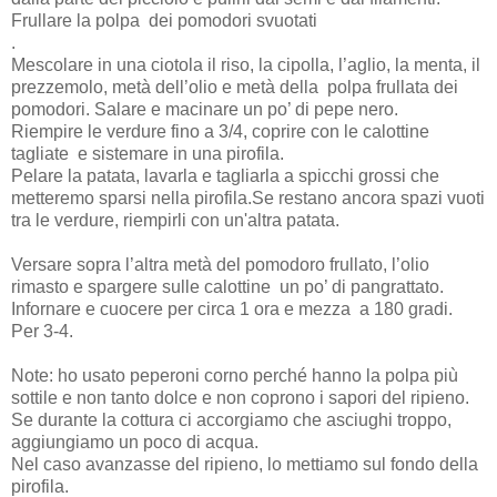
Frullare la polpa dei pomodori svuotati
.
Mescolare in una ciotola il riso, la cipolla, l’aglio, la menta, il
prezzemolo, metà dell’olio e metà della polpa frullata dei
pomodori. Salare e macinare un po’ di pepe nero.
Riempire le verdure fino a 3/4, coprire con le calottine
tagliate e sistemare in una pirofila.
Pelare la patata, lavarla e tagliarla a spicchi grossi che
metteremo sparsi nella pirofila.Se restano ancora spazi vuoti
tra le verdure, riempirli con un'altra patata.
Versare sopra l’altra metà del pomodoro frullato, l’olio
rimasto e spargere sulle calottine un po’ di pangrattato.
Infornare e cuocere per circa 1
ora e mezza a 180 gradi.
Per 3-4.
Note: ho usato peperoni corno perché hanno la polpa più
sottile e non tanto dolce e non coprono i sapori del ripieno.
Se durante la cottura ci accorgiamo che asciughi troppo,
aggiungiamo un poco di acqua.
Nel caso avanzasse del ripieno, lo mettiamo sul fondo della
pirofila.