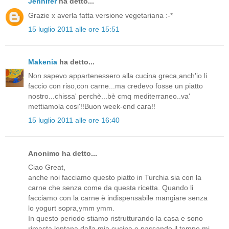
Jennifer
ha detto...
Grazie x averla fatta versione vegetariana :-*
15 luglio 2011 alle ore 15:51
Makenia
ha detto...
Non sapevo appartenessero alla cucina greca,anch'io li
faccio con riso,con carne...ma credevo fosse un piatto
nostro...chissa' perchè...bè cmq mediterraneo..va'
mettiamola cosi'!!Buon week-end cara!!
15 luglio 2011 alle ore 16:40
Anonimo ha detto...
Ciao Great,
anche noi facciamo questo piatto in Turchia sia con la
carne che senza come da questa ricetta. Quando li
facciamo con la carne è indispensabile mangiare senza
lo yogurt sopra,ymm ymm.
In questo periodo stiamo ristrutturando la casa e sono
rimasta lontana dalla mia cucina e passando il tempo mi