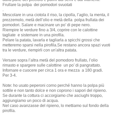
Frullare la polpa dei pomodori svuotati
.
Mescolare in una ciotola il riso, la cipolla, l’aglio, la menta, il
prezzemolo, metà dell’olio e metà della polpa frullata dei
pomodori. Salare e macinare un po’ di pepe nero.
Riempire le verdure fino a 3/4, coprire con le calottine
tagliate e sistemare in una pirofila.
Pelare la patata, lavarla e tagliarla a spicchi grossi che
metteremo sparsi nella pirofila.Se restano ancora spazi vuoti
tra le verdure, riempirli con un'altra patata.
Versare sopra l’altra metà del pomodoro frullato, l’olio
rimasto e spargere sulle calottine un po’ di pangrattato.
Infornare e cuocere per circa 1
ora e mezza a 180 gradi.
Per 3-4.
Note: ho usato peperoni corno perché hanno la polpa più
sottile e non tanto dolce e non coprono i sapori del ripieno.
Se durante la cottura ci accorgiamo che asciughi troppo,
aggiungiamo un poco di acqua.
Nel caso avanzasse del ripieno, lo mettiamo sul fondo della
pirofila.