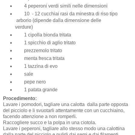
4 peperoni verdi simili nelle dimensioni
10 - 12 cucchiai rasi da minestra di riso tipo
arborio (dipende dalla dimensione delle
verdure)
1 cipolla bionda tritata
1 spicchio di aglio tritato
prezzemolo tritato
menta fresca tritata
1 tazzina di evo
sale
pepe nero
1 patata grande
Procedimento:
Lavare i pomodori, tagliare una calotta dalla parte opposta
del picciolo e li svuotarli attentamente con un cucchiaino,
facendo attenzione a non romperli.
Raccogliere succo e la polpa in una ciotola.
Lavare i peperoni, tagliare allo stesso modo una calottina
dalla parte del picciolo e pulirli dai semi e dai filamenti.