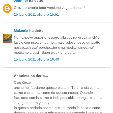
Jennifer
ha detto...
Grazie x averla fatta versione vegetariana :-*
15 luglio 2011 alle ore 15:51
Makenia
ha detto...
Non sapevo appartenessero alla cucina greca,anch'io li
faccio con riso,con carne...ma credevo fosse un piatto
nostro...chissa' perchè...bè cmq mediterraneo..va'
mettiamola cosi'!!Buon week-end cara!!
15 luglio 2011 alle ore 16:40
Anonimo ha detto...
Ciao Great,
anche noi facciamo questo piatto in Turchia sia con la
carne che senza come da questa ricetta. Quando li
facciamo con la carne è indispensabile mangiare senza
lo yogurt sopra,ymm ymm.
In questo periodo stiamo ristrutturando la casa e sono
rimasta lontana dalla mia cucina e passando il tempo mi