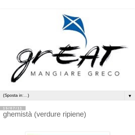
▼
15/07/11
ghemistà (verdure ripiene)