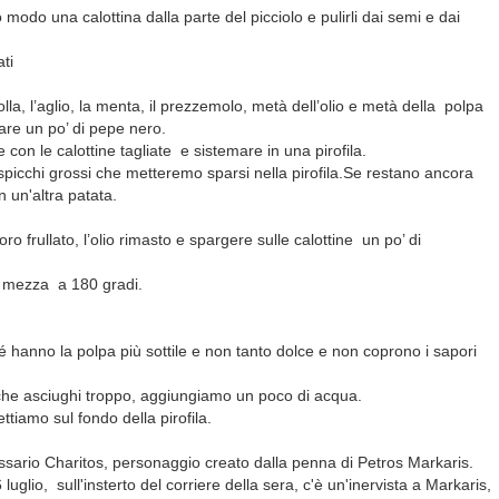
 modo una calottina dalla parte del picciolo e pulirli dai semi e dai
ti
polla, l’aglio, la menta, il prezzemolo, metà dell’olio e metà della polpa
are un po’ di pepe nero.
 con le calottine tagliate e sistemare in una pirofila.
a spicchi grossi che metteremo sparsi nella pirofila.Se restano ancora
n un'altra patata.
o frullato, l’olio rimasto e spargere sulle calottine un po’ di
 mezza a 180 gradi.
 hanno la polpa più sottile e non tanto dolce e non coprono i sapori
che asciughi troppo, aggiungiamo un poco di acqua.
tiamo sul fondo della pirofila.
issario Charitos, personaggio creato dalla penna di Petros Markaris.
uglio, sull'insterto del corriere della sera, c'è un'inervista a Markaris,