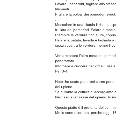
Lavare i peperoni, tagliare allo stesso
filamenti.
Frullare la polpa dei pomodori svuota
.
Mescolare in una ciotola il riso, la ci
frullata dei pomodori. Salare e macin
Riempire le verdure fino a 3/4, coprire
Pelare la patata, lavarla e tagliarla 
spazi vuoti tra le verdure, riempirli co
Versare sopra l’altra metà del pomodor
pangrattato.
Infornare e cuocere per circa 1
ora e
Per 3-4.
Note: ho usato peperoni corno perché
del ripieno.
Se durante la cottura ci accorgiamo 
Nel caso avanzasse del ripieno, lo met
Questo piatto è il preferito del comm
Me lo sono ricordata, perchè oggi, 16 l