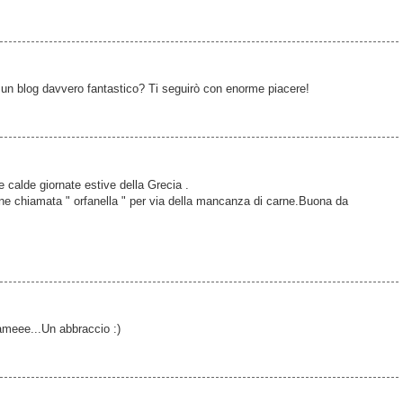
un blog davvero fantastico? Ti seguirò con enorme piacere!
e calde giornate estive della Grecia .
ene chiamata " orfanella " per via della mancanza di carne.Buona da
fameee...Un abbraccio :)