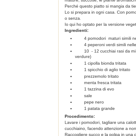
mature, succose, le piante aromatiche
Perché questo piatto si mangia da ti
Lo si prepara in ogni casa. Con pomo
o senza.
Io qui ho optato per la versione vege
Ingredienti:
4 pomodori maturi simili n
4 peperoni verdi simili nell
10 - 12 cucchiai rasi da mi
verdure)
1 cipolla bionda tritata
1 spicchio di aglio tritato
prezzemolo tritato
menta fresca tritata
1 tazzina di evo
sale
pepe nero
1 patata grande
Procedimento:
Lavare i pomodori, tagliare una calot
cucchiaino, facendo attenzione a non
Raccogliere succo e la polpa in una c