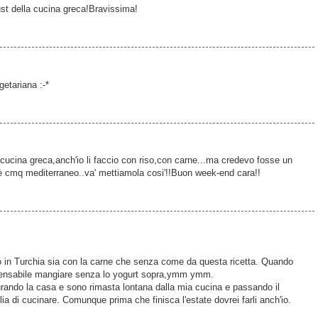
st della cucina greca!Bravissima!
getariana :-*
ucina greca,anch'io li faccio con riso,con carne...ma credevo fosse un
.bè cmq mediterraneo..va' mettiamola cosi'!!Buon week-end cara!!
o in Turchia sia con la carne che senza come da questa ricetta. Quando
spensabile mangiare senza lo yogurt sopra,ymm ymm.
turando la casa e sono rimasta lontana dalla mia cucina e passando il
a di cucinare. Comunque prima che finisca l'estate dovrei farli anch'io.