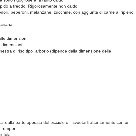
 sono rigogliose e fa tanto caldo.
epido a freddo. Rigorosamente non caldo.
dori, peperoni, melanzane, zucchine, con aggiunta di carne al ripieno
tariana.
elle dimensioni
e dimensioni
nestra di riso tipo arborio (dipende dalla dimensione delle
ta dalla parte opposta del picciolo e li svuotarli attentamente con un
 romperli.
iotola.