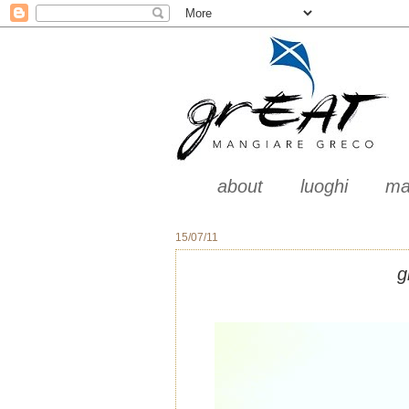
about
luoghi
ma
15/07/11
g