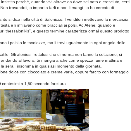
istito perché, quando vivi altrove da dove sei nato e cresciuto, certi
. Non trovandoli, o impari a farli o non li mangi. Io ho cercato di
nto si dica nella città di Salonicco. I venditori mettevano la mercanzia
esta e li infilavano come bracciali ai polsi. Ad Atene, quando è
ri thessalonikis”, e questo termine caratterizza ormai questo prodotto
no i polsi o le tavolozze, ma li trovi ugualmente in ogni angolo delle
ile. Gli ateniesi frettolosi che di norma non fanno la colazione, si
 andando al lavoro. Si mangia anche come spezza fame mattina e
a la sera, insomma in qualsiasi momento della giornata.
sione dolce con cioccolato e creme varie, oppure farcito con formaggio
0 centesimi a 1,50 secondo farcitura.