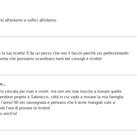
 all'esterno e soffici all'interno.
e la tua ricetta! E'da un pezzo che non li faccio perché sto perfezionando
ntenta che possiamo scambiarci tanti bei consigli e ricette!
o...
l’ho cercata per mari e monti, ma non ero mai riuscita a trovare quella
vendono proprio a Salonicco, città in cui vado a trovare la mia famiglia
 l’anno! Mi ero rassegnata e pensavo che li avrei mangiati solo a
 l’ora di provare la ricetta!
o anch’io!