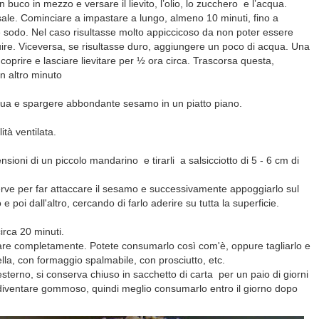
 buco in mezzo e versare il lievito, l’olio, lo zucchero e l’acqua.
sale. Cominciare a impastare a lungo, almeno 10 minuti, fino a
e sodo. Nel caso risultasse molto appiccicoso da non poter essere
uire. Viceversa, se risultasse duro, aggiungere un poco di acqua. Una
, coprire e lasciare lievitare per ½ ora circa. Trascorsa questa,
n altro minuto
cqua e spargere abbondante sesamo in un piatto piano.
tà ventilata.
nsioni di un piccolo mandarino e tirarli a salsicciotto di 5 - 6 cm di
rve per far attaccare il sesamo e successivamente appoggiarlo sul
e poi dall'altro, cercando di farlo aderire su tutta la superficie.
irca 20 minuti.
ddare completamente. Potete consumarlo così com'è, oppure tagliarlo e
ella, con formaggio spalmabile, con prosciutto, etc.
esterno, si conserva chiuso in sacchetto di carta per un paio di giorni
 diventare gommoso, quindi meglio consumarlo entro il giorno dopo