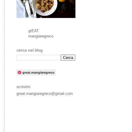
grEAT
mangiaregreco
cerca nel blog
great.mangiaregreco
scrivimi
great.mangiaregreco@gmail.com