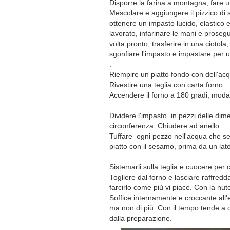
Disporre la farina a montagna, fare un
Mescolare e aggiungere il pizzico di 
ottenere un impasto lucido, elastico 
lavorato, infarinare le mani e proseg
volta pronto, t
rasferire in una ciotola
sgonfiare l'impasto e impastare per u
.
Riempire un piatto fondo con dell'a
Rivestire una teglia con carta forno.
Accendere il forno a 180 gradi, modali
Dividere l'impasto in pezzi delle dime
circonferenza. Chiudere ad anello.
Tuffare ogni pezzo nell'acqua che se
piatto con il sesamo, prima da un lato 
Sistemarli sulla teglia e cuocere per c
Togliere dal forno e lasciare raffre
farcirlo come più vi piace. Con la nut
Soffice internamente e croccante all'
ma non di più. Con il tempo tende a
dalla preparazione.