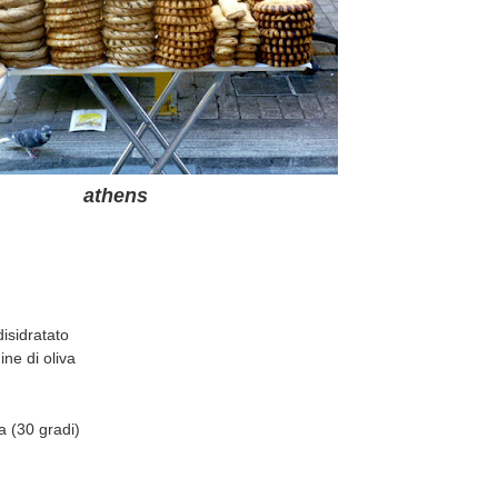
athens
disidratato
ine di oliva
a (30 gradi)