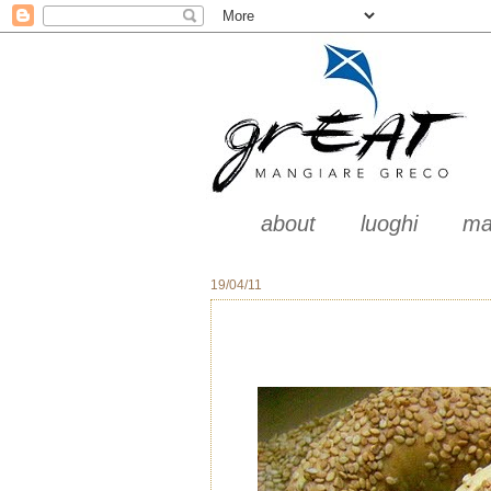
about
luoghi
ma
19/04/11