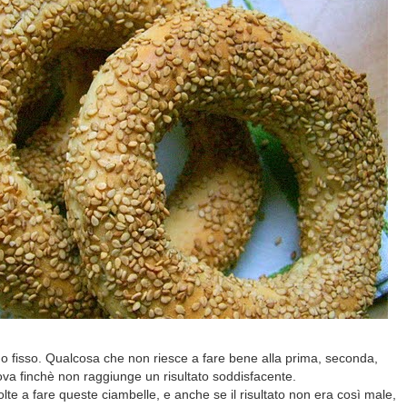
 fisso. Qualcosa che non riesce a fare bene alla prima, seconda,
prova finchè non raggiunge un risultato soddisfacente.
lte a fare queste ciambelle, e anche se il risultato non era così male,