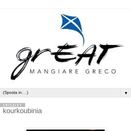
▼
18/12/17
kourkoubinia