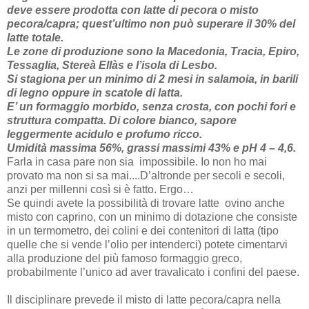
deve essere prodotta con latte di pecora o misto
pecora/capra; quest’ultimo non può superare il 30% del
latte totale.
Le zone di produzione sono la Macedonia, Tracia, Epiro,
Tessaglia, Stereà Ellàs e l’isola di Lesbo.
Si stagiona per un minimo di 2 mesi in salamoia, in barili
di legno oppure in scatole di latta.
E’ un formaggio morbido, senza crosta, con pochi fori e
struttura compatta. Di colore bianco, sapore
leggermente acidulo e profumo ricco.
Umidità massima 56%, grassi massimi 43% e pH 4 – 4,6.
Farla in casa pare non sia impossibile. Io non ho mai
provato ma non si sa mai....D’altronde per secoli e secoli,
anzi per millenni così si è fatto. Ergo…
Se quindi avete la possibilità di trovare latte ovino anche
misto con caprino, con un minimo di dotazione che consiste
in un termometro, dei colini e dei contenitori di latta (tipo
quelle che si vende l’olio per intenderci) potete cimentarvi
alla produzione del più famoso formaggio greco,
probabilmente l’unico ad aver travalicato i confini del paese.
Il disciplinare prevede il misto di latte pecora/capra nella