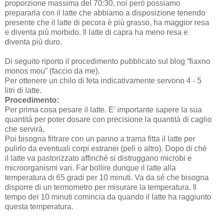
proporzione massima del 70:30, noi però possiamo
prepararla con il latte che abbiamo a disposizione tenendo
presente che il latte di pecora è più grasso, ha maggior resa
e diventa più morbido. Il latte di capra ha meno resa e
diventa più duro.
Di seguito riporto il procedimento pubblicato sul blog “fiaxno
monos mou” (faccio da me).
Per ottenere un chilo di feta indicativamente servono 4 - 5
litri di latte.
Procedimento:
Per prima cosa pesare il latte. E’ importante sapere la sua
quantità per poter dosare con precisione la quantità di caglio
che servirà
.
Poi bisogna filtrare con un panno a trama fitta il latte per
pulirlo da eventuali corpi estranei (peli o altro). Dopo di chè
il latte va pastorizzato affinché si distruggano microbi e
microorganismi vari. Far bollire dunque il latte alla
temperatura di 65 gradi per 10 minuti. Va da sé che bisogna
disporre di un termometro per misurare la temperatura. Il
tempo dei 10 minuti comincia da quando il latte ha raggiunto
questa temperatura.