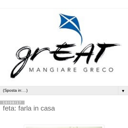
▼
10/08/17
feta: farla in casa