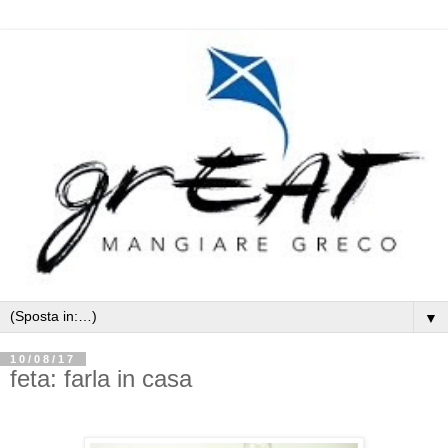
▼
10/08/17
feta: farla in casa