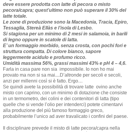
deve essere prodotta con latte di pecora o misto
pecora/capra; quest’ultimo non può superare il 30% del
latte totale.
Le zone di produzione sono la Macedonia, Tracia, Epiro,
Tessaglia, Stereà Ellàs e l’isola di Lesbo.
Si stagiona per un minimo di 2 mesi in salamoia, in barili
di legno oppure in scatole di latta.
E’ un formaggio morbido, senza crosta, con pochi fori e
struttura compatta. Di colore bianco, sapore
leggermente acidulo e profumo ricco.
Umidità massima 56%, grassi massimi 43% e pH 4 – 4,6.
Farla in casa pare non sia impossibile. Io non ho mai
provato ma non si sa mai....D’altronde per secoli e secoli,
anzi per millenni così si è fatto. Ergo…
Se quindi avete la possibilità di trovare latte ovino anche
misto con caprino, con un minimo di dotazione che consiste
in un termometro, dei colini e dei contenitori di latta (tipo
quelle che si vende l’olio per intenderci) potete cimentarvi
alla produzione del più famoso formaggio greco,
probabilmente l’unico ad aver travalicato i confini del paese.
Il disciplinare prevede il misto di latte pecora/capra nella