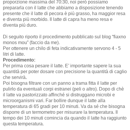
proporzione massima del 70:30, noi però possiamo
prepararla con il latte che abbiamo a disposizione tenendo
presente che il latte di pecora è più grasso, ha maggior resa
e diventa più morbido. Il latte di capra ha meno resa e
diventa più duro.
Di seguito riporto il procedimento pubblicato sul blog “fiaxno
monos mou” (faccio da me).
Per ottenere un chilo di feta indicativamente servono 4 - 5
litri di latte.
Procedimento:
Per prima cosa pesare il latte. E’ importante sapere la sua
quantità per poter dosare con precisione la quantità di caglio
che servirà
.
Poi bisogna filtrare con un panno a trama fitta il latte per
pulirlo da eventuali corpi estranei (peli o altro). Dopo di chè
il latte va pastorizzato affinché si distruggano microbi e
microorganismi vari. Far bollire dunque il latte alla
temperatura di 65 gradi per 10 minuti. Va da sé che bisogna
disporre di un termometro per misurare la temperatura. Il
tempo dei 10 minuti comincia da quando il latte ha raggiunto
questa temperatura.