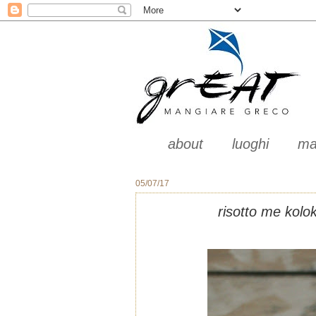
about
luoghi
ma
05/07/17
risotto me kolok