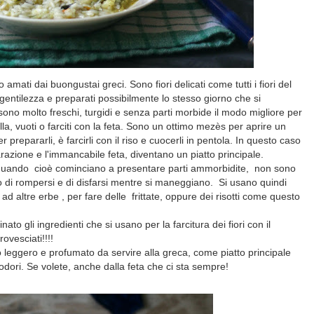
 amati dai buongustai greci. Sono fiori delicati come tutti i fiori del
 gentilezza e preparati possibilmente lo stesso giorno che si
no molto freschi, turgidi e senza parti morbide il modo migliore per
tella, vuoti o farciti con la feta. Sono un ottimo mezès per aprire un
prepararli, è farcirli con il riso e cuocerli in pentola. In questo caso
azione e l'immancabile feta, diventano un piatto principale.
, quando cioè cominciano a presentare parti ammorbidite, non sono
ano di rompersi e di disfarsi mentre si maneggiano. Si usano quindi
 ad altre erbe , per fare delle frittate, oppure dei risotti come questo
inato gli ingredienti che si usano per la farcitura dei fiori con il
rovesciati!!!!
tto leggero e profumato da servire alla greca, come piatto principale
ori. Se volete, anche dalla feta che ci sta sempre!