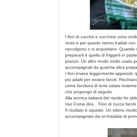
I fiori di zucche e zucchine sono molto
resto e per questo vanno trattati con
raccolgono o si acquistano. Quando so
prepararli è quello di friggerli in pas
pranzo. Un altro modo molto usato per 
accompagnati da qualche altra prepar
I fiori invece leggermente appassiti
più adatti per essere farciti. Rischi
come farcitura di torte salate insieme
che propongo di seguito.
Alla tecnica italiana del risotto ho abb
riso.Come dire... Fiori di zucca farciti 
Il risultato è squisito. Un ottimo riso
accompagnato da un'insalata di pomod