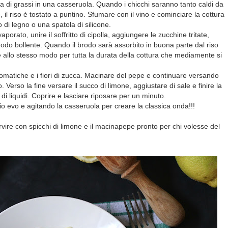
ta di grassi in una casseruola. Quando i chicchi saranno tanto caldi da
il riso è tostato a puntino. Sfumare con il vino e cominciare la cottura
di legno o una spatola di silicone.
orato, unire il soffritto di cipolla, aggiungere le zucchine tritate,
odo bollente. Quando il brodo sarà assorbito in buona parte dal riso
 allo stesso modo per tutta la durata della cottura che mediamente si
omatiche e i fiori di zucca. Macinare del pepe e continuare versando
Verso la fine versare il succo di limone, aggiustare di sale e finire la
di liquidi. Coprire e lasciare riposare per un minuto.
io evo e agitando la casseruola per creare la classica onda!!!
vire con spicchi di limone e il macinapepe pronto per chi volesse del