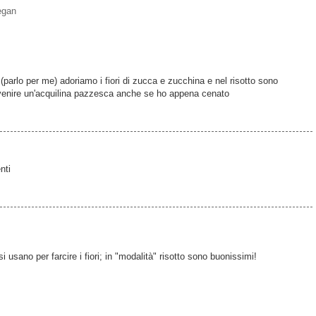
egan
(parlo per me) adoriamo i fiori di zucca e zucchina e nel risotto sono
fa venire un'acquilina pazzesca anche se ho appena cenato
nti
si usano per farcire i fiori; in "modalità" risotto sono buonissimi!