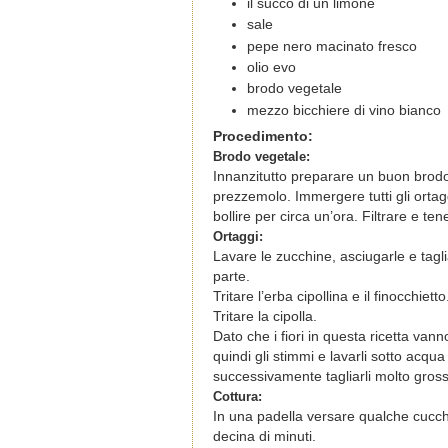
il succo di un limone
sale
pepe nero macinato fresco
olio evo
brodo vegetale
mezzo bicchiere di vino bianco
Procedimento:
Brodo vegetale:
Innanzitutto preparare un buon brodo
prezzemolo. Immergere tutti gli ortagg
bollire per circa un’ora. Filtrare e t
Ortaggi:
Lavare le zucchine, asciugarle e tagli
parte.
Tritare l’erba cipollina e il finocchietto
Tritare la cipolla.
Dato che i fiori in questa ricetta va
quindi gli stimmi e lavarli sotto acqua
successivamente tagliarli molto gro
Cottura:
In una padella versare qualche cucchi
decina di minuti.