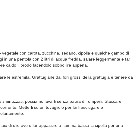
 vegetale con carota, zucchina, sedano, cipolla e qualche gambo di
i in una pentola con 2 litri di acqua fredda, salare leggermente e far
enere caldo il brodo facendolo sobbollire appena.
are le estremità. Grattugiarle dai fori grossi della grattugia e tenere da
.
nno sminuzzati, possiamo lavarli senza paura di romperli. Staccare
 corrente. Metterli su un tovagliolo per farli asciugare e
ssolanamente.
aio di olio evo e far appassire a fiamma bassa la cipolla per una