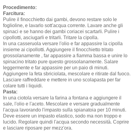
Procedimento:
Farcitura:
Pulire il finocchietto dai gambi, devono restare solo le
foglioline, e lavarlo sott'acqua corrente. Lavare anche gli
spinaci e se hanno dei gambi coriacei scartarli. Pulire i
cipollotti, asciugarli e tritarli. Tritare la cipolla.
In una casseruola versare l'olio e far appassire la cipolla
insieme ai cipollotti. Aggiungere il finocchietto tritato
grossolanamente , far appassire a fiamma bassa e unire lo
spinacino tritato pure questo grossolanamente. Salare
leggermente e far appassire per un paio di minuti.
Aggiungere la feta sbriciolata, mescolare e ritirate dal fuoco.
Lasciare raffreddare e mettere in uno scolapasta per far
colare tutti i liquidi.
Pasta:
In una ciotola versare la farina a fontana e aggiungere il
sale, l'olio e l'aceto. Mescolare e versare gradualmente
l'acqua lavorando l'impasto sulla spianatoia per 10 minuti.
Deve essere un impasto elastico, sodo ma non troppo e
lucido. Regolare quindi l'acqua secondo necessità. Coprire
e lasciare riposare per mezz'ora.