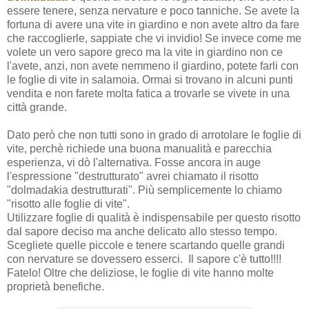
essere tenere, senza nervature e poco tanniche. Se avete la
fortuna di avere una vite in giardino e non avete altro da fare
che raccoglierle, sappiate che vi invidio! Se invece come me
volete un vero sapore greco ma la vite in giardino non ce
l'avete, anzi, non avete nemmeno il giardino, potete farli con
le foglie di vite in salamoia. Ormai si trovano in alcuni punti
vendita e non farete molta fatica a trovarle se vivete in una
città grande.
Dato però che non tutti sono in grado di arrotolare le foglie di
vite, perchè richiede una buona manualità e parecchia
esperienza, vi dò l'alternativa. Fosse ancora in auge
l'espressione "destrutturato" avrei chiamato il risotto
"dolmadakia destrutturati". Più semplicemente lo chiamo
"risotto alle foglie di vite".
Utilizzare foglie di qualità è indispensabile per questo risotto
dal sapore deciso ma anche delicato allo stesso tempo.
Scegliete quelle piccole e tenere scartando quelle grandi
con nervature se dovessero esserci. Il sapore c'è tutto!!!!
Fatelo! Oltre che deliziose, le foglie di vite hanno molte
proprietà benefiche.