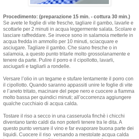
Procedimento: (preparazione 15 min. - cottura 30 min.)
Se avete le foglie di vite fresche, tagliare il gambo, lavarle e
scottarle per 2 minuti in acqua leggermente salata. Scolare e
lasciare raffreddare. Se invece sono in salamoia metterle in
acqua fredda in ammollo per 10 minuti, sciacquare e
asciugare. Tagliare il gambo. Che siano fresche o in
salamoia, a questo punto tritarle molto grossolanamente e
tenere da parte.
Pulire il porro e il cipollotto, lavarli,
asciugarli e tagliarli a rondelle.
Versare l’olio in un tegame e stufare lentamente il porro con
il cipollotto. Quando saranno appassiti unire le foglie di vite
e l’aneto tritato, macinare del pepe nero e cuocere a fiamma
molto bassa per quindici minuti; all’occorrenza aggiungere
qualche cucchiaio di acqua calda.
Tostare il riso a secco in una casseruola finchè i chicchi
diventano tanto caldi da non poterli tenere tra le dita. A
questo punto versare il vino e far evaporare buona parte dei
liquidi. Cuocere il riso versando a mestolate acqua calda