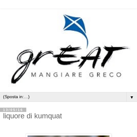
▼
13/05/16
liquore di kumquat