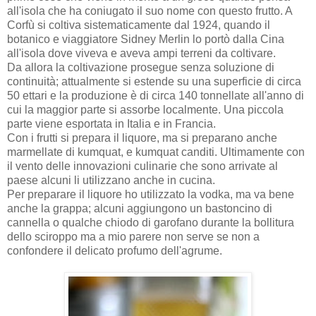
all'isola che ha coniugato il suo nome con questo frutto. A
Corfù si coltiva sistematicamente dal 1924, quando il
botanico e viaggiatore Sidney Merlin lo portò dalla Cina
all'isola dove viveva e aveva ampi terreni da coltivare.
Da allora la coltivazione prosegue senza soluzione di
continuità; attualmente si estende su una superficie di circa
50 ettari e la produzione è di circa 140 tonnellate all'anno di
cui la maggior parte si assorbe localmente. Una piccola
parte viene esportata in Italia e in Francia.
Con i frutti si prepara il liquore, ma si preparano anche
marmellate di kumquat, e kumquat canditi. Ultimamente con
il vento delle innovazioni culinarie che sono arrivate al
paese alcuni li utilizzano anche in cucina.
Per preparare il liquore ho utilizzato la vodka, ma va bene
anche la grappa; alcuni aggiungono un bastoncino di
cannella o qualche chiodo di garofano durante la bollitura
dello sciroppo ma a mio parere non serve se non a
confondere il delicato profumo dell'agrume.