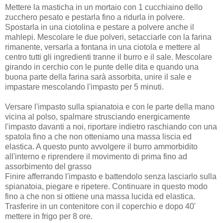
Mettere la masticha in un mortaio con 1 cucchiaino dello
zucchero pesato e pestarla fino a ridurla in polvere.
Spostarla in una ciotolina e pestare a polvere anche il
mahlepi. Mescolare le due polveri, setacciarle con la farina
rimanente, versarla a fontana in una ciotola e mettere al
centro tutti gli ingredienti tranne il burro e il sale. Mescolare
girando in cerchio con le punte delle dita e quando una
buona parte della farina sarà assorbita, unire il sale e
impastare mescolando l'impasto per 5 minuti.
Versare l'impasto sulla spianatoia e con le parte della mano
vicina al polso, spalmare strusciando energicamente
l'impasto davanti a noi, riportare indietro raschiando con una
spatola fino a che non otteniamo una massa liscia ed
elastica. A questo punto avvolgere il burro ammorbidito
all'interno e riprendere il movimento di prima fino ad
assorbimento del grasso
Finire afferrando l'impasto e battendolo senza lasciarlo sulla
spianatoia, piegare e ripetere. Continuare in questo modo
fino a che non si ottiene una massa lucida ed elastica.
Trasferire in un contenitore con il coperchio e dopo 40'
mettere in frigo per 8 ore.