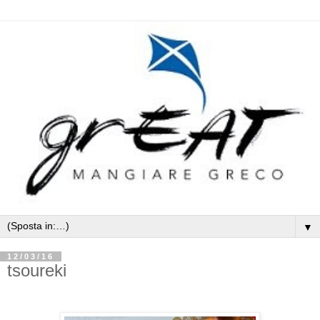
▼
12/03/16
tsoureki