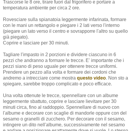
Trascorse le 8 ore, tirare fuori dal frigorifero e portare a
temperatura ambiente per circa 2 ore.
Rovesciare sulla spianatoia leggermente infarinata, formare
con le mani un rettangolo e piegare i 2 lati verso l'interno
(piegare un lato verso il centro e sovrapporre l'altro su quello
già piegato).
Coprire e lasciare per 30 minuti.
Tagliare l'impasto in 2 porzioni e dividere ciascuno in 6
pezzi che andranno a formare le trecce. E' importante che i
pezzi siano di peso uguale per ottenere trecce uniformi.
Prendere un pezzo alla volta e formare dei cordoni che
andremo a intrecciare come mostra
questo video
.
Non sto a
spiegare, sarebbe troppo complicato e poco efficace.
Una volta ottenute le trecce, spennellare con un albume
leggermente sbattuto, coprire e lasciare lievitare per 30
minuti circa, fino al raddoppio. Spennellare di nuovo con
l'albume e decorare con scaglie di mandorle oppure con del
sesamo o granelli di zucchero. Per decorare con il sesamo,
intingere un dito nell'albume, successivamente nel sesamo
e andare a posizionare esattamente dove si vuole. Lo stesso