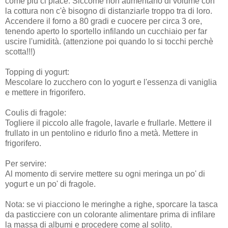
come più ci piace. Siccome non aumentano di volume con
la cottura non c'è bisogno di distanziarle troppo tra di loro.
Accendere il forno a 80 gradi e cuocere per circa 3 ore,
tenendo aperto lo sportello infilando un cucchiaio per far
uscire l'umidità. (attenzione poi quando lo si tocchi perchè
scotta!!!)
Topping di yogurt:
Mescolare lo zucchero con lo yogurt e l'essenza di vaniglia
e mettere in frigorifero.
Coulis di fragole:
Togliere il piccolo alle fragole, lavarle e frullarle. Mettere il
frullato in un pentolino e ridurlo fino a metà. Mettere in
frigorifero.
Per servire:
Al momento di servire mettere su ogni meringa un po' di
yogurt e un po' di fragole.
Nota: se vi piacciono le meringhe a righe, sporcare la tasca
da pasticciere con un colorante alimentare prima di infilare
la massa di albumi e procedere come al solito.