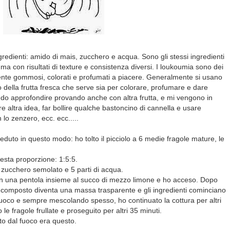
edienti: amido di mais, zucchero e acqua. Sono gli stessi ingredienti
 ma con risultati di texture e consistenza diversi. I loukoumia sono dei
ente gommosi, colorati e profumati a piacere. Generalmente si usano
uso della frutta fresca che serve sia per colorare, profumare e dare
ndo approfondire provando anche con altra frutta, e mi vengono in
ure altra idea, far bollire qualche bastoncino di cannella e usare
lo zenzero, ecc. ecc.....
uto in questo modo: ho tolto il picciolo a 6 medie fragole mature, le
uesta proporzione: 1:5:5.
i zucchero semolato e 5 parti di acqua.
ti in una pentola insieme al succo di mezzo limone e ho acceso. Dopo
l composto diventa una massa trasparente e gli ingredienti cominciano
l fuoco e sempre mescolando spesso, ho continuato la cottura per altri
le fragole frullate e proseguito per altri 35 minuti.
ato dal fuoco era questo.