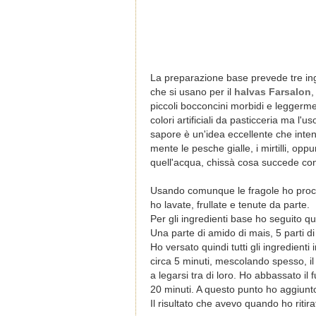
La preparazione base prevede tre ingr
che si usano per il
halvas Farsalon
,
piccoli bocconcini morbidi e leggerm
colori artificiali da pasticceria ma l'
sapore è un'idea eccellente che inte
mente le pesche gialle, i mirtilli, opp
quell'acqua, chissà cosa succede con 
Usando comunque le fragole ho proced
ho lavate, frullate e tenute da parte.
Per gli ingredienti base ho seguito q
Una parte di amido di mais, 5 parti d
Ho versato quindi tutti gli ingredien
circa 5 minuti, mescolando spesso, i
a legarsi tra di loro. Ho abbassato i
20 minuti. A questo punto ho aggiunto 
Il risultato che avevo quando ho ritir