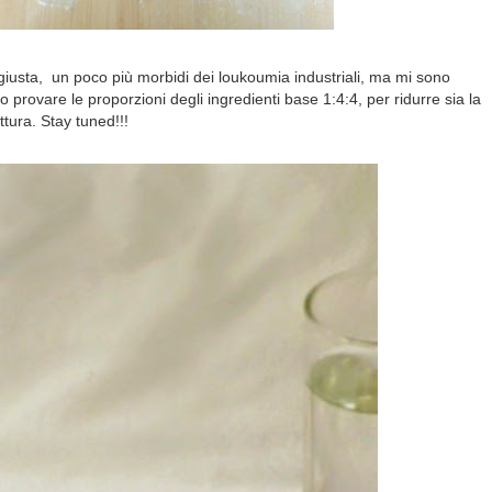
 giusta, un poco più morbidi dei loukoumia industriali, ma mi sono
io provare le proporzioni degli ingredienti base 1:4:4, per ridurre sia la
ttura. Stay tuned!!!