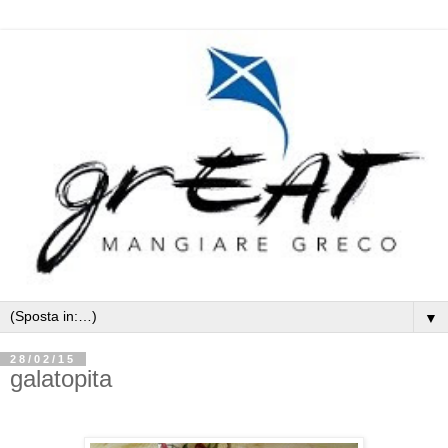
▼
28/02/15
galatopita