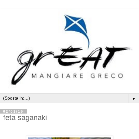
▼
02/01/15
feta saganaki