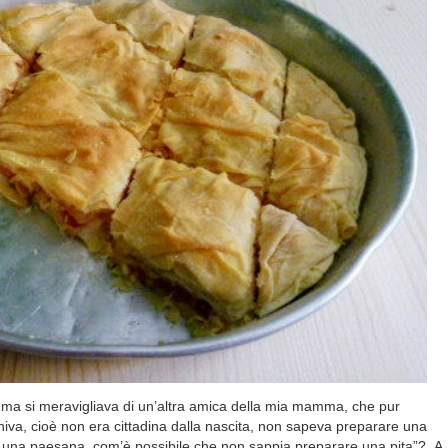
a si meravigliava di un’altra amica della mia mamma, che pur
va, cioè non era cittadina dalla nascita, non sapeva preparare una
“è una paesana, com’è possibile che non sappia preparare una pita”? A