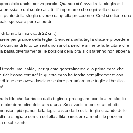
mprensibile anche senza parole. Quando si è avvolta la sfoglia sul
a pressione dal centro ai lati. E’ importante che ogni volta che si
un punto della sfoglia diverso da quello precedente. Così si ottiene una
uale spessore pure ai bordi.
 di farina la mia era di 22 cm.).
sere più grande della teglia. Stenderla sulla teglia oliata e procedere
o ognuna di loro. La sesta non si olia perché si mette la farcitura che
a pasta diversamente le porzioni della pita si disfaranno non appena
 al freddo, mai calda, per questo generalmente è la prima cosa che
che richiedono cotture! In questo caso ho farcito semplicemente con
r di latte che avevo lasciato scolare per un’oretta e foglie di basilico
a!
ra la fillo che fuoriesce dalla teglia e proseguire con le altre sfoglie
 e stendere oliandole una a una. Se si vuole ottenere un effetto
mensioni più grandi della teglia e stenderle sulla teglia creando delle
ultima sfoglia e con un coltello affilato incidere a rombi le porzioni.
à è sufficiente.