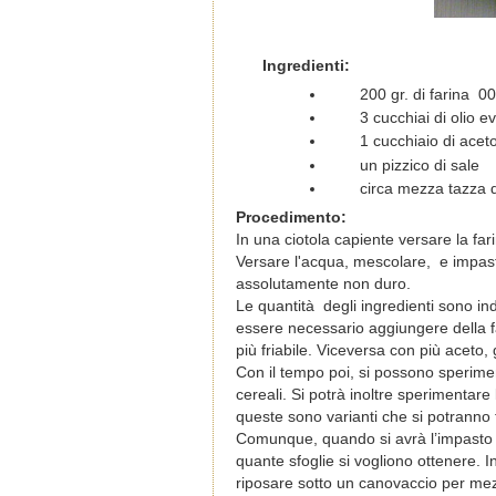
Ingredienti:
200 gr. di farina 0
3 cucchiai di olio e
1 cucchiaio di acet
un pizzico di sale
circa mezza tazza d
Procedimento:
In una ciotola capiente versare la farin
Versare l'acqua, mescolare, e impas
assolutamente non duro.
Le quantità degli ingredienti sono ind
essere necessario aggiungere della f
più friabile. Viceversa con più aceto,
Con il tempo poi, si possono speriment
cereali. Si potrà inoltre sperimentare
queste sono varianti che si potranno
Comunque, quando si avrà l’impasto del
quante sfoglie si vogliono ottenere. I
riposare sotto un canovaccio per me