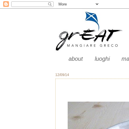
about
luoghi
ma
12/09/14