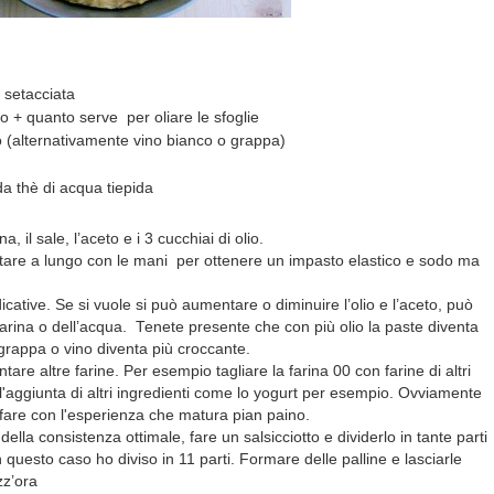
0 setacciata
vo + quanto serve per oliare le sfoglie
o (alternativamente vino bianco o grappa)
a thè di acqua tiepida
a, il sale, l’aceto e i 3 cucchiai di olio.
tare a lungo con le mani per ottenere un impasto elastico e sodo ma
icative. Se si vuole si può aumentare o diminuire l’olio e l’aceto, può
arina o dell’acqua. Tenete presente che con più olio la paste diventa
 grappa o vino diventa più croccante.
are altre farine. Per esempio tagliare la farina 00 con farine di altri
 l'aggiunta di altri ingredienti come lo yogurt per esempio. Ovviamente
 fare con l'esperienza che matura pian paino.
la consistenza ottimale, fare un salsicciotto e dividerlo in tante parti
n questo caso ho diviso in 11 parti. Formare delle palline e lasciarle
zz’ora