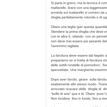
Si parla in greco, ma la tecnica è co
mattarello, tirare con una leggerissim
arrotola sul mattarello si cominci da 
sfoglia perfettamente rotonda e di ug
Oliare una teglia (per questa quantità
Stendere la prima sfoglia che deve es
con le altre 6, oliando con un pennell
non deve mai essere più pesante dell
l’avremmo tagliata.
La farcitura deve essere dal tiepido
prepariamo se si tratta di farcitura 
delle sottili rondelle di pomodoro, fio
spezzettate. Una margherita insomm
Dopo aver farcito, girare sulla farcitu
esattamente allo stesso modo. Tirare
arricciato ricavare delle sfoglie di di
“bolle di aria” qua e là. Oliare pure l’
Non incidere fino in fondo, fino a met