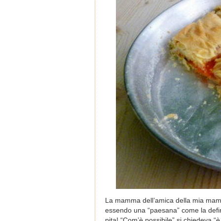
La mamma dell’amica della mia mamm
essendo una “paesana” come la defini
pita! “Com’è possibile” si chiedeva 