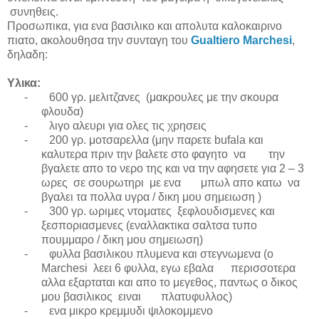
συνηθεις.
Προσωπικα, για ενα βασιλικο και απολυτα καλοκαιρινο
πιατο, ακολουθησα την συνταγη του
Gualtiero Marchesi
,
δηλαδη:
Υλικα
:
-
600 γρ. μελιτζανες (μακρουλες με την σκουρα
φλουδα)
-
λιγο αλευρι για ολες τις χρησεις
-
200 γρ. μοτσαρελλα (μην παρετε
bufala
και
καλυτερα πριν την βαλετε στο φαγητο να την
βγαλετε απο το νερο της και να την αφησετε για 2 – 3
ωρες σε σουρωτηρι με ενα μπωλ απο κατω να
βγαλει τα πολλα υγρα / δικη μου σημειωση )
-
300 γρ. ωριμες ντοματες ξεφλουδισμενες και
ξεσποριασμενες (εναλλακτικα σαλτσα τυπο
πουμμαρο / δικη μου σημειωση)
-
φυλλα βασιλικου πλυμενα και στεγνωμενα (
o
Marchesi
λεει 6 φυλλα, εγω εβαλα περισσοτερα
αλλα εξαρταται και απο το μεγεθος, παντως ο δικος
μου βασιλικος ειναι πλατυφυλλος)
-
ενα μικρο κρεμμυδι ψιλοκομμενο