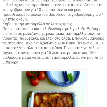
λαδι. Προσθετουμε τις ντοματες αφου τις περασουμε απο
μυλο λαχανικων, προσθετουμε αλατι και πιπερι. Αφηνουμε
να σιγοβρασουν για 10 περιπου λεπτα και μετα
προσθετουμε τα φυλλα του βασιλικου. Σιγοβραζουμε για 5 /
6 λεπτα ακομη.
Κοβουμε την μοτσαρελλα σε λεπτες φετες.
Παιρνουμε το ταψι και το λαδωνουμε με λιγο λαδι. Βαζουμε
μια στρωση μελιτζανες, μερικες φετες μοτσαρελλα, σαλτσα
ντοματας, παρμεζανα, και ελαχιστο αλατι. Επαναλαμβανουμε
τις στρωσεις μεχρι να εξαντληθουν τα υλικα. Τελειωνουμε με
μοτσαρελλα, σαλτσα και παρμεζανα. Ριχνουμε λιγο λαδι και
ψηνουμε στον φουρνο για 15 λεπτα περιπου στους 180
βαθμους, η μεχρι να λειωσει η μοτσαρελλα. Εμενα
μου
πηρε
μιση ωρα.