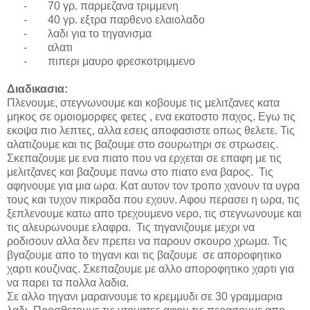
-
70 γρ. παρμεζανα τριμμενη
-
40 γρ. εξτρα παρθενο ελαιολαδο
-
λαδι για το τηγανισμα
-
αλατι
-
πιπερι μαυρο φρεσκοτριμμενο
Διαδικασια:
Πλενουμε, στεγνωνουμε και κοβουμε τις μελιτζανες κατα
μηκος σε ομοιομορφες φετες , ενα εκατοστο παχος. Εγω τις
εκοψα πιο λεπτες, αλλα εσεις αποφασιστε οπως θελετε. Τις
αλατιζουμε και τις βαζουμε στο σουρωτηρι σε στρωσεις.
Σκεπαζουμε με ενα πιατο που να ερχεται σε επαφη με τις
μελιτζανες και βαζουμε πανω στο πιατο ενα βαρος. Τις
αφηνουμε για μια ωρα. Κατ αυτον τον τροπο χανουν τα υγρα
τους και τυχον πικραδα που εχουν. Αφου περασει η ωρα, τις
ξεπλενουμε κατω απο τρεχουμενο νερο, τις στεγνωνουμε και
τις αλευρωνουμε ελαφρα. Τις τηγανιζουμε μεχρι να
ροδισουν αλλα δεν πρεπει να παρουν σκουρο χρωμα. Τις
βγαζουμε απο το τηγανι και τις βαζουμε σε αποροφητικο
χαρτι κουζινας. Σκεπαζουμε με αλλο αποροφητικο χαρτι για
να παρει τα πολλα λαδια.
Σε αλλο τηγανι μαραινουμε το κρεμμυδι σε 30 γραμμαρια