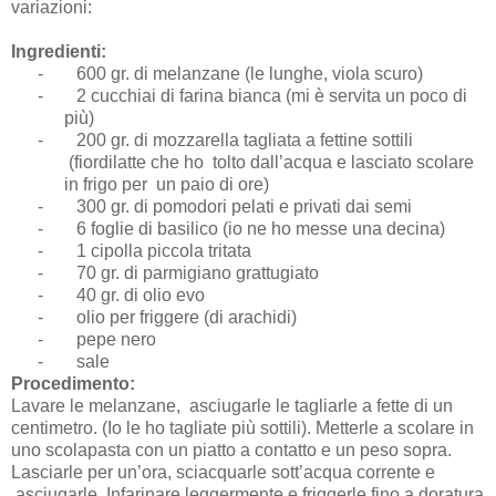
variazioni:
Ingredienti:
-
600 gr. di melanzane (le lunghe, viola scuro)
-
2 cucchiai di farina bianca (mi è servita un poco di
più)
-
200 gr. di mozzarella tagliata a fettine sottili
(fiordilatte che ho tolto dall’acqua e lasciato scolare
in frigo per un paio di ore)
-
300 gr. di pomodori pelati e privati dai semi
-
6 foglie di basilico (io ne ho messe una decina)
-
1 cipolla piccola tritata
-
70 gr. di parmigiano grattugiato
-
40 gr. di olio evo
-
olio per friggere (di arachidi)
-
pepe nero
-
sale
Procedimento:
Lavare le melanzane, asciugarle le tagliarle a fette di un
centimetro. (Io le ho tagliate più sottili). Metterle a scolare in
uno scolapasta con un piatto a contatto e un peso sopra.
Lasciarle per un’ora, sciacquarle sott’acqua corrente e
asciugarle. Infarinare leggermente e friggerle fino a doratura