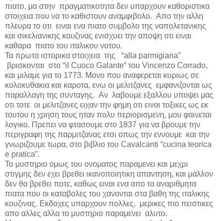
πιατο, μα στην πραγματικοτητα δεν υπαρχουν καθοριστικα
στοιχεια που να το καθιστουν αναμφιβολο. Απο την αλλη
πλευρα το οτι ειναι ενα πιατο συμβολο της ναπολετανικης
και σικελιανικης κουζινας ενισχυει την αποψη οτι ειναι
καθαρα πιατο του ιταλικου νοτου.
Τα πρωτα ιστορικα στοιχεια της “
alla parmigiana
”
βρισκονται στο “
il Cuoco Galante
” του
Vincenzo Corrado
,
και μιλαμε για το 1773. Μονο που αναφερεται κυριως σε
κολοκυθακια και καροτα, ενω οι μελιτζανες εμφανιζονται ως
παραλλαγη της συνταγης. Αν λαβουμε εξαλλου υποψει μας
οτι τοτε οι μελιτζανες ειχαν την φημη οτι ειναι τοξικες ως εκ
τουτου η χρηση τους ηταν πολυ περιορισμενη, μου φαινεται
λογικο. Πρεπει να φτασουμε στο 1837 για να βρουμε την
περιγραφη της παρμιτζανας ετσι οπως την εννουμε και την
γνωριζουμε τωρα, στο βιβλιο του
Cavalcanti
“
cucina teorica
e pratica
”.
Το μυστηριο ομως του ονοματος παραμενει και μεχρι
στιγμης δεν εχει βρεθει ικανοποιητικη απαντηση, και μαλλον
δεν θα βρεθει ποτε, καθως ειναι ενα απο τα αναριθμητα
πιατα που οι καταβολες του χανονται στα βαθη της ιταλικης
κουζινας. Εκδοχες υπαρχουν πολλες, μερικες πιο πειστικες
απο αλλες αλλα το μυστηριο παραμενει αλυτο.