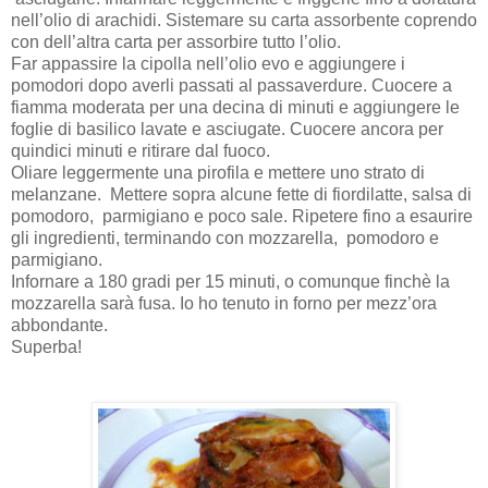
nell’olio di arachidi. Sistemare su carta assorbente coprendo
con dell’altra carta per assorbire tutto l’olio.
Far appassire la cipolla nell’olio evo e aggiungere i
pomodori dopo averli passati al passaverdure. Cuocere a
fiamma moderata per una decina di minuti e aggiungere le
foglie di basilico lavate e asciugate. Cuocere ancora per
quindici minuti e ritirare dal fuoco.
Oliare leggermente una pirofila e mettere uno strato di
melanzane. Mettere sopra alcune fette di fiordilatte, salsa di
pomodoro, parmigiano e poco sale. Ripetere fino a esaurire
gli ingredienti, terminando con mozzarella, pomodoro e
parmigiano.
Infornare a 180 gradi per 15 minuti, o comunque finchè la
mozzarella sarà fusa. Io ho tenuto in forno per mezz’ora
abbondante.
Superba!