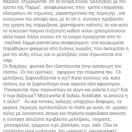
Μερικοι ισχυριζονται οτι το ονομα εννοει “μελιτζανες με τον
τροπο της Παρμα”, αναφερομενος στον τροπο ετοιμασιας
εδεσματων σε στρωσεις, χαρακτηριστικο της περιοχης , και
ενισχυουν την αποψη τους με το οτι η συνταγη προβλεπει
την χρηση της παρμεζανας (
parmigiano
ιταλιστι), αν και αυτο
το τελευταιο παιρνει συζητηση καθοτι αλλοι χρησιμοποιουν
αλλα τυρια. Αλλοι εννουν οτι το ονομα προερχεται απο το
σικελικο λημμα
parmiciana
αναφερομενο στα κουφωματα
παραθυρων φιαγμενα απο ξυλινες λωριδες που ακουμπαν η
μια την αλλη, οπως και οι μελιτζανες οταν στρωνονται στο
ταψι.
Οι διαμαχες φυσικα δεν εξαντλουνται στην καταγωγη του
πιατου. Οι πιο εριστικες αφορουν την ετοιμασια του. Οι
μελιτζανες ξεφλουδιζονται η οχι? Κατα πολλους ναι, κατα
αλλους οχι το ξεφλουδισμα ειναι αιρεσια αξια αφορισμου.
Παναρονται πριν τηγανιστουν σε αυγο και γαλετα η οχι? Και
τι τυρι βαζουμε?
Mozzarella di bufala, fiordilatte, scamorza
η
τι
αλλο
?
Αν και τοπικες εκδοχες υπαρχουν διαφορες, σε
μερικες περιοχες εμπλουτιζουν το πιατο με αυγα, σε μερικες
αλλες με λουκανικα, ακομη και τηγανιτα κεφτεδακια ακουσα,
η συνταγη ασυζητιτι προβλεπει μελιτζανες, ντοματες,
μοτσαρελλα, τριμμενο τυρι, βασιλικο, τυρι, λαδι. Ολα τα
υπολοιπα ειναι εμπνευση του μαγειρα η οικογενειακες