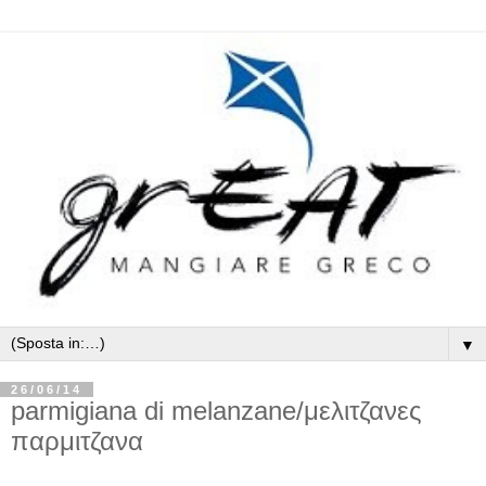
▼
26/06/14
parmigiana di melanzane/μελιτζανες
παρμιτζανα