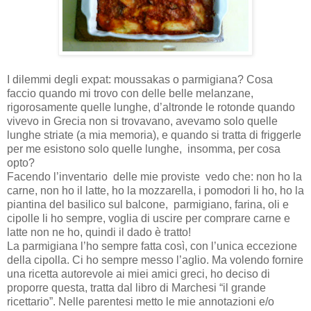
I dilemmi degli expat: moussakas o parmigiana? Cosa
faccio quando mi trovo con delle belle melanzane,
rigorosamente quelle lunghe, d’altronde le rotonde quando
vivevo in Grecia non si trovavano, avevamo solo quelle
lunghe striate (a mia memoria), e quando si tratta di friggerle
per me esistono solo quelle lunghe, insomma, per cosa
opto?
Facendo l’inventario delle mie proviste vedo che: non ho la
carne, non ho il latte, ho la mozzarella, i pomodori li ho, ho la
piantina del basilico sul balcone, parmigiano, farina, oli e
cipolle li ho sempre, voglia di uscire per comprare carne e
latte non ne ho, quindi il dado è tratto!
La parmigiana l’ho sempre fatta così, con l’unica eccezione
della cipolla. Ci ho sempre messo l’aglio. Ma volendo fornire
una ricetta autorevole ai miei amici greci, ho deciso di
proporre questa, tratta dal libro di Marchesi “il grande
ricettario”. Nelle parentesi metto le mie annotazioni e/o