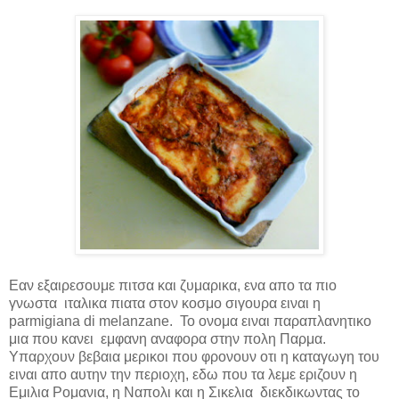
Εαν εξαιρεσουμε πιτσα και ζυμαρικα, ενα απο τα πιο
γνωστα ιταλικα πιατα στον κοσμο σιγουρα ειναι η
parmigiana di melanzane
. Το ονομα ειναι παραπλανητικο
μια που κανει εμφανη αναφορα στην πολη Παρμα.
Υπαρχουν βεβαια μερικοι που φρονουν οτι η καταγωγη του
ειναι απο αυτην την περιοχη, εδω που τα λεμε εριζουν η
Εμιλια Ρομανια, η Ναπολι και η Σικελια διεκδικωντας το