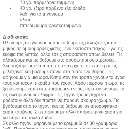
-
70 γρ. παρμεζανα τριμμενη
-
40 γρ. εξτρα παρθενο ελαιολαδο
-
λαδι για το τηγανισμα
-
αλατι
-
πιπερι μαυρο φρεσκοτριμμενο
Διαδικασια:
Πλενουμε, στεγνωνουμε και κοβουμε τις μελιτζανες κατα
μηκος σε ομοιομορφες φετες , ενα εκατοστο παχος. Εγω τις
εκοψα πιο λεπτες, αλλα εσεις αποφασιστε οπως θελετε. Τις
αλατιζουμε και τις βαζουμε στο σουρωτηρι σε στρωσεις.
Σκεπαζουμε με ενα πιατο που να ερχεται σε επαφη με τις
μελιτζανες και βαζουμε πανω στο πιατο ενα βαρος. Τις
αφηνουμε για μια ωρα. Κατ αυτον τον τροπο χανουν τα υγρα
τους και τυχον πικραδα που εχουν. Αφου περασει η ωρα, τις
ξεπλενουμε κατω απο τρεχουμενο νερο, τις στεγνωνουμε και
τις αλευρωνουμε ελαφρα. Τις τηγανιζουμε μεχρι να
ροδισουν αλλα δεν πρεπει να παρουν σκουρο χρωμα. Τις
βγαζουμε απο το τηγανι και τις βαζουμε σε αποροφητικο
χαρτι κουζινας. Σκεπαζουμε με αλλο αποροφητικο χαρτι για
να παρει τα πολλα λαδια.
Σε αλλο τηγανι μαραινουμε το κρεμμυδι σε 30 γραμμαρια