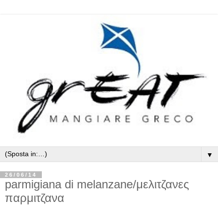
▼
26/06/14
parmigiana di melanzane/μελιτζανες
παρμιτζανα