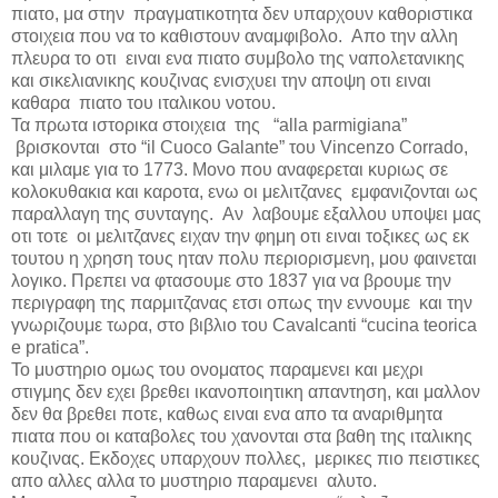
πιατο, μα στην πραγματικοτητα δεν υπαρχουν καθοριστικα
στοιχεια που να το καθιστουν αναμφιβολο. Απο την αλλη
πλευρα το οτι ειναι ενα πιατο συμβολο της ναπολετανικης
και σικελιανικης κουζινας ενισχυει την αποψη οτι ειναι
καθαρα πιατο του ιταλικου νοτου.
Τα πρωτα ιστορικα στοιχεια της “
alla parmigiana
”
βρισκονται στο “
il Cuoco Galante
” του
Vincenzo Corrado
,
και μιλαμε για το 1773. Μονο που αναφερεται κυριως σε
κολοκυθακια και καροτα, ενω οι μελιτζανες εμφανιζονται ως
παραλλαγη της συνταγης. Αν λαβουμε εξαλλου υποψει μας
οτι τοτε οι μελιτζανες ειχαν την φημη οτι ειναι τοξικες ως εκ
τουτου η χρηση τους ηταν πολυ περιορισμενη, μου φαινεται
λογικο. Πρεπει να φτασουμε στο 1837 για να βρουμε την
περιγραφη της παρμιτζανας ετσι οπως την εννουμε και την
γνωριζουμε τωρα, στο βιβλιο του
Cavalcanti
“
cucina teorica
e pratica
”.
Το μυστηριο ομως του ονοματος παραμενει και μεχρι
στιγμης δεν εχει βρεθει ικανοποιητικη απαντηση, και μαλλον
δεν θα βρεθει ποτε, καθως ειναι ενα απο τα αναριθμητα
πιατα που οι καταβολες του χανονται στα βαθη της ιταλικης
κουζινας. Εκδοχες υπαρχουν πολλες, μερικες πιο πειστικες
απο αλλες αλλα το μυστηριο παραμενει αλυτο.