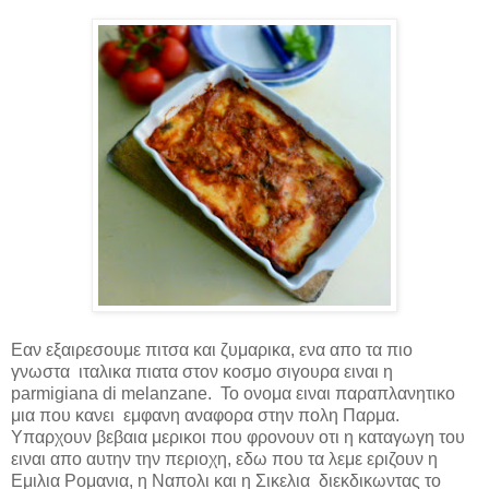
Εαν εξαιρεσουμε πιτσα και ζυμαρικα, ενα απο τα πιο
γνωστα ιταλικα πιατα στον κοσμο σιγουρα ειναι η
parmigiana di melanzane
. Το ονομα ειναι παραπλανητικο
μια που κανει εμφανη αναφορα στην πολη Παρμα.
Υπαρχουν βεβαια μερικοι που φρονουν οτι η καταγωγη του
ειναι απο αυτην την περιοχη, εδω που τα λεμε εριζουν η
Εμιλια Ρομανια, η Ναπολι και η Σικελια διεκδικωντας το