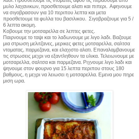
λαδι. Προσθετουμε τις ντοματες αφου τις περασουμε απο
μυλο λαχανικων, προσθετουμε αλατι και πιπερι. Αφηνουμε
να σιγοβρασουν για 10 περιπου λεπτα και μετα
προσθετουμε τα φυλλα του βασιλικου. Σιγοβραζουμε για 5 /
6 λεπτα ακομη.
Κοβουμε την μοτσαρελλα σε λεπτες φετες.
Παιρνουμε το ταψι και το λαδωνουμε με λιγο λαδι. Βαζουμε
μια στρωση μελιτζανες, μερικες φετες μοτσαρελλα, σαλτσα
ντοματας, παρμεζανα, και ελαχιστο αλατι. Επαναλαμβανουμε
τις στρωσεις μεχρι να εξαντληθουν τα υλικα. Τελειωνουμε με
μοτσαρελλα, σαλτσα και παρμεζανα. Ριχνουμε λιγο λαδι και
ψηνουμε στον φουρνο για 15 λεπτα περιπου στους 180
βαθμους, η μεχρι να λειωσει η μοτσαρελλα. Εμενα
μου
πηρε
μιση ωρα.