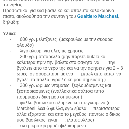
συνηθεις.
Προσωπικα, για ενα βασιλικο και απολυτα καλοκαιρινο
πιατο, ακολουθησα την συνταγη του
Gualtiero Marchesi
,
δηλαδη:
Υλικα
:
-
600 γρ. μελιτζανες (μακρουλες με την σκουρα
φλουδα)
-
λιγο αλευρι για ολες τις χρησεις
-
200 γρ. μοτσαρελλα (μην παρετε
bufala
και
καλυτερα πριν την βαλετε στο φαγητο να την
βγαλετε απο το νερο της και να την αφησετε για 2 – 3
ωρες σε σουρωτηρι με ενα μπωλ απο κατω να
βγαλει τα πολλα υγρα / δικη μου σημειωση )
-
300 γρ. ωριμες ντοματες ξεφλουδισμενες και
ξεσποριασμενες (εναλλακτικα σαλτσα τυπο
πουμμαρο / δικη μου σημειωση)
-
φυλλα βασιλικου πλυμενα και στεγνωμενα (
o
Marchesi
λεει 6 φυλλα, εγω εβαλα περισσοτερα
αλλα εξαρταται και απο το μεγεθος, παντως ο δικος
μου βασιλικος ειναι πλατυφυλλος)
-
ενα μικρο κρεμμυδι ψιλοκομμενο