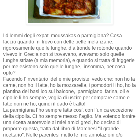
I dilemmi degli expat: moussakas o parmigiana? Cosa
faccio quando mi trovo con delle belle melanzane,
rigorosamente quelle lunghe, d’altronde le rotonde quando
vivevo in Grecia non si trovavano, avevamo solo quelle
lunghe striate (a mia memoria), e quando si tratta di friggerle
per me esistono solo quelle lunghe, insomma, per cosa
opto?
Facendo l’inventario delle mie proviste vedo che: non ho la
carne, non ho il latte, ho la mozzarella, i pomodori li ho, ho la
piantina del basilico sul balcone, parmigiano, farina, oli e
cipolle li ho sempre, voglia di uscire per comprare carne e
latte non ne ho, quindi il dado è tratto!
La parmigiana l’ho sempre fatta così, con l’unica eccezione
della cipolla. Ci ho sempre messo l’aglio. Ma volendo fornire
una ricetta autorevole ai miei amici greci, ho deciso di
proporre questa, tratta dal libro di Marchesi “il grande
ricettario”. Nelle parentesi metto le mie annotazioni e/o