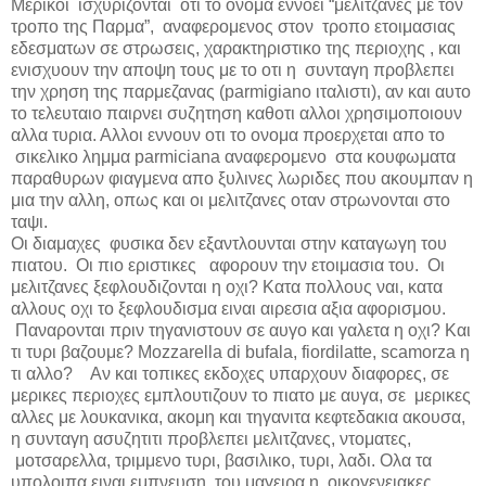
Μερικοι ισχυριζονται οτι το ονομα εννοει “μελιτζανες με τον
τροπο της Παρμα”, αναφερομενος στον τροπο ετοιμασιας
εδεσματων σε στρωσεις, χαρακτηριστικο της περιοχης , και
ενισχυουν την αποψη τους με το οτι η συνταγη προβλεπει
την χρηση της παρμεζανας (
parmigiano
ιταλιστι), αν και αυτο
το τελευταιο παιρνει συζητηση καθοτι αλλοι χρησιμοποιουν
αλλα τυρια. Αλλοι εννουν οτι το ονομα προερχεται απο το
σικελικο λημμα
parmiciana
αναφερομενο στα κουφωματα
παραθυρων φιαγμενα απο ξυλινες λωριδες που ακουμπαν η
μια την αλλη, οπως και οι μελιτζανες οταν στρωνονται στο
ταψι.
Οι διαμαχες φυσικα δεν εξαντλουνται στην καταγωγη του
πιατου. Οι πιο εριστικες αφορουν την ετοιμασια του. Οι
μελιτζανες ξεφλουδιζονται η οχι? Κατα πολλους ναι, κατα
αλλους οχι το ξεφλουδισμα ειναι αιρεσια αξια αφορισμου.
Παναρονται πριν τηγανιστουν σε αυγο και γαλετα η οχι? Και
τι τυρι βαζουμε?
Mozzarella di bufala, fiordilatte, scamorza
η
τι
αλλο
?
Αν και τοπικες εκδοχες υπαρχουν διαφορες, σε
μερικες περιοχες εμπλουτιζουν το πιατο με αυγα, σε μερικες
αλλες με λουκανικα, ακομη και τηγανιτα κεφτεδακια ακουσα,
η συνταγη ασυζητιτι προβλεπει μελιτζανες, ντοματες,
μοτσαρελλα, τριμμενο τυρι, βασιλικο, τυρι, λαδι. Ολα τα
υπολοιπα ειναι εμπνευση του μαγειρα η οικογενειακες