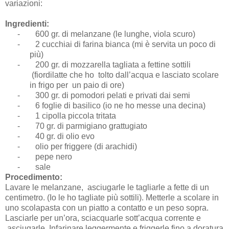
variazioni:
Ingredienti:
-
600 gr. di melanzane (le lunghe, viola scuro)
-
2 cucchiai di farina bianca (mi è servita un poco di
più)
-
200 gr. di mozzarella tagliata a fettine sottili
(fiordilatte che ho tolto dall’acqua e lasciato scolare
in frigo per un paio di ore)
-
300 gr. di pomodori pelati e privati dai semi
-
6 foglie di basilico (io ne ho messe una decina)
-
1 cipolla piccola tritata
-
70 gr. di parmigiano grattugiato
-
40 gr. di olio evo
-
olio per friggere (di arachidi)
-
pepe nero
-
sale
Procedimento:
Lavare le melanzane, asciugarle le tagliarle a fette di un
centimetro. (Io le ho tagliate più sottili). Metterle a scolare in
uno scolapasta con un piatto a contatto e un peso sopra.
Lasciarle per un’ora, sciacquarle sott’acqua corrente e
asciugarle. Infarinare leggermente e friggerle fino a doratura