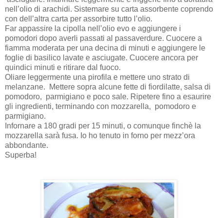
nell’olio di arachidi. Sistemare su carta assorbente coprendo
con dell’altra carta per assorbire tutto l’olio.
Far appassire la cipolla nell’olio evo e aggiungere i
pomodori dopo averli passati al passaverdure. Cuocere a
fiamma moderata per una decina di minuti e aggiungere le
foglie di basilico lavate e asciugate. Cuocere ancora per
quindici minuti e ritirare dal fuoco.
Oliare leggermente una pirofila e mettere uno strato di
melanzane. Mettere sopra alcune fette di fiordilatte, salsa di
pomodoro, parmigiano e poco sale. Ripetere fino a esaurire
gli ingredienti, terminando con mozzarella, pomodoro e
parmigiano.
Infornare a 180 gradi per 15 minuti, o comunque finchè la
mozzarella sarà fusa. Io ho tenuto in forno per mezz’ora
abbondante.
Superba!