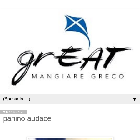
▼
20/05/14
panino audace