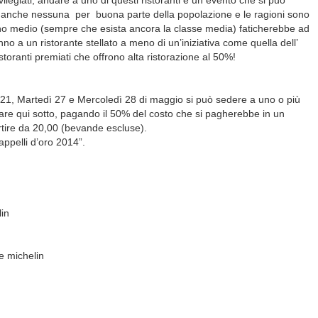
ilegiati, andare a uno di questi ristoranti è un evento che si può
se anche nessuna per buona parte della popolazione e le ragioni sono
iano medio (sempre che esista ancora la classe media) faticherebbe ad
no a un ristorante stellato a meno di un’iniziativa come quella dell’
toranti premiati che offrono alta ristorazione al 50%!
 21, Martedì 27 e Mercoledì 28 di maggio si può sedere a uno o più
ncare qui sotto, pagando il 50% del costo che si pagherebbe in un
artire da 20,00 (bevande escluse).
appelli d’oro 2014”.
in
e michelin