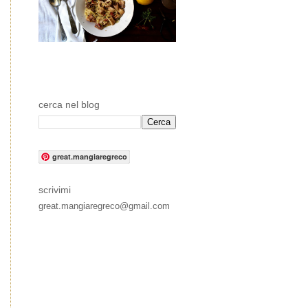
cerca nel blog
great.mangiaregreco
scrivimi
great.mangiaregreco@gmail.com