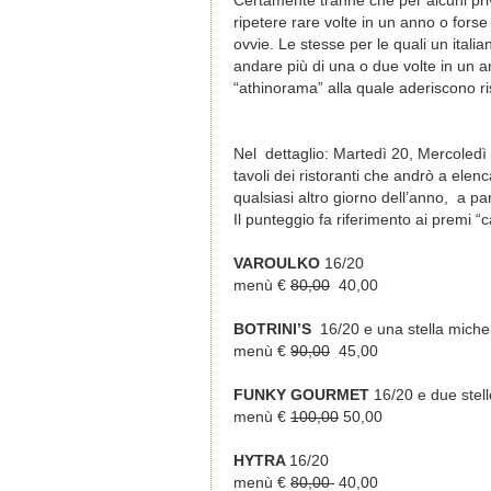
Certamente tranne che per alcuni priv
ripetere rare volte in un anno o for
ovvie. Le stesse per le quali un ital
andare più di una o due volte in un an
“athinorama” alla quale aderiscono ris
Nel dettaglio: Martedì 20, Mercoledì
tavoli dei ristoranti che andrò a ele
qualsiasi altro giorno dell’anno, a p
Il punteggio fa riferimento ai premi “c
VAROULKO
16/20
menù €
80,00
40,00
BOTRINI’S
16/20 e una stella michel
menù €
90,00
45,00
FUNKY GOURMET
16/20 e due stell
menù €
100,00
50,00
HYTRA
16/20
menù €
80,00
40,00