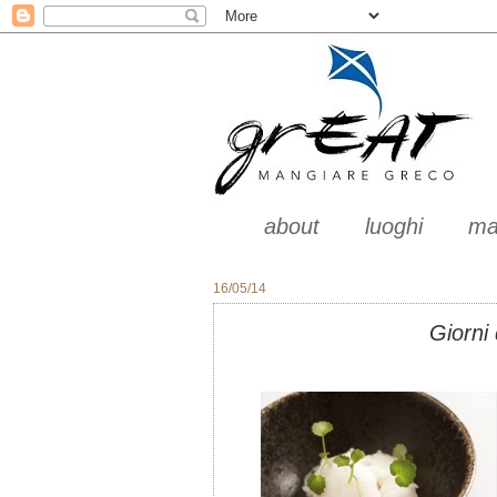
about
luoghi
ma
16/05/14
Giorni