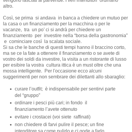
vengono lasciati ai parvenue. I veri intenditori ordinano
altro.
Così, se prima si andava in banca a chiedere un mutuo per
la casa o un finanziamento per la macchina o per le
vacanze, tra un po’ ci si andrà per chiedere un
finanziamento per investire nella “borsa della gastronomia”
e cominciare così la scalata sociale.
Si sa che le banche di questi tempi hanno il braccino corto,
ma se ce la fate a ottenere il finanziamento o se avete di
vostro dei soldi da investire, la visita a un ristorante di lusso
per esibire la vostra cultura ittica è un must oltre che una
mossa intelligente. Per l'occasione ecco alcuni
suggerimenti per non sembrare dei dilettanti allo sbaraglio:
curare l’outfit; è indispensabile per sentirvi parte
del “gruppo”
ordinare i pesci più cari; in fondo il
finanziamento l’avete ottenuto
evitare i crostacei (voi siete raffinati)
non chiedere di farvi pulire il pesce; un fine
intenditore sa come pulirlo e ci gode a farlo