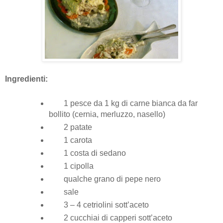
Ingredienti:
1 pesce da 1 kg di carne bianca da far
bollito (cernia, merluzzo, nasello)
2 patate
1 carota
1 costa di sedano
1 cipolla
qualche grano di pepe nero
sale
3 – 4 cetriolini sott’aceto
2 cucchiai di capperi sott’aceto