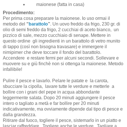
maionese (fatta in casa)
Procedimento:
Per prima cosa preparare la maionese. Io uso ormai il
metodo del
“
barattolo
”
. Un uovo freddo da frigo, 230 gr. di
olio di semi freddo da frigo, 2 cucchiai di aceto bianco, un
pizzico di sale, mezzo cucchiaio di senape. Mettere in
questo ordine gli ingredienti in un barattolo di vetro munito
di tappo (così non bisogna travasare) e immergere il
nimipimer che deve toccare il fondo del barattolo.
Accendere e restare fermi per alcuni secondi. Sollevare e
muovere su e giù finchè non si ottenga la maionese. Metodo
infallibile!
Pulire il pesce e lavarlo. Pelare le patate e la carota,
sbucciare la cipolla, lavare tutte le verdure e metterle a
bollire con i grani del pepe in acqua abbondante
leggermente salata. Dopo 20 minuti aggiungere il pesce
intero o tagliato a metà e far bollire per 20 minuti
indicativamente, ma ovviamente dipende dal tipo di pesce e
dalla grandezza.
Ritirare dal fuoco, togliere il pesce, sistemarlo in un piatto e
lasciar raffreddare. Togliere anche le verdure. Tagliare a