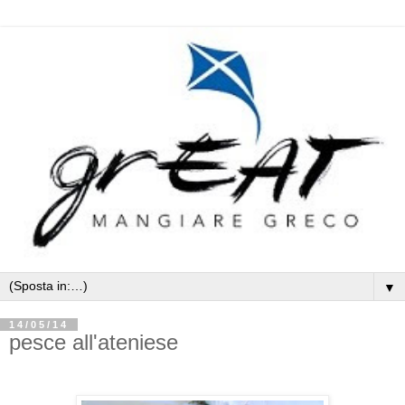
▼
14/05/14
pesce all'ateniese