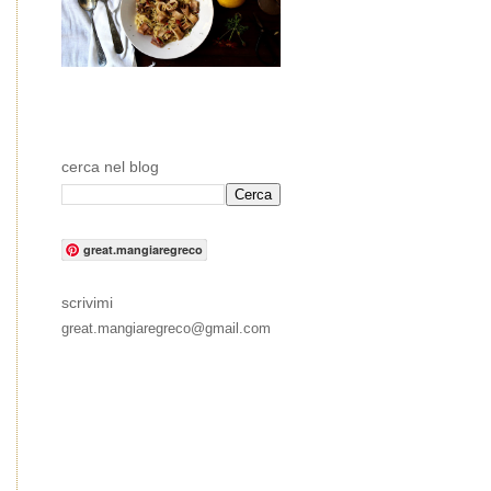
cerca nel blog
great.mangiaregreco
scrivimi
great.mangiaregreco@gmail.com