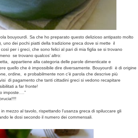
arola bouyourdì. Sa che ho preparato questo delizioso antipasto molto
 uno dei pochi piatti della tradizione greca dove si mette il
ì per i greci, che sono felici al pari di mia figlia se si trovano
meno se trovano qualcos’ altro:
etta, appartiene alla categoria delle parole dimenticate e
ere quello che è impossibile dire diversamente. Bouyourdì è di origine
ione, ordine, e probabilmente non c’è parola che descrive più
isi di pagamento che tanti cittadini greci si vedono recapitare
ilitati a far fronte!
cio imposte….”
rucia!!!!
in mezzo al tavolo, rispettando l’usanza greca di spiluccare gli
tando le dosi secondo il numero dei commensali.