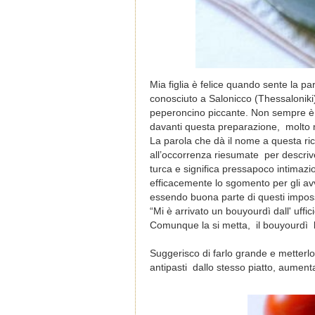
Mia figlia è felice quando sente la p
conosciuto a Salonicco (Thessaloniki),
peperoncino piccante. Non sempre è cos
davanti questa preparazione,
molto 
La parola che dà il nome a questa ric
all’occorrenza riesumate per descriv
turca e significa pressapoco intimaz
efficacemente lo sgomento per gli avv
essendo buona parte di questi impossib
“Mi è arrivato un bouyourdì dall' uffi
Comunque la si metta, il bouyourdì b
Suggerisco di farlo grande e metterlo 
antipasti dallo stesso piatto, aumen