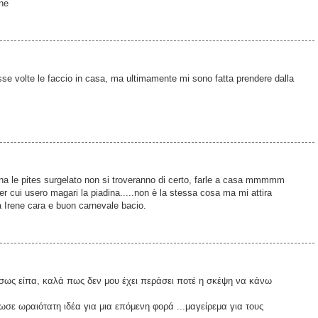
ne
e volte le faccio in casa, ma ultimamente mi sono fatta prendere dalla
na le pites surgelato non si troveranno di certo, farle a casa mmmmm
r cui usero magari la piadina.....non è la stessa cosa ma mi attira
 Irene cara e buon carnevale bacio.
αμέσως είπα, καλά πως δεν μου έχει περάσει ποτέ η σκέψη να κάνω
σε ωραιότατη ιδέα για μια επόμενη φορά ...μαγείρεμα για τους