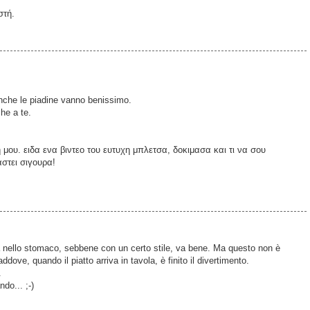
στή.
anche le piadine vanno benissimo.
he a te.
μου. ειδα ενα βιντεο του ευτυχη μπλετσα, δοκιμασα και τι να σου
αστει σιγουρα!
ta nello stomaco, sebbene con un certo stile, va bene. Ma questo non è
dove, quando il piatto arriva in tavola, è finito il divertimento.
.
do... ;-)