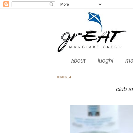
about
luoghi
ma
03/03/14
club s