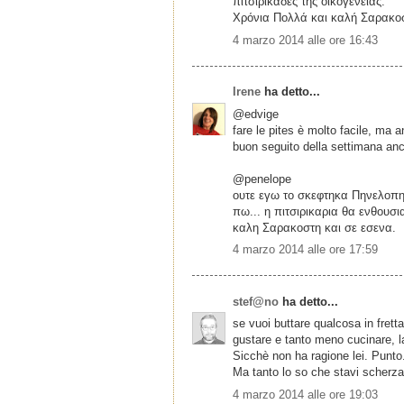
πιτσιρικάδες της οικογένειας.
Χρόνια Πολλά και καλή Σαρακο
4 marzo 2014 alle ore 16:43
Irene
ha detto...
@edvige
fare le pites è molto facile, ma 
buon seguito della settimana anc
@penelope
ουτε εγω το σκεφτηκα Πηνελοπη 
πω... η πιτσιρικαρια θα ενθουσι
καλη Σαρακοστη και σε εσενα.
4 marzo 2014 alle ore 17:59
stef@no
ha detto...
se vuoi buttare qualcosa in fret
gustare e tanto meno cucinare, lad
Sicchè non ha ragione lei. Punto
Ma tanto lo so che stavi scherzan
4 marzo 2014 alle ore 19:03