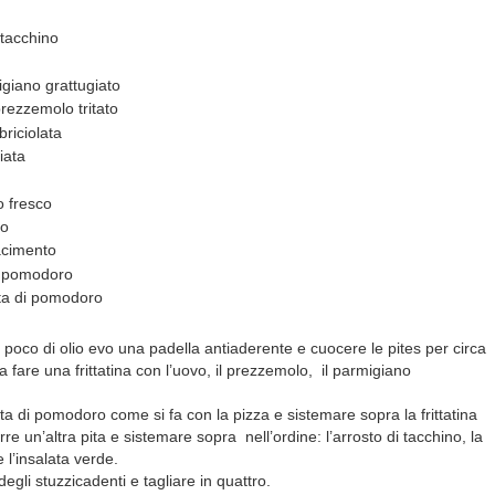
i tacchino
giano grattugiato
rezzemolo tritato
briciolata
iata
 fresco
vo
acimento
i pomodoro
ata di pomodoro
oco di olio evo una padella antiaderente e cuocere le pites per circa
a fare una frittatina con l’uovo, il prezzemolo, il parmigiano
a di pomodoro come si fa con la pizza e sistemare sopra la frittatina
 un’altra pita e sistemare sopra nell’ordine: l’arrosto di tacchino, la
e l’insalata verde.
degli stuzzicadenti e tagliare in quattro.