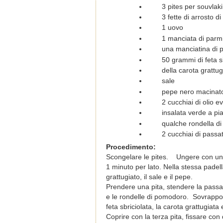
3 pites per souvlaki
3 fette di arrosto d
1 uovo
1 manciata di parmi
una manciatina di p
50 grammi di feta s
della carota grattug
sale
pepe nero macinato
2 cucchiai di olio e
insalata verde a pi
qualche rondella d
2 cucchiai di pass
Procedimento:
Scongelare le pites. Ungere con un p
1 minuto per lato. Nella stessa padell
grattugiato, il sale e il pepe.
Prendere una pita, stendere la passat
e le rondelle di pomodoro. Sovrapporre
feta sbriciolata, la carota grattugiata 
Coprire con la terza pita, fissare con 