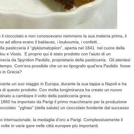
 il cioccolato e non conoscevano nemmeno la sua materia prima, il
o ad allora erano il baklavas, i loukoumia, i confetti…
la pasticceria il “glykismatopiion”, aperta nel 1841 nel cuore della
lou e Vissis. E proprio qui è stato prodotto con l’aiuto di un
ecia da Spyridon Pavlidis, proprietario della pasticceria. Gli ateniesi
ontempo. Com’era possibile che un ex tipografo qual’era Pavlidis fosse
o in Grecia?
durante un suo viaggio in Europa, durante la sua tappa a Napoli e ha
à di questo prodotto. Con molta lungimiranza ha creato un nuovo
tinato a cambiare il volto della pasticceria greca.
1860 ha importato da Parigi il primo macchinario per la produzione
ioccolato “yghias” (della salute) un cioccolato fondente dal successo
o internazionale, la medaglia d’oro a Parigi. Complessivamente il
olte in varie gare nelle città europee più importanti.