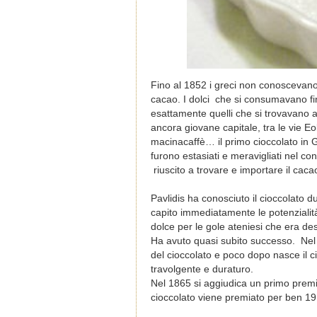
Fino al 1852 i greci non conoscevano
cacao. I dolci che si consumavano fin
esattamente quelli che si trovavano al
ancora giovane capitale, tra le vie Eo
macinacaffè… il primo cioccolato in Gr
furono estasiati e meravigliati nel c
riuscito a trovare e importare il caca
Pavlidis ha conosciuto il cioccolato 
capito immediatamente le potenzialit
dolce per le gole ateniesi che era des
Ha avuto quasi subito successo. Nel 
del cioccolato e poco dopo nasce il c
travolgente e duraturo.
Nel 1865 si aggiudica un primo premi
cioccolato viene premiato per ben 19 v