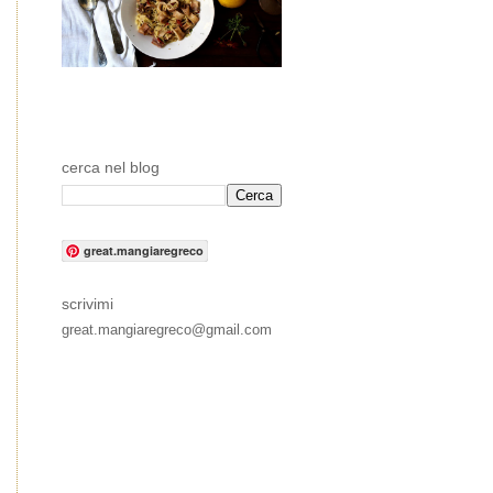
cerca nel blog
great.mangiaregreco
scrivimi
great.mangiaregreco@gmail.com