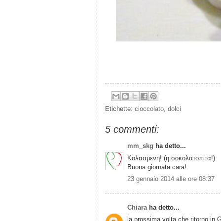
Etichette:
cioccolato
,
dolci
5 commenti:
mm_skg
ha detto...
Κολασμενη! (η σοκολατοπιτα!)
Buona giornata cara!
23 gennaio 2014 alle ore 08:37
Chiara
ha detto...
la prossima volta che ritorno in 