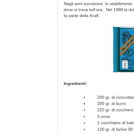
Negli anni successivi lo stabilimento 
dove si trova tutt’ora. Nel 1988 la d
fa parte della Kraft.
Ingredienti:
200 gr. di cioccola
200 gr. di burro
220 gr. di zucchero
3 uova
1 cucchiaino di bak
120 gr. di farina 00