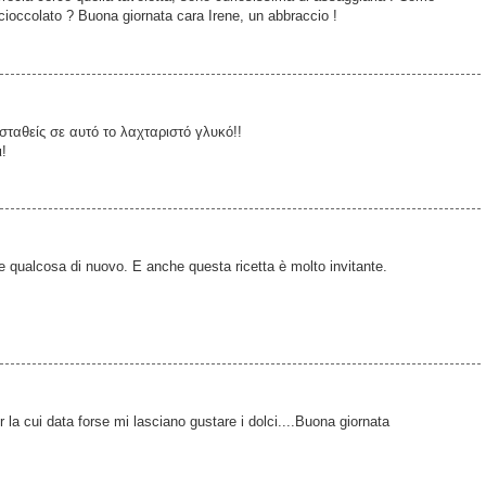
l cioccolato ? Buona giornata cara Irene, un abbraccio !
σταθείς σε αυτό το λαχταριστό γλυκό!!
!
e qualcosa di nuovo. E anche questa ricetta è molto invitante.
la cui data forse mi lasciano gustare i dolci....Buona giornata