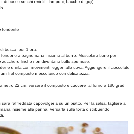
ti di bosco secchi (mirtilli, lamponi, bacche di goji)
lo
to fondente
i di bosco per 1 ora.
io e fonderlo a bagnomaria insieme al burro. Mescolare bene per
o zucchero finchè non diventano belle spumose.
wder e unirla con movimenti leggeri alle uova. Aggiungere il cioccolato
o e unirli al composto mescolando con delicatezza.
diametro 22 cm, versare il composto e cuocere al forno a 180 gradi
i sarà raffreddata capovolgerla su un piatto. Per la salsa, tagliare a
omaria insieme alla panna. Versarla sulla torta distribuendo
di.