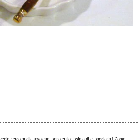
Grecia cerco quella tavoletta, sono curiosissima di assaggiarla ! Come