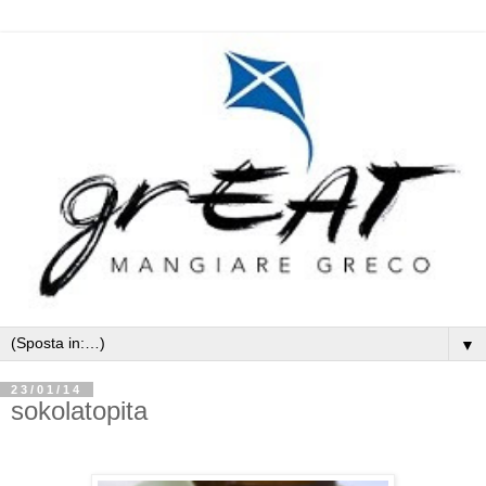
▼
23/01/14
sokolatopita