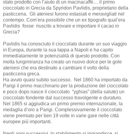
stato prodotto con l’aiuto di un macinacaffè… il primo
cioccolato in Grecia da Spyridon Pavlidis, proprietario della
pasticceria. Gli ateniesi furono estasiati e meravigliati nel
contempo. Com’era possibile che un ex tipografo qual’era
Pavlidis fosse riuscito a trovare e importare il cacao in
Grecia?
Pavlidis ha conosciuto il cioccolato durante un suo viaggio
in Europa, durante la sua tappa a Napoli e ha capito
immediatamente le potenzialità di questo prodotto. Con
molta lungimiranza ha creato un nuovo dolce per le gole
ateniesi che era destinato a cambiare il volto della
pasticceria greca.
Ha avuto quasi subito successo. Nel 1860 ha importato da
Parigi il primo macchinario per la produzione del cioccolato
e poco dopo nasce il cioccolato “yghias” (della salute) un
cioccolato fondente dal successo travolgente e duraturo.
Nel 1865 si aggiudica un primo premio internazionale, la
medaglia d’oro a Parigi. Complessivamente il cioccolato
viene premiato per ben 19 volte in varie gare nelle città
europee più importanti.
Negli anni successivi lo stabilimento si ingrandisce, si