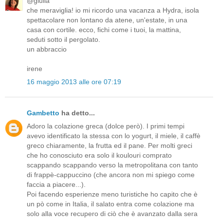
@giulia
che meraviglia! io mi ricordo una vacanza a Hydra, isola
spettacolare non lontano da atene, un'estate, in una
casa con cortile. ecco, fichi come i tuoi, la mattina,
seduti sotto il pergolato.
un abbraccio
irene
16 maggio 2013 alle ore 07:19
Gambetto
ha detto...
Adoro la colazione greca (dolce però). I primi tempi
avevo identificato la stessa con lo yogurt, il miele, il caffè
greco chiaramente, la frutta ed il pane. Per molti greci
che ho conosciuto era solo il koulouri comprato
scappando scappando verso la metropolitana con tanto
di frappè-cappuccino (che ancora non mi spiego come
faccia a piacere...).
Poi facendo esperienze meno turistiche ho capito che è
un pò come in Italia, il salato entra come colazione ma
solo alla voce recupero di ciò che è avanzato dalla sera