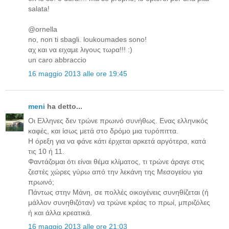
salata!
@ornella
no, non ti sbagli. loukoumades sono!
αχ και να ειχαμε λιγους τωρα!!! :)
un caro abbraccio
16 maggio 2013 alle ore 19:45
meni
ha detto...
Οι Ελληνες δεν τρώνε πρωινό συνήθως. Ενας ελληνικός
καφές, και ίσως μετά στο δρόμο μια τυρόπιττα.
Η όρεξη για να φάνε κάτι έρχεται αρκετά αργότερα, κατά
τις 10 ή 11.
Φαντάζομαι ότι είναι θέμα κλίματος, τι τρώνε άραγε στις
ζεστές χώρες γύρω από την λεκάνη της Μεσογείου για
πρωινό;
Πάντως στην Μάνη, σε πολλές οικογένεις συνηθίζεται (ή
μάλλον συνηθιζόταν) να τρώνε κρέας το πρωί, μπριζόλες
ή και άλλα κρεατικά.
16 maggio 2013 alle ore 21:03