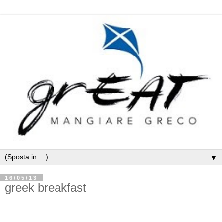
▼
16/05/13
greek breakfast