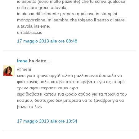
io aspetto (sono molto paziente) che tu scriva qualcosa
sullo stare greco a tavola.
io stessa difficilmente preparo qualcosa in stampini
monoporzione, mi sembra che tolgano il senso di stare
a tavola insieme.
un abbraccio
17 maggio 2013 alle ore 08:48
Irene
ha detto...
@meni
ειναι γιατι τρωνε αργα! τελικα μαλλον ειναι δυσκολο να
φαει κανεις μολις κατεβει απο το κρεβατι. εγω ας πουμε
τρωω αφου περασει καμια ωρα.
ειχα διαβασει καπου ενα ωραιο αρθρο για τα πρωινα του
κοσμου, δυστυχως δεν μπορεσα να το ξαναβρω για να
βαλω το λινκ
17 maggio 2013 alle ore 13:54