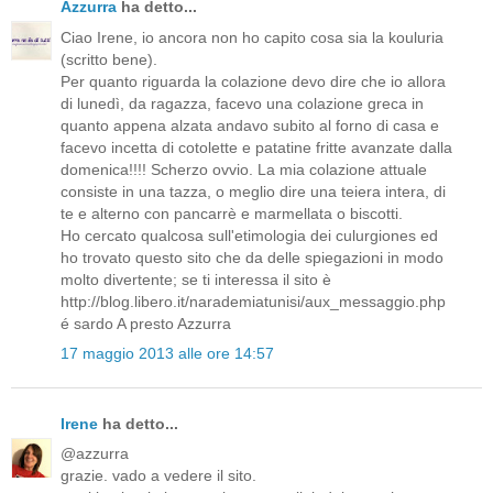
Azzurra
ha detto...
Ciao Irene, io ancora non ho capito cosa sia la kouluria
(scritto bene).
Per quanto riguarda la colazione devo dire che io allora
di lunedì, da ragazza, facevo una colazione greca in
quanto appena alzata andavo subito al forno di casa e
facevo incetta di cotolette e patatine fritte avanzate dalla
domenica!!!! Scherzo ovvio. La mia colazione attuale
consiste in una tazza, o meglio dire una teiera intera, di
te e alterno con pancarrè e marmellata o biscotti.
Ho cercato qualcosa sull'etimologia dei culurgiones ed
ho trovato questo sito che da delle spiegazioni in modo
molto divertente; se ti interessa il sito è
http://blog.libero.it/narademiatunisi/aux_messaggio.php
é sardo A presto Azzurra
17 maggio 2013 alle ore 14:57
Irene
ha detto...
@azzurra
grazie. vado a vedere il sito.