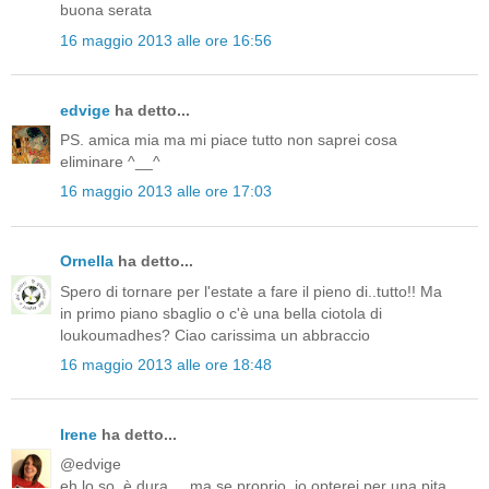
buona serata
16 maggio 2013 alle ore 16:56
edvige
ha detto...
PS. amica mia ma mi piace tutto non saprei cosa
eliminare ^__^
16 maggio 2013 alle ore 17:03
Ornella
ha detto...
Spero di tornare per l'estate a fare il pieno di..tutto!! Ma
in primo piano sbaglio o c'è una bella ciotola di
loukoumadhes? Ciao carissima un abbraccio
16 maggio 2013 alle ore 18:48
Irene
ha detto...
@edvige
eh lo so. è dura.... ma se proprio, io opterei per una pita