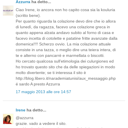
Azzurra
ha detto...
Ciao Irene, io ancora non ho capito cosa sia la kouluria
(scritto bene).
Per quanto riguarda la colazione devo dire che io allora
di lunedì, da ragazza, facevo una colazione greca in
quanto appena alzata andavo subito al forno di casa e
facevo incetta di cotolette e patatine fritte avanzate dalla
domenica!!!! Scherzo ovvio. La mia colazione attuale
consiste in una tazza, o meglio dire una teiera intera, di
te e alterno con pancarrè e marmellata o biscotti.
Ho cercato qualcosa sull'etimologia dei culurgiones ed
ho trovato questo sito che da delle spiegazioni in modo
molto divertente; se ti interessa il sito è
http://blog.libero.it/narademiatunisi/aux_messaggio.php
é sardo A presto Azzurra
17 maggio 2013 alle ore 14:57
Irene
ha detto...
@azzurra
grazie. vado a vedere il sito.