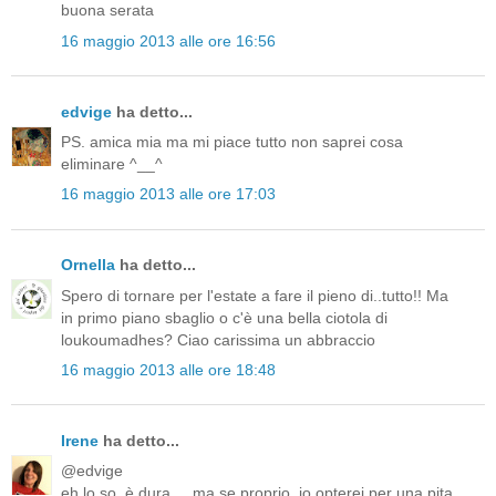
buona serata
16 maggio 2013 alle ore 16:56
edvige
ha detto...
PS. amica mia ma mi piace tutto non saprei cosa
eliminare ^__^
16 maggio 2013 alle ore 17:03
Ornella
ha detto...
Spero di tornare per l'estate a fare il pieno di..tutto!! Ma
in primo piano sbaglio o c'è una bella ciotola di
loukoumadhes? Ciao carissima un abbraccio
16 maggio 2013 alle ore 18:48
Irene
ha detto...
@edvige
eh lo so. è dura.... ma se proprio, io opterei per una pita