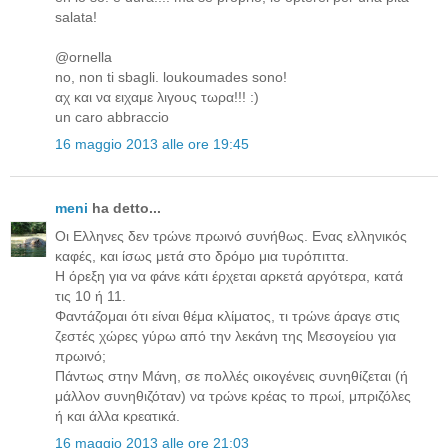
salata!
@ornella
no, non ti sbagli. loukoumades sono!
αχ και να ειχαμε λιγους τωρα!!! :)
un caro abbraccio
16 maggio 2013 alle ore 19:45
meni
ha detto...
Οι Ελληνες δεν τρώνε πρωινό συνήθως. Ενας ελληνικός
καφές, και ίσως μετά στο δρόμο μια τυρόπιττα.
Η όρεξη για να φάνε κάτι έρχεται αρκετά αργότερα, κατά
τις 10 ή 11.
Φαντάζομαι ότι είναι θέμα κλίματος, τι τρώνε άραγε στις
ζεστές χώρες γύρω από την λεκάνη της Μεσογείου για
πρωινό;
Πάντως στην Μάνη, σε πολλές οικογένεις συνηθίζεται (ή
μάλλον συνηθιζόταν) να τρώνε κρέας το πρωί, μπριζόλες
ή και άλλα κρεατικά.
16 maggio 2013 alle ore 21:03