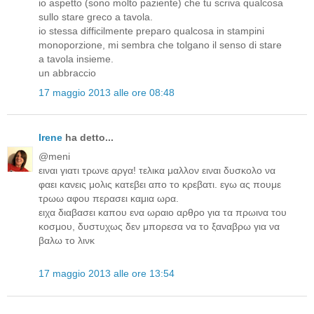
io aspetto (sono molto paziente) che tu scriva qualcosa
sullo stare greco a tavola.
io stessa difficilmente preparo qualcosa in stampini
monoporzione, mi sembra che tolgano il senso di stare
a tavola insieme.
un abbraccio
17 maggio 2013 alle ore 08:48
Irene
ha detto...
@meni
ειναι γιατι τρωνε αργα! τελικα μαλλον ειναι δυσκολο να
φαει κανεις μολις κατεβει απο το κρεβατι. εγω ας πουμε
τρωω αφου περασει καμια ωρα.
ειχα διαβασει καπου ενα ωραιο αρθρο για τα πρωινα του
κοσμου, δυστυχως δεν μπορεσα να το ξαναβρω για να
βαλω το λινκ
17 maggio 2013 alle ore 13:54