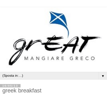
▼
16/05/13
greek breakfast