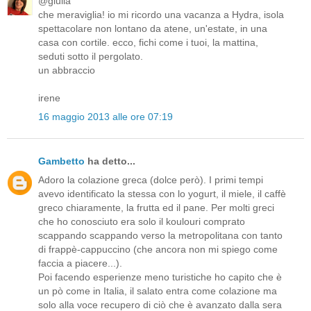
@giulia
che meraviglia! io mi ricordo una vacanza a Hydra, isola
spettacolare non lontano da atene, un'estate, in una
casa con cortile. ecco, fichi come i tuoi, la mattina,
seduti sotto il pergolato.
un abbraccio
irene
16 maggio 2013 alle ore 07:19
Gambetto
ha detto...
Adoro la colazione greca (dolce però). I primi tempi
avevo identificato la stessa con lo yogurt, il miele, il caffè
greco chiaramente, la frutta ed il pane. Per molti greci
che ho conosciuto era solo il koulouri comprato
scappando scappando verso la metropolitana con tanto
di frappè-cappuccino (che ancora non mi spiego come
faccia a piacere...).
Poi facendo esperienze meno turistiche ho capito che è
un pò come in Italia, il salato entra come colazione ma
solo alla voce recupero di ciò che è avanzato dalla sera